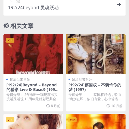
下一篇
192/24beyond 灵魂跃动
相关文章
VIP
VIP
超清母带音乐
超清母带音乐
[192/24]Beyond – Beyond
[192/24]蔡国权 – 不装饰你的
的精彩 Live & Basic9 (1996)
梦 (1997)
[超清母带 夸克百度]
专辑介绍： 5年来唯一现场演出实
专辑介绍： 蔡国权精选，歌曲
况活灵活现 13周年最精彩经典全部
“离别在即，依旧有爱，心中苦痛，
拥有 MADE...
随风而去，天水一...
8 月前
10 月前
VIP
VIP