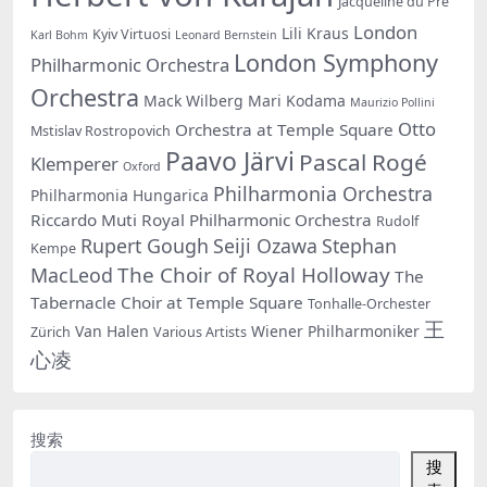
Jacqueline du Pré
London
Lili Kraus
Kyiv Virtuosi
Karl Bohm
Leonard Bernstein
London Symphony
Philharmonic Orchestra
Orchestra
Mack Wilberg
Mari Kodama
Maurizio Pollini
Otto
Orchestra at Temple Square
Mstislav Rostropovich
Paavo Järvi
Pascal Rogé
Klemperer
Oxford
Philharmonia Orchestra
Philharmonia Hungarica
Riccardo Muti
Royal Philharmonic Orchestra
Rudolf
Rupert Gough
Seiji Ozawa
Stephan
Kempe
The Choir of Royal Holloway
MacLeod
The
Tabernacle Choir at Temple Square
Tonhalle-Orchester
王
Van Halen
Wiener Philharmoniker
Zürich
Various Artists
心凌
搜索
搜