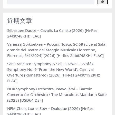
索
近期文章
Sébastien Daucé – Cavalli: La Calisto (2026) [Hi-Res
24bit/48KHz FLAC]
Vanessa Goikoetxea – Puccini: Tosca, SC 69 (Live at Sala
grande del Teatro del Maggio Musicale Fiorentino,
Florence, 6/4/2024) (2026) [Hi-Res 24bit/48KHz FLAC]
San Francisco Symphony & Seiji Ozawa – Dvořák:
Symphony No. 9 “From the New World”; Carnival
Overture (Remastered) (2026) [Hi-Res 24bit/192KHz
FLAC]
NHK Symphony Orchestra, Paavo Järvi – Bartok:
Concerto for Orchestra / The Miraculous Mandarin Suite
(2023) [DSD64 DSF]
NFM Choir, Lionel Sow – Dialogue (2026) [Hi-Res
24bit/96KHz FLAC]