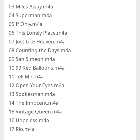
03 Miles Away.m4a
04 Superman.m4a
05 If Only.m4a
06 This Lonely Place.m4a
07 Just Like Heaven.m4a
08 Counting the Days.m4a
09 San Simeon.m4a
10 99 Red Balloons.m4a
11 Tell Me.m4a
12 Open Your Eyes.m4a
13 Spokesman.m4a
14 The Innocent.m4a
15 Vintage Queen.m4a
16 Hopeless.m4a
17 Rio.m4a