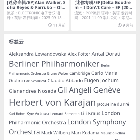
[迷你专辑/EP]Alan Walker, S
[迷你专辑/EP]Delta Goodre
ofia Reyes & Farruko – Old
m – I Don\’t Care – EP (200
Habits (Remixes) – EP (202
1) [iTunes Plus M4A]
流派：ELECTRONIC电子音乐 语
流派：POP流行 语种：英语 发行时
5) [iTunes Plus M4A]
种：英语 发行时间：2025-09-18 ...
间：2001-11-09 唱片公司：索尼音
乐...
11 月前
9 月前
标签云
Antal Dorati
Aleksandra Lewandowska
Alex Potter
Berliner Philharmoniker
Berlin
Carlo Maria
Cambridge
Philharmonic Orchestra
Bruno Walter
Eugen Jochum
Giulini
Claudio Abbado
Carl Schuricht
Gli Angeli Genève
Gianandrea Noseda
Herbert von Karajan
Jacqueline du Pré
London
Lili Kraus
Kyiv Virtuosi
Karl Bohm
Leonard Bernstein
London Symphony
Philharmonic Orchestra
Orchestra
Mack Wilberg
Mari Kodama
Maurizio Pollini