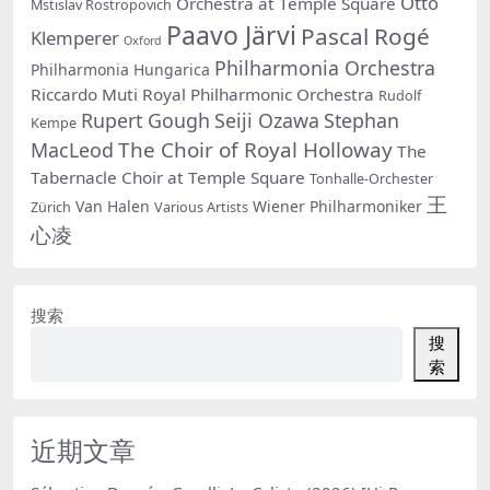
Otto
Orchestra at Temple Square
Mstislav Rostropovich
Paavo Järvi
Pascal Rogé
Klemperer
Oxford
Philharmonia Orchestra
Philharmonia Hungarica
Riccardo Muti
Royal Philharmonic Orchestra
Rudolf
Rupert Gough
Seiji Ozawa
Stephan
Kempe
The Choir of Royal Holloway
MacLeod
The
Tabernacle Choir at Temple Square
Tonhalle-Orchester
王
Van Halen
Wiener Philharmoniker
Zürich
Various Artists
心凌
搜索
搜
索
近期文章