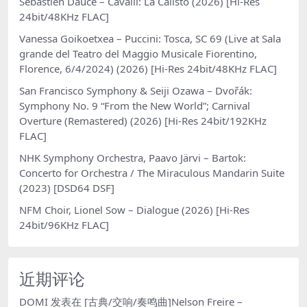
Sébastien Daucé – Cavalli: La Calisto (2026) [Hi-Res
24bit/48KHz FLAC]
Vanessa Goikoetxea – Puccini: Tosca, SC 69 (Live at Sala
grande del Teatro del Maggio Musicale Fiorentino,
Florence, 6/4/2024) (2026) [Hi-Res 24bit/48KHz FLAC]
San Francisco Symphony & Seiji Ozawa – Dvořák:
Symphony No. 9 “From the New World”; Carnival
Overture (Remastered) (2026) [Hi-Res 24bit/192KHz
FLAC]
NHK Symphony Orchestra, Paavo Järvi – Bartok:
Concerto for Orchestra / The Miraculous Mandarin Suite
(2023) [DSD64 DSF]
NFM Choir, Lionel Sow – Dialogue (2026) [Hi-Res
24bit/96KHz FLAC]
近期评论
DOMI
发表在
[古典/交响/奏鸣曲]Nelson Freire –