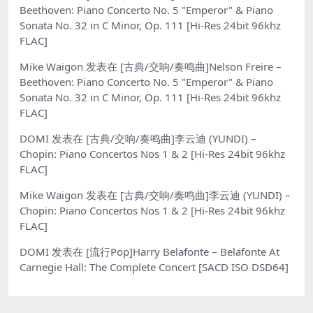
Beethoven: Piano Concerto No. 5 "Emperor" & Piano
Sonata No. 32 in C Minor, Op. 111 [Hi-Res 24bit 96khz
FLAC]
Mike Waigon
发表在
[古典/交响/奏鸣曲]Nelson Freire –
Beethoven: Piano Concerto No. 5 "Emperor" & Piano
Sonata No. 32 in C Minor, Op. 111 [Hi-Res 24bit 96khz
FLAC]
DOMI
发表在
[古典/交响/奏鸣曲]李云迪 (YUNDI) –
Chopin: Piano Concertos Nos 1 & 2 [Hi-Res 24bit 96khz
FLAC]
Mike Waigon
发表在
[古典/交响/奏鸣曲]李云迪 (YUNDI) –
Chopin: Piano Concertos Nos 1 & 2 [Hi-Res 24bit 96khz
FLAC]
DOMI
发表在
[流行Pop]Harry Belafonte – Belafonte At
Carnegie Hall: The Complete Concert [SACD ISO DSD64]