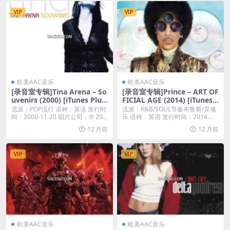
VIP
VIP
欧美AAC音乐
欧美AAC音乐
[录音室专辑]Tina Arena – So
[录音室专辑]Prince – ART OF
uvenirs (2000) [iTunes Plus
FICIAL AGE (2014) [iTunes
M4A]
Plus M4A]
流派：POP流行 语种：英语 发行时
流派：R&B/SOUL节奏布鲁斯/灵魂
间：2000-11-20 唱片公司：℗ 20...
乐 语种：英语 发行时间：2014...
12 月前
12 月前
VIP
VIP
欧美AAC音乐
欧美AAC音乐