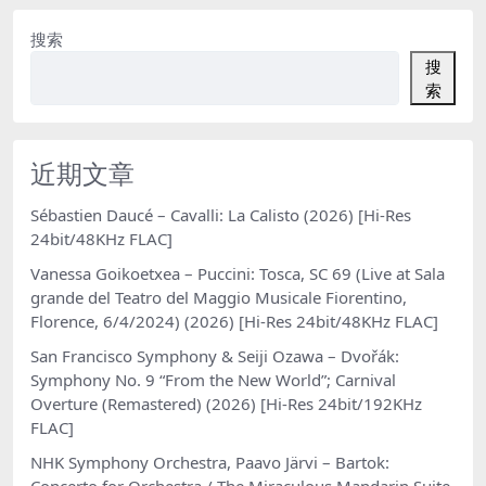
搜索
搜
索
近期文章
Sébastien Daucé – Cavalli: La Calisto (2026) [Hi-Res
24bit/48KHz FLAC]
Vanessa Goikoetxea – Puccini: Tosca, SC 69 (Live at Sala
grande del Teatro del Maggio Musicale Fiorentino,
Florence, 6/4/2024) (2026) [Hi-Res 24bit/48KHz FLAC]
San Francisco Symphony & Seiji Ozawa – Dvořák:
Symphony No. 9 “From the New World”; Carnival
Overture (Remastered) (2026) [Hi-Res 24bit/192KHz
FLAC]
NHK Symphony Orchestra, Paavo Järvi – Bartok:
Concerto for Orchestra / The Miraculous Mandarin Suite