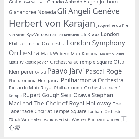
Eugen Jochum
Giulini
Claudio Abbado
Carl Schuricht
Gli Angeli Genève
Gianandrea Noseda
Herbert von Karajan
Jacqueline du Pré
London
Lili Kraus
Kyiv Virtuosi
Karl Bohm
Leonard Bernstein
London Symphony
Philharmonic Orchestra
Orchestra
Mack Wilberg
Mari Kodama
Maurizio Pollini
Otto
Orchestra at Temple Square
Mstislav Rostropovich
Paavo Järvi
Pascal Rogé
Klemperer
Oxford
Philharmonia Orchestra
Philharmonia Hungarica
Riccardo Muti
Royal Philharmonic Orchestra
Rudolf
Rupert Gough
Seiji Ozawa
Stephan
Kempe
The Choir of Royal Holloway
MacLeod
The
Tabernacle Choir at Temple Square
Tonhalle-Orchester
王
Van Halen
Wiener Philharmoniker
Zürich
Various Artists
心凌