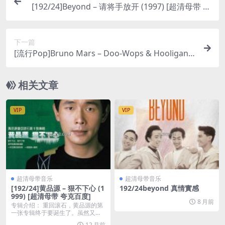
[192/24]Beyond – 请将手放开 (1997) [超清母带 夸
克百度]
下一篇
[流行Pop]Bruno Mars – Doo-Wops & Hooligans
(Deluxe) (2025) [Hi-Res 24bit 44khz FLAC]
相关文章
VIP
VIP
超清母带音乐
超清母带音乐
[192/24]黄品源 – 狠不下心 (1
192/24beyond 真情實感
999) [超清母带 夸克百度]
8 月前
专辑介绍： 重回滚石，黄品源的第
一张专辑终于要诞生了。虽然又当
了一次新人，等了叁...
12 月前