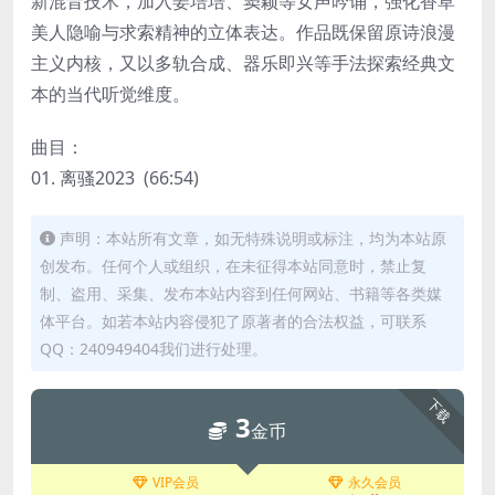
新混音技术，加入姜培培、窦颖等女声吟诵，强化香草
美人隐喻与求索精神的立体表达。作品既保留原诗浪漫
主义内核，又以多轨合成、器乐即兴等手法探索经典文
本的当代听觉维度。
曲目：
01. 离骚2023 (66:54)
声明：本站所有文章，如无特殊说明或标注，均为本站原
创发布。任何个人或组织，在未征得本站同意时，禁止复
制、盗用、采集、发布本站内容到任何网站、书籍等各类媒
体平台。如若本站内容侵犯了原著者的合法权益，可联系
QQ：240949404我们进行处理。
下载
3
金币
VIP会员
永久会员