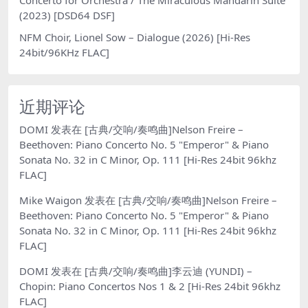
(2023) [DSD64 DSF]
NFM Choir, Lionel Sow – Dialogue (2026) [Hi-Res
24bit/96KHz FLAC]
近期评论
DOMI
发表在
[古典/交响/奏鸣曲]Nelson Freire –
Beethoven: Piano Concerto No. 5 "Emperor" & Piano
Sonata No. 32 in C Minor, Op. 111 [Hi-Res 24bit 96khz
FLAC]
Mike Waigon
发表在
[古典/交响/奏鸣曲]Nelson Freire –
Beethoven: Piano Concerto No. 5 "Emperor" & Piano
Sonata No. 32 in C Minor, Op. 111 [Hi-Res 24bit 96khz
FLAC]
DOMI
发表在
[古典/交响/奏鸣曲]李云迪 (YUNDI) –
Chopin: Piano Concertos Nos 1 & 2 [Hi-Res 24bit 96khz
FLAC]