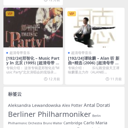
VIP
VIP
超清母带音乐
超清母带音乐
[192/24]郑智化 – Music Part
[192/24]谭咏麟 – Alan 听 新
y In 北京 (1995) [超清母带 夸
曲+精选 (2006) [超清母带 百
克百度]
度]
专辑介绍： 这张专辑是郑智化在“M
专辑介绍： 乐坛殿堂级天王谭
usic Party”北京演唱会的现场录
咏麟重点力作《ALAN听...
音。以...
12 月前
11 月前
标签云
Antal Dorati
Aleksandra Lewandowska
Alex Potter
Berliner Philharmoniker
Berlin
Carlo Maria
Cambridge
Philharmonic Orchestra
Bruno Walter