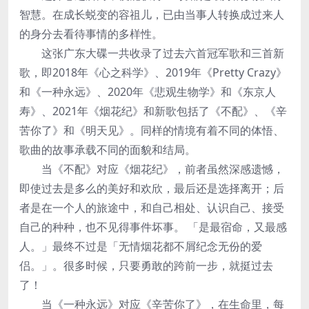
智慧。在成长蜕变的容祖儿，已由当事人转换成过来人
的身分去看待事情的多样性。
这张广东大碟一共收录了过去六首冠军歌和三首新
歌，即2018年《心之科学》、2019年《Pretty Crazy》
和《一种永远》、2020年《悲观生物学》和《东京人
寿》、2021年《烟花纪》和新歌包括了《不配》、《辛
苦你了》和《明天见》。同样的情境有着不同的体悟、
歌曲的故事承载不同的面貌和结局。
当《不配》对应《烟花纪》，前者虽然深感遗憾，
即使过去是多么的美好和欢欣，最后还是选择离开；后
者是在一个人的旅途中，和自己相处、认识自己、接受
自己的种种，也不见得事件坏事。 「是最宿命，又最感
人。」最终不过是「无情烟花都不屑纪念无份的爱
侣。」。很多时候，只要勇敢的跨前一步，就挺过去
了！
当《一种永远》对应《辛苦你了》，在生命里，每