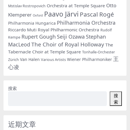
Otto
Orchestra at Temple Square
Mstislav Rostropovich
Paavo Järvi
Pascal Rogé
Klemperer
Oxford
Philharmonia Orchestra
Philharmonia Hungarica
Riccardo Muti
Royal Philharmonic Orchestra
Rudolf
Rupert Gough
Seiji Ozawa
Stephan
Kempe
The Choir of Royal Holloway
MacLeod
The
Tabernacle Choir at Temple Square
Tonhalle-Orchester
王
Van Halen
Wiener Philharmoniker
Zürich
Various Artists
心凌
搜索
搜
索
近期文章