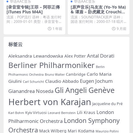
华语AAC音乐
华语AAC音乐
[录音室专辑]王菲 – 阿菲正傳
[原声音乐]马友友 (Yo-Yo Ma)
[iTunes Plus M4A]
& 谭盾 – 卧虎藏龙 Crouchin
g Tiger, Hidden Dragon – O
流派：POP流行 语种：粤语 发行时
流派：SOUNDTRACK原声 语种：
riginal Motion Picture Sou
间：2009-01-01 类型：录音室专辑
国语 发行时间：2000-07-18 唱片...
ndtrack (2000) [iTunes Plus
...
1 年前
9 月前
M4A]
标签云
Antal Dorati
Aleksandra Lewandowska
Alex Potter
Berliner Philharmoniker
Berlin
Carlo Maria
Cambridge
Philharmonic Orchestra
Bruno Walter
Eugen Jochum
Giulini
Claudio Abbado
Carl Schuricht
Gli Angeli Genève
Gianandrea Noseda
Herbert von Karajan
Jacqueline du Pré
London
Lili Kraus
Kyiv Virtuosi
Karl Bohm
Leonard Bernstein
London Symphony
Philharmonic Orchestra
Orchestra
Mack Wilberg
Mari Kodama
Maurizio Pollini