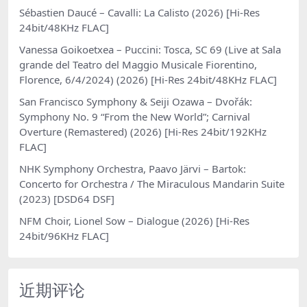
Sébastien Daucé – Cavalli: La Calisto (2026) [Hi-Res
24bit/48KHz FLAC]
Vanessa Goikoetxea – Puccini: Tosca, SC 69 (Live at Sala
grande del Teatro del Maggio Musicale Fiorentino,
Florence, 6/4/2024) (2026) [Hi-Res 24bit/48KHz FLAC]
San Francisco Symphony & Seiji Ozawa – Dvořák:
Symphony No. 9 “From the New World”; Carnival
Overture (Remastered) (2026) [Hi-Res 24bit/192KHz
FLAC]
NHK Symphony Orchestra, Paavo Järvi – Bartok:
Concerto for Orchestra / The Miraculous Mandarin Suite
(2023) [DSD64 DSF]
NFM Choir, Lionel Sow – Dialogue (2026) [Hi-Res
24bit/96KHz FLAC]
近期评论