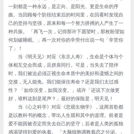
一刻都是一种永远，是正向、是阳光、更是生命的序
曲。当回顾每个阶段结束后的时间里，在回看时发现自
己的坚持与坚强，原来和每一个努力拼搏的人产生了一
种共振。 「再飞一次，记得那许下愿望时，那枚盼望如
何划破睡眠。」再一次对你的辛劳付出说一句「辛苦你
了」！
当《明天见》对应《东京人寿》，生命是个体与个
体相互交会而成，且拼肩同行。可是，当失去了陪伴
时，我们被迫必须正视生命本质中的美好和遗憾之间的
交接，无人能免。我们能保住寿命？还是我们太过感
性？ 「如你没变，如我没变。」或许「还说下次做更
好，谁料这刻是尾声？」最好的保险是，明天见！
当《心之科学》对应《悲观生物学》，这两首歌都
是以教科书的概念，带出人生观和其中的道理。前者是
爱不能因被否定而失去自己的坚守；后者是人类的孤独
感渴望得到爱的执着。 「大脑细胞调教着恋之分泌。」