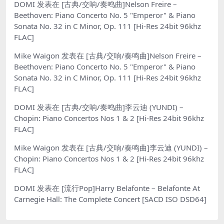
DOMI
发表在
[古典/交响/奏鸣曲]Nelson Freire –
Beethoven: Piano Concerto No. 5 "Emperor" & Piano
Sonata No. 32 in C Minor, Op. 111 [Hi-Res 24bit 96khz
FLAC]
Mike Waigon
发表在
[古典/交响/奏鸣曲]Nelson Freire –
Beethoven: Piano Concerto No. 5 "Emperor" & Piano
Sonata No. 32 in C Minor, Op. 111 [Hi-Res 24bit 96khz
FLAC]
DOMI
发表在
[古典/交响/奏鸣曲]李云迪 (YUNDI) –
Chopin: Piano Concertos Nos 1 & 2 [Hi-Res 24bit 96khz
FLAC]
Mike Waigon
发表在
[古典/交响/奏鸣曲]李云迪 (YUNDI) –
Chopin: Piano Concertos Nos 1 & 2 [Hi-Res 24bit 96khz
FLAC]
DOMI
发表在
[流行Pop]Harry Belafonte – Belafonte At
Carnegie Hall: The Complete Concert [SACD ISO DSD64]