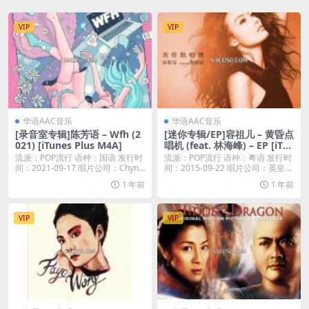
VIP
VIP
华语AAC音乐
华语AAC音乐
[录音室专辑]陈芳语 – Wfh (2
[迷你专辑/EP]容祖儿 – 黄昏点
021) [iTunes Plus M4A]
唱机 (feat. 林海峰) – EP [iTu
nes Plus M4A]
流派：POP流行 语种：国语 发行时
流派：POP流行 语种：粤语 发行时
间：2021-09-17 唱片公司：Chyn...
间：2015-09-22 唱片公司：英皇唱
片...
1 年前
1 年前
VIP
VIP