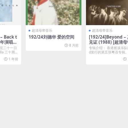
超清母带音乐
超清母带音乐
– Back t
192/24刘德华 爱的空间
[192/24]Beyond 
30周年演唱会
见证 (1988) [超清
8 月前
带 百度]
克百度]
九至二十一日
专辑介绍： 香港摇滚乐队B
lla 三十周...
d发行的第五张粤语专辑。
的见证》减少电子...
1 年前