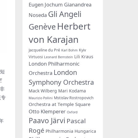
Eugen Jochum
Gianandrea
Gli Angeli
Noseda
Herbert
Genève
von Karajan
Jacqueline du Pré
Kyiv
Karl Bohm
Lili Kraus
Virtuosi
Leonard Bernstein
London Philharmonic
London
湾短
Orchestra
空
Symphony Orchestra
辑非
Mack Wilberg
Mari Kodama
该专
Mstislav Rostropovich
Maurizio Pollini
Orchestra at Temple Square
Otto Klemperer
Oxford
Paavo Järvi
Pascal
年
Rogé
Philharmonia Hungarica