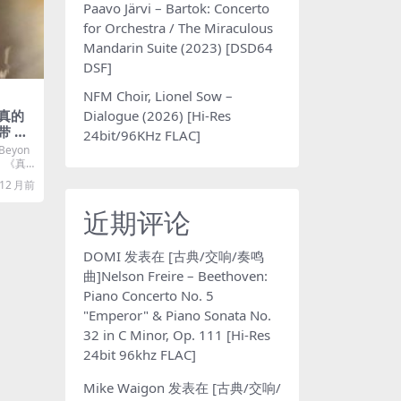
Paavo Järvi – Bartok: Concerto
for Orchestra / The Miraculous
Mandarin Suite (2023) [DSD64
DSF]
NFM Choir, Lionel Sow –
Dialogue (2026) [Hi-Res
– 真的
母带 夸
24bit/96KHz FLAC]
eyon
 《真
12 月前
近期评论
DOMI
发表在
[古典/交响/奏鸣
曲]Nelson Freire – Beethoven:
Piano Concerto No. 5
"Emperor" & Piano Sonata No.
32 in C Minor, Op. 111 [Hi-Res
24bit 96khz FLAC]
Mike Waigon
发表在
[古典/交响/