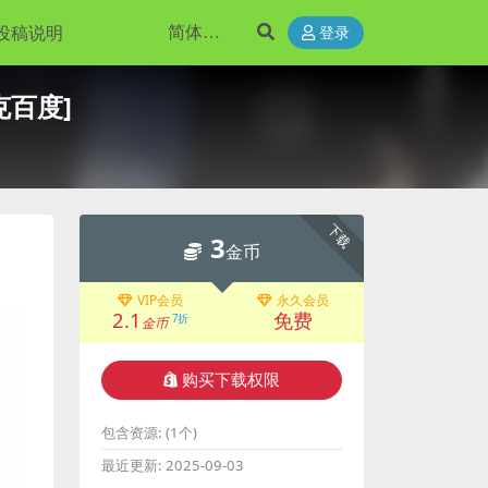
投稿说明
登录
夸克百度]
下载
3
金币
VIP会员
永久会员
2.1
免费
7折
金币
购买下载权限
包含资源:
(1个)
最近更新:
2025-09-03