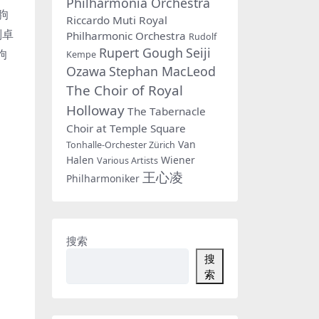
Philharmonia Orchestra
驹
Riccardo Muti
Royal
刘卓
Philharmonic Orchestra
Rudolf
Rupert Gough
Seiji
驹
Kempe
Ozawa
Stephan MacLeod
The Choir of Royal
Holloway
The Tabernacle
Choir at Temple Square
Van
Tonhalle-Orchester Zürich
Halen
Wiener
Various Artists
王心凌
Philharmoniker
搜索
搜
索