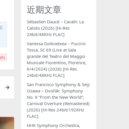
近期文章
Sébastien Daucé – Cavalli: La
盗
Calisto (2026) [Hi-Res
24bit/48KHz FLAC]
Vanessa Goikoetxea – Puccini:
Tosca, SC 69 (Live at Sala
grande del Teatro del Maggio
(
0
)
Musicale Fiorentino, Florence,
6/4/2024) (2026) [Hi-Res
24bit/48KHz FLAC]
San Francisco Symphony & Seiji
Ozawa – Dvořák: Symphony
No. 9 “From the New World”;
Carnival Overture (Remastered)
(2026) [Hi-Res 24bit/192KHz
FLAC]
NHK Symphony Orchestra,