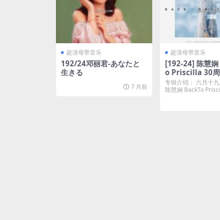
超清母带音乐
超清母带音乐
192/24邓丽君-あなたと
[192-24] 陈慧娴 
生きる
o Priscilla 
(2014) [超清母
专辑介绍： 六月十
7 月前
陈慧娴 BackTo Prisci