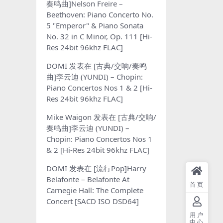
奏鸣曲]Nelson Freire –
Beethoven: Piano Concerto No.
5 "Emperor" & Piano Sonata
No. 32 in C Minor, Op. 111 [Hi-
Res 24bit 96khz FLAC]
DOMI
发表在
[古典/交响/奏鸣
曲]李云迪 (YUNDI) – Chopin:
Piano Concertos Nos 1 & 2 [Hi-
Res 24bit 96khz FLAC]
Mike Waigon
发表在
[古典/交响/
奏鸣曲]李云迪 (YUNDI) –
Chopin: Piano Concertos Nos 1
& 2 [Hi-Res 24bit 96khz FLAC]
DOMI
发表在
[流行Pop]Harry
Belafonte – Belafonte At
首页
Carnegie Hall: The Complete
Concert [SACD ISO DSD64]
用户
中心