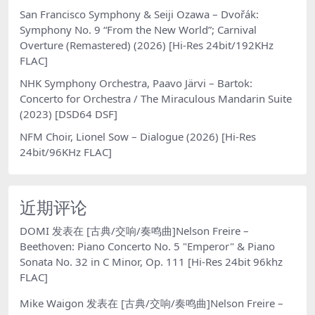
San Francisco Symphony & Seiji Ozawa – Dvořák:
Symphony No. 9 “From the New World”; Carnival
Overture (Remastered) (2026) [Hi-Res 24bit/192KHz
FLAC]
NHK Symphony Orchestra, Paavo Järvi – Bartok:
Concerto for Orchestra / The Miraculous Mandarin Suite
(2023) [DSD64 DSF]
NFM Choir, Lionel Sow – Dialogue (2026) [Hi-Res
24bit/96KHz FLAC]
近期评论
DOMI
发表在
[古典/交响/奏鸣曲]Nelson Freire –
Beethoven: Piano Concerto No. 5 "Emperor" & Piano
Sonata No. 32 in C Minor, Op. 111 [Hi-Res 24bit 96khz
FLAC]
Mike Waigon
发表在
[古典/交响/奏鸣曲]Nelson Freire –