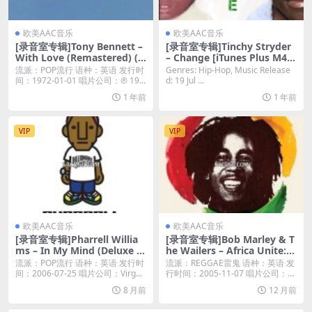
欧美AAC音乐
欧美AAC音乐
[录音室专辑]Tony Bennett –
[录音室专辑]Tinchy Stryder
With Love (Remastered) (1
– Change [iTunes Plus M4
972) [iTunes Plus M4A]
A]
流派：POP流行 语种：英语 发行时
Genres: Hip-Hop, Music Release
间：1972-01-01 唱片公司：℗ 19...
d: 19 Jul ...
1 年前
1 年前
VIP
VIP
欧美AAC音乐
欧美AAC音乐
[录音室专辑]Pharrell Willia
[录音室专辑]Bob Marley & T
ms – In My Mind (Deluxe E
he Wailers – Africa Unite: T
dition) [iTunes Plus M4A]
he Singles Collection (200
流派：POP流行 语种：英语 发行时
流派：REGGAE雷鬼 语种：英语 发
5) [iTunes Plus M4A]
间：2006-07-25 唱片公司：Virg...
行时间：2005-11-07 唱片公司：
U...
8 月前
12 月前