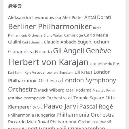
标签云
Antal Dorati
Aleksandra Lewandowska
Alex Potter
Berliner Philharmoniker
Berlin
Carlo Maria
Cambridge
Philharmonic Orchestra
Bruno Walter
Eugen Jochum
Giulini
Claudio Abbado
Carl Schuricht
Gli Angeli Genève
Gianandrea Noseda
Herbert von Karajan
Jacqueline du Pré
London
Lili Kraus
Kyiv Virtuosi
Karl Bohm
Leonard Bernstein
London Symphony
Philharmonic Orchestra
Orchestra
Mack Wilberg
Mari Kodama
Maurizio Pollini
Otto
Orchestra at Temple Square
Mstislav Rostropovich
Paavo Järvi
Pascal Rogé
Klemperer
Oxford
Philharmonia Orchestra
Philharmonia Hungarica
Riccardo Muti
Royal Philharmonic Orchestra
Rudolf
Rupert Gough
Seiji Ozawa
Stephan