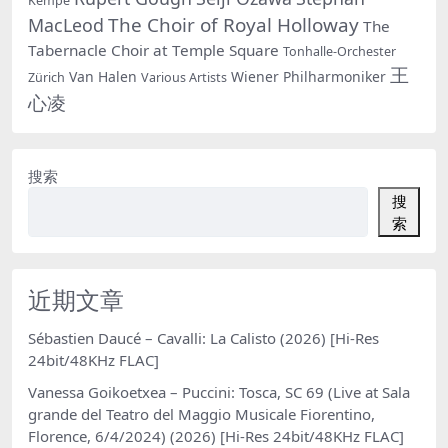
Kempe
The Choir of Royal Holloway
MacLeod
The
Tabernacle Choir at Temple Square
Tonhalle-Orchester
王
Van Halen
Wiener Philharmoniker
Zürich
Various Artists
心凌
搜索
搜
索
近期文章
Sébastien Daucé – Cavalli: La Calisto (2026) [Hi-Res
24bit/48KHz FLAC]
Vanessa Goikoetxea – Puccini: Tosca, SC 69 (Live at Sala
grande del Teatro del Maggio Musicale Fiorentino,
Florence, 6/4/2024) (2026) [Hi-Res 24bit/48KHz FLAC]