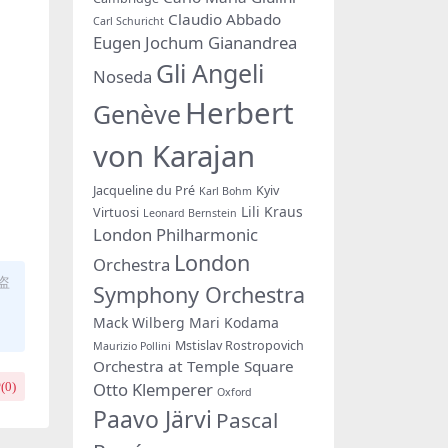
Claudio Abbado
Carl Schuricht
Eugen Jochum
Gianandrea
Gli Angeli
Noseda
Herbert
Genève
von Karajan
Jacqueline du Pré
Kyiv
Karl Bohm
Lili Kraus
Virtuosi
Leonard Bernstein
London Philharmonic
London
Orchestra
盗
Symphony Orchestra
Mack Wilberg
Mari Kodama
Mstislav Rostropovich
Maurizio Pollini
Orchestra at Temple Square
Otto Klemperer
(
0
)
Oxford
Paavo Järvi
Pascal