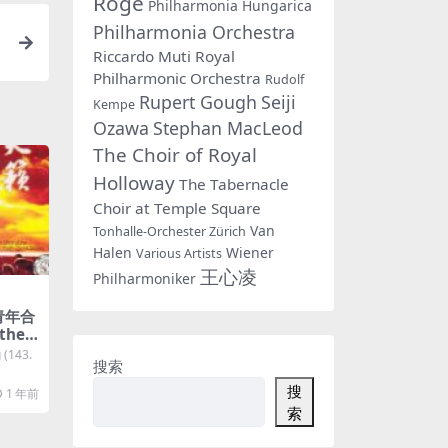
Rogé
Philharmonia Hungarica
Philharmonia Orchestra
o
Riccardo Muti
Royal
Philharmonic Orchestra
Rudolf
Rupert Gough
Seiji
Kempe
Ozawa
Stephan MacLeod
The Choir of Royal
Holloway
The Tabernacle
Choir at Temple Square
Van
Tonhalle-Orchester Zürich
Halen
Wiener
Various Artists
王心凌
Philharmoniker
古青年合
the
and
 (143.
搜索
天籁]
CD D
搜
1 年前
索