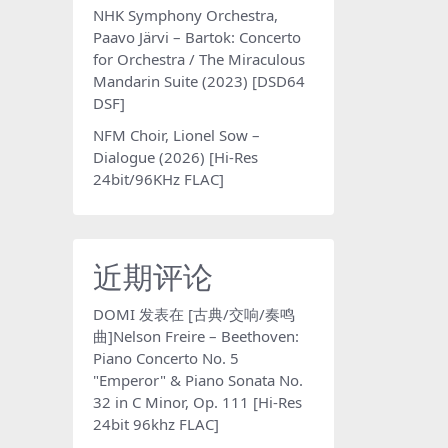
NHK Symphony Orchestra,
Paavo Järvi – Bartok: Concerto
for Orchestra / The Miraculous
Mandarin Suite (2023) [DSD64
DSF]
NFM Choir, Lionel Sow –
Dialogue (2026) [Hi-Res
24bit/96KHz FLAC]
近期评论
DOMI
发表在
[古典/交响/奏鸣
曲]Nelson Freire – Beethoven:
Piano Concerto No. 5
"Emperor" & Piano Sonata No.
32 in C Minor, Op. 111 [Hi-Res
24bit 96khz FLAC]