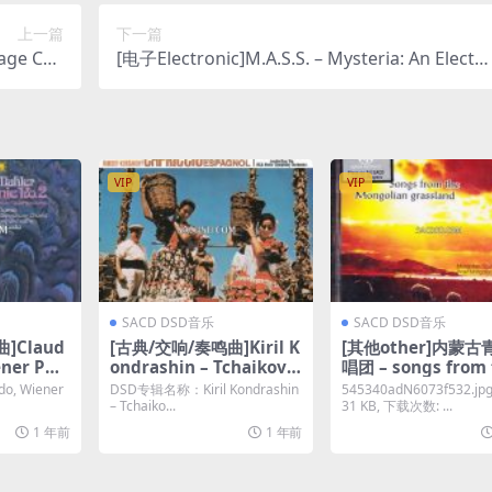
上一篇
下一篇
age Cha
[电子Electronic]M.A.S.S. – Mysteria: An Electr
nspitze,
nic Journey Into Sound (2006) [3 × SACD ISO]
D64 DSF]
VIP
VIP
SACD DSD音乐
SACD DSD音乐
]Claud
[古典/交响/奏鸣曲]Kiril K
[其他other]内蒙
ner Phil
ondrashin – Tchaikovs
唱团 – songs from 
hicago S
ky: Capriccio Italien /
Mongolian grassl
ado, Wiener
DSD专辑名称：Kiril Kondrashin
545340adN6073f532.jpg
estra &
Rimsky-Korsakoff: Cap
来自蒙古草原的歌曲[
– Tchaiko...
31 KB, 下载次数: ...
av Mahle
riccio Espagnol [SACD I
无伴奏合唱SACD[SA
1 年前
1 年前
Nos. 2 &
SO DSD64]
SF 百度云]
D64]