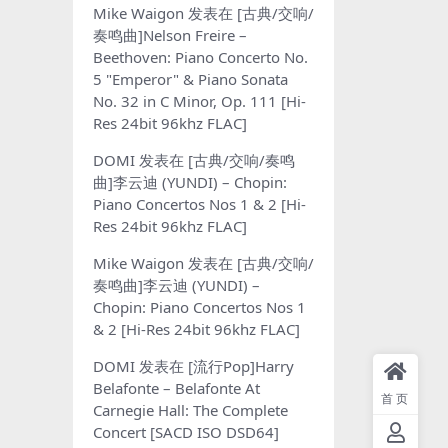
Mike Waigon
发表在
[古典/交响/
奏鸣曲]Nelson Freire –
Beethoven: Piano Concerto No.
5 "Emperor" & Piano Sonata
No. 32 in C Minor, Op. 111 [Hi-
Res 24bit 96khz FLAC]
DOMI
发表在
[古典/交响/奏鸣
曲]李云迪 (YUNDI) – Chopin:
Piano Concertos Nos 1 & 2 [Hi-
Res 24bit 96khz FLAC]
Mike Waigon
发表在
[古典/交响/
奏鸣曲]李云迪 (YUNDI) –
Chopin: Piano Concertos Nos 1
& 2 [Hi-Res 24bit 96khz FLAC]
DOMI
发表在
[流行Pop]Harry
Belafonte – Belafonte At
首页
Carnegie Hall: The Complete
Concert [SACD ISO DSD64]