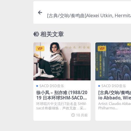
[古典/交响/奏鸣曲]Alexei Utkin, Hermit
mber Orchestra – W.A. Mozart: Oboe
vol.2 (2008) [DS
相关文章
VIP
VIP
SACD DSD音乐
SACD DSD音乐
徐小凤 – 别亦难 (1988/20
[古典/交响/奏鸣曲
19 日本环球SHM-SACD)
io Abbado, Wie
[SACD-ISO]
harmoniker, C
环球唱片中文流行7款名盘 SHM-
Artist: Claudio Abb
ymphony Orch
sacd 终极锤炼．声效无敌．采用
Philharmo...
「原母带」炮...
Chorus – Gust
10 月前
r- Symphonies 
4 [SACD ISO DS