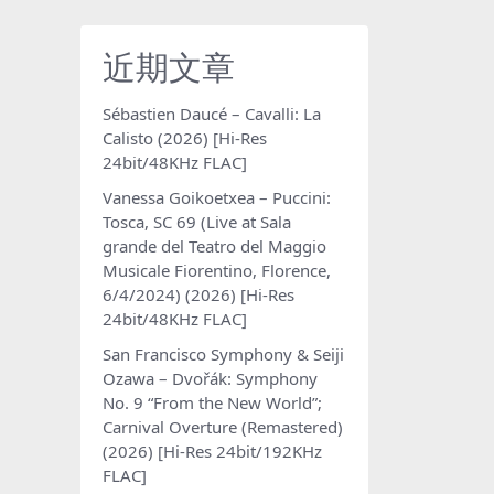
近期文章
Sébastien Daucé – Cavalli: La
Calisto (2026) [Hi-Res
24bit/48KHz FLAC]
Vanessa Goikoetxea – Puccini:
Tosca, SC 69 (Live at Sala
grande del Teatro del Maggio
Musicale Fiorentino, Florence,
6/4/2024) (2026) [Hi-Res
24bit/48KHz FLAC]
San Francisco Symphony & Seiji
Ozawa – Dvořák: Symphony
No. 9 “From the New World”;
Carnival Overture (Remastered)
(2026) [Hi-Res 24bit/192KHz
FLAC]