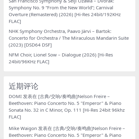
San Francisco Symphony & Seiji Ozawa – Dvořák:
Symphony No. 9 “From the New World”; Carnival
Overture (Remastered) (2026) [Hi-Res 24bit/192KHz
FLAC]
NHK Symphony Orchestra, Paavo Järvi – Bartok:
Concerto for Orchestra / The Miraculous Mandarin Suite
(2023) [DSD64 DSF]
NFM Choir, Lionel Sow – Dialogue (2026) [Hi-Res
24bit/96KHz FLAC]
近期评论
DOMI
发表在
[古典/交响/奏鸣曲]Nelson Freire –
Beethoven: Piano Concerto No. 5 "Emperor" & Piano
Sonata No. 32 in C Minor, Op. 111 [Hi-Res 24bit 96khz
FLAC]
Mike Waigon
发表在
[古典/交响/奏鸣曲]Nelson Freire –
Beethoven: Piano Concerto No. 5 "Emperor" & Piano