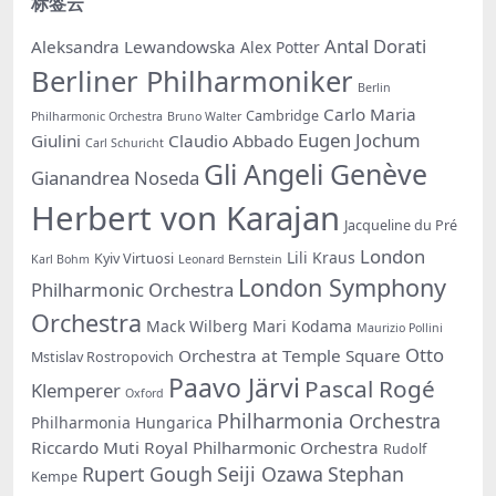
标签云
Antal Dorati
Aleksandra Lewandowska
Alex Potter
Berliner Philharmoniker
Berlin
Carlo Maria
Cambridge
Philharmonic Orchestra
Bruno Walter
Eugen Jochum
Giulini
Claudio Abbado
Carl Schuricht
Gli Angeli Genève
Gianandrea Noseda
Herbert von Karajan
Jacqueline du Pré
London
Lili Kraus
Kyiv Virtuosi
Karl Bohm
Leonard Bernstein
London Symphony
Philharmonic Orchestra
Orchestra
Mack Wilberg
Mari Kodama
Maurizio Pollini
Otto
Orchestra at Temple Square
Mstislav Rostropovich
Paavo Järvi
Pascal Rogé
Klemperer
Oxford
Philharmonia Orchestra
Philharmonia Hungarica
Riccardo Muti
Royal Philharmonic Orchestra
Rudolf
Rupert Gough
Seiji Ozawa
Stephan
Kempe