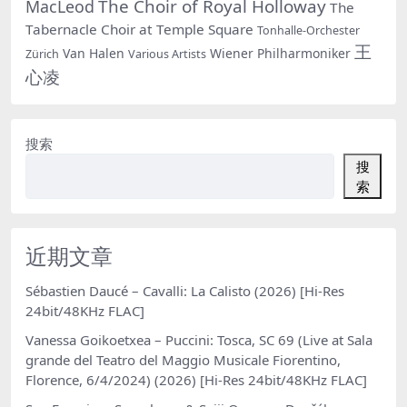
The Choir of Royal Holloway
MacLeod
The
Tabernacle Choir at Temple Square
Tonhalle-Orchester
王
Van Halen
Wiener Philharmoniker
Zürich
Various Artists
心凌
搜索
搜
索
近期文章
Sébastien Daucé – Cavalli: La Calisto (2026) [Hi-Res
24bit/48KHz FLAC]
Vanessa Goikoetxea – Puccini: Tosca, SC 69 (Live at Sala
grande del Teatro del Maggio Musicale Fiorentino,
Florence, 6/4/2024) (2026) [Hi-Res 24bit/48KHz FLAC]