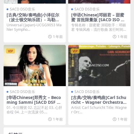
SACD DSD音乐
SACD DSD音乐
[古典/交响/奏鸣曲]小泽征尔
[华语Chinese]邓丽君 – 甜蜜
（波士顿交响乐团）- 马勒第
蜜 首批限量版 [SACD ISO 百
一交响曲[SACD DSF DSD64]
度云]
Universal (Japan)-UCGG9053 Ma
专辑名称：甜蜜蜜 演唱歌手：邓丽
hler Sympho...
君 专辑风格：流行歌曲 发行时间：
1979 发行...
1 年前
1 年前
VIP
VIP
SACD DSD音乐
SACD DSD音乐
[华语Chinese]郑秀文 – Beco
[古典/交响/奏鸣曲]Carl Schu
ming Sammi [SACD DSF 百
richt – Wagner Orchestral
度云]
Works [SACD ISO DSD64]
01. 今日幾號 02. 忘記不起 03. 心肝
Artist: Carl Schuricht Title: Wagne
命椗 04. 上一次流淚 05....
r Orc...
1 年前
1 年前