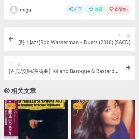
migu
分享
收藏
点赞(
0
)
上一篇
[爵士Jazz]Rob Wasserman – Duets (2018) [SACD]
下一篇
[古典/交响/奏鸣曲]Holland Baroque & Bastarda T
rio – Minne (2022) [DSD DSF]
相关文章
VIP
VIP