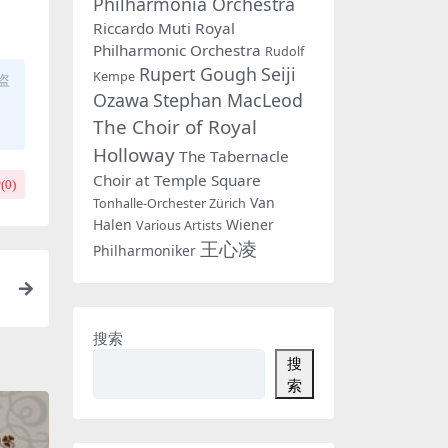
Philharmonia Orchestra
Riccardo Muti
Royal
Philharmonic Orchestra
Rudolf
Rupert Gough
Seiji
Kempe
盗
Ozawa
Stephan MacLeod
The Choir of Royal
Holloway
The Tabernacle
Choir at Temple Square
(
0
)
Van
Tonhalle-Orchester Zürich
Halen
Wiener
Various Artists
王心凌
Philharmoniker
搜索
搜
索