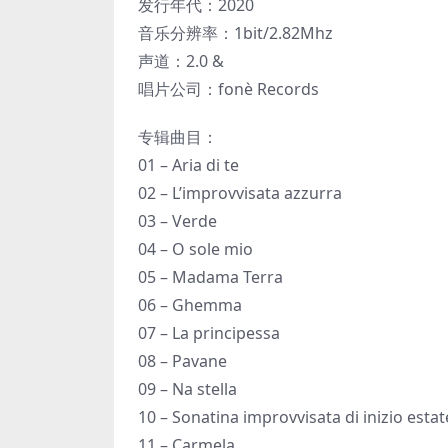
发行年代：2020
音乐分辨率：1bit/2.82Mhz
声道：2.0 &
唱片公司：fonè Records
专辑曲目：
01 – Aria di te
02 – L’improvvisata azzurra
03 – Verde
04 – O sole mio
05 – Madama Terra
06 – Ghemma
07 – La principessa
08 – Pavane
09 – Na stella
10 – Sonatina improvvisata di inizio estat
11 – Carmela