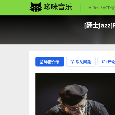
HiRes SACD
[爵士Jazz]F
详情介绍
常见问题
评