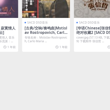
SACD DSD音乐
SACD DSD音乐
– 寂寞情人
[古典/交响/奏鸣曲]Mstisl
[华语Chinese]张信
云]
av Rostropovich, Carlo
绝对收藏2 [SACD DS
Maria Giulini – Dvorak,
F 百度云]
寞情人 音乐
专辑名称：Mstislav Rostropovic
cover.jpg (57.13 KB, 下
Saint-Saens: Cello Conc
乐流派：...
h, Carlo Maria ...
9) 下载附件 张信哲 ...
erto (1977/2012) [SACD
1 年前
1 年前
ISO]