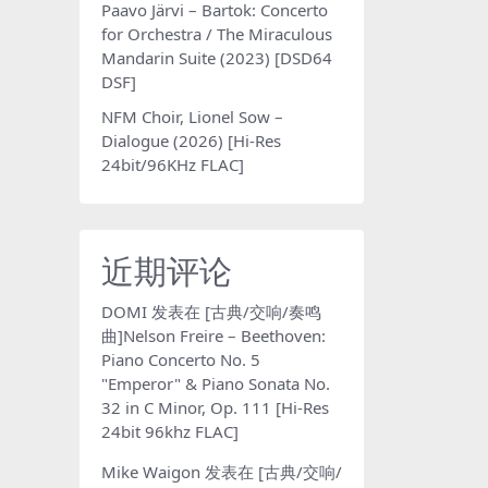
Paavo Järvi – Bartok: Concerto
for Orchestra / The Miraculous
Mandarin Suite (2023) [DSD64
DSF]
NFM Choir, Lionel Sow –
Dialogue (2026) [Hi-Res
24bit/96KHz FLAC]
近期评论
DOMI
发表在
[古典/交响/奏鸣
曲]Nelson Freire – Beethoven:
Piano Concerto No. 5
"Emperor" & Piano Sonata No.
32 in C Minor, Op. 111 [Hi-Res
24bit 96khz FLAC]
Mike Waigon
发表在
[古典/交响/