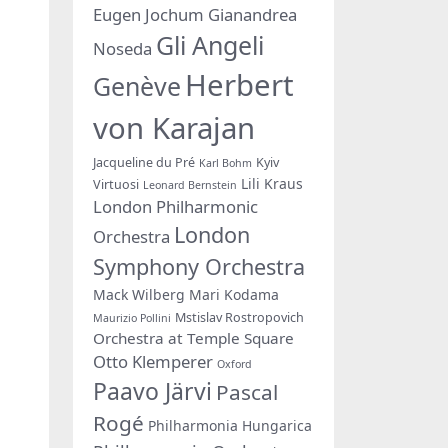
Eugen Jochum
Gianandrea
Gli Angeli
Noseda
Herbert
Genève
von Karajan
Jacqueline du Pré
Kyiv
Karl Bohm
Lili Kraus
Virtuosi
Leonard Bernstein
London Philharmonic
London
Orchestra
Symphony Orchestra
Mack Wilberg
Mari Kodama
Mstislav Rostropovich
Maurizio Pollini
Orchestra at Temple Square
Otto Klemperer
Oxford
Paavo Järvi
Pascal
Rogé
Philharmonia Hungarica