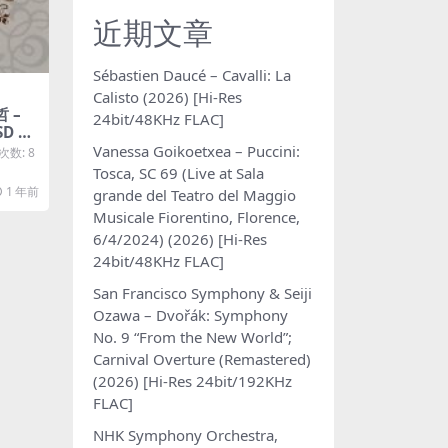
近期文章
Sébastien Daucé – Cavalli: La
Calisto (2026) [Hi-Res
哲 –
24bit/48KHz FLAC]
D DF
Vanessa Goikoetxea – Puccini:
载次数: 8
Tosca, SC 69 (Live at Sala
1 年前
grande del Teatro del Maggio
Musicale Fiorentino, Florence,
6/4/2024) (2026) [Hi-Res
24bit/48KHz FLAC]
San Francisco Symphony & Seiji
Ozawa – Dvořák: Symphony
No. 9 “From the New World”;
Carnival Overture (Remastered)
(2026) [Hi-Res 24bit/192KHz
FLAC]
NHK Symphony Orchestra,