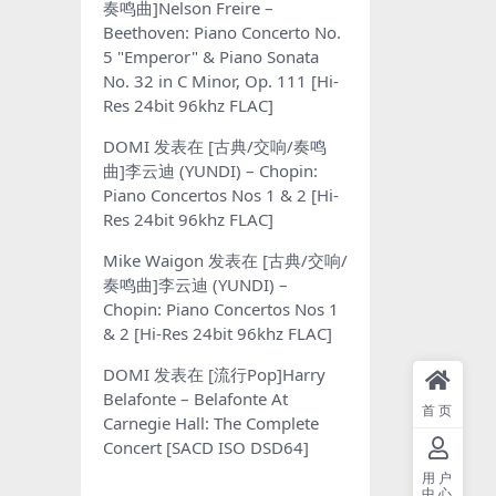
奏鸣曲]Nelson Freire –
Beethoven: Piano Concerto No.
5 "Emperor" & Piano Sonata
No. 32 in C Minor, Op. 111 [Hi-
Res 24bit 96khz FLAC]
DOMI
发表在
[古典/交响/奏鸣
曲]李云迪 (YUNDI) – Chopin:
Piano Concertos Nos 1 & 2 [Hi-
Res 24bit 96khz FLAC]
Mike Waigon
发表在
[古典/交响/
奏鸣曲]李云迪 (YUNDI) –
Chopin: Piano Concertos Nos 1
& 2 [Hi-Res 24bit 96khz FLAC]
DOMI
发表在
[流行Pop]Harry
Belafonte – Belafonte At
首页
Carnegie Hall: The Complete
Concert [SACD ISO DSD64]
用户
中心