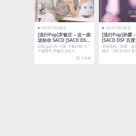
SACD DSD音乐
SACD DSD音乐
[流行Pop]罗敏庄 – 这一曲
[流行Pop]孙露 
送给你 SACD [SACD DSF
[SACD DSF 百度
百度云]
封面.jpg (76.1 KB, 下载次数: 5)
专辑名称：孙露 – 寂
下载附件 罗敏庄 2023-...
格式：SACD DSF 音
1 年前