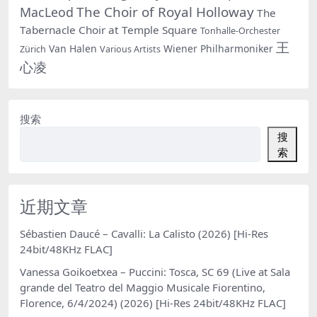
The Choir of Royal Holloway
MacLeod
The
Tabernacle Choir at Temple Square
Tonhalle-Orchester
王
Van Halen
Wiener Philharmoniker
Zürich
Various Artists
心凌
搜索
搜
索
近期文章
Sébastien Daucé – Cavalli: La Calisto (2026) [Hi-Res
24bit/48KHz FLAC]
Vanessa Goikoetxea – Puccini: Tosca, SC 69 (Live at Sala
grande del Teatro del Maggio Musicale Fiorentino,
Florence, 6/4/2024) (2026) [Hi-Res 24bit/48KHz FLAC]