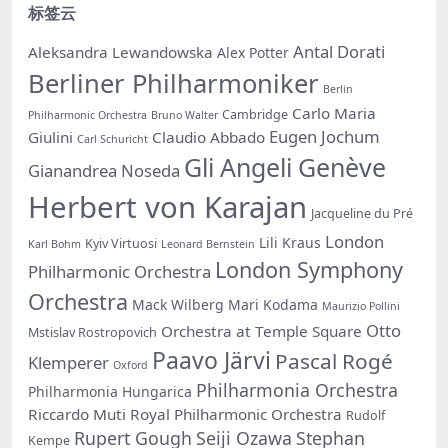
标签云
Antal Dorati
Aleksandra Lewandowska
Alex Potter
Berliner Philharmoniker
Berlin
Carlo Maria
Cambridge
Philharmonic Orchestra
Bruno Walter
Eugen Jochum
Giulini
Claudio Abbado
Carl Schuricht
Gli Angeli Genève
Gianandrea Noseda
Herbert von Karajan
Jacqueline du Pré
London
Lili Kraus
Kyiv Virtuosi
Karl Bohm
Leonard Bernstein
London Symphony
Philharmonic Orchestra
Orchestra
Mack Wilberg
Mari Kodama
Maurizio Pollini
Otto
Orchestra at Temple Square
Mstislav Rostropovich
Paavo Järvi
Pascal Rogé
Klemperer
Oxford
Philharmonia Orchestra
Philharmonia Hungarica
Riccardo Muti
Royal Philharmonic Orchestra
Rudolf
Rupert Gough
Seiji Ozawa
Stephan
Kempe