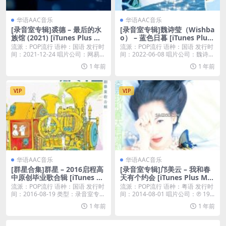
华语AAC音乐
华语AAC音乐
[录音室专辑]裘德 – 最后的水
[录音室专辑]魏诗莹（Wishba
族馆 (2021) [iTunes Plus M4
o） – 蓝色日暮 [iTunes Plus
A]
M4A]
流派：POP流行 语种：国语 发行时
流派：POP流行 语种：国语 发行时
间：2021-12-24 唱片公司：网易音
间：2022-06-08 唱片公司：魏诗莹
乐...
创...
1 年前
1 年前
VIP
VIP
华语AAC音乐
华语AAC音乐
[群星合集]群星 – 2016启程高
[录音室专辑]邝美云 – 我和春
中原创毕业歌合辑 [iTunes Pl
天有个约会 [iTunes Plus M4
us M4A]
A]
流派：POP流行 语种：国语 发行时
流派：POP流行 语种：粤语 发行时
间：2016-08-19 类型：录音室专辑
间：2014-08-01 唱片公司：℗ 19...
...
1 年前
1 年前