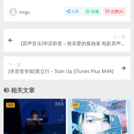
migu
分享
收藏
点赞(
0
)
上一篇
[原声音乐]华语群星 – 致亲爱的孤独者 电影原声带
[iTunes Plus M4A]
下一篇
[录音室专辑]黃立行 – Stan Up [iTunes Plus M4A]
相关文章
VIP
VIP