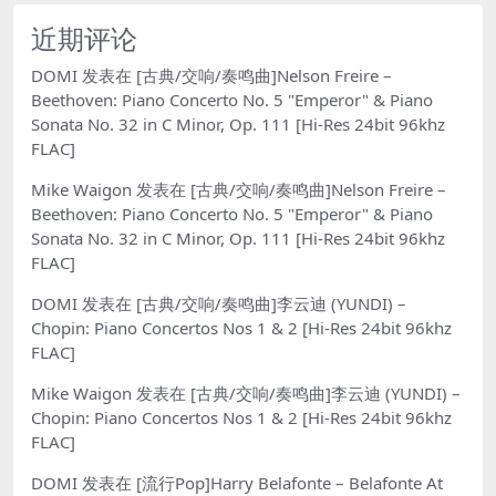
近期评论
DOMI
发表在
[古典/交响/奏鸣曲]Nelson Freire –
Beethoven: Piano Concerto No. 5 "Emperor" & Piano
Sonata No. 32 in C Minor, Op. 111 [Hi-Res 24bit 96khz
FLAC]
Mike Waigon
发表在
[古典/交响/奏鸣曲]Nelson Freire –
Beethoven: Piano Concerto No. 5 "Emperor" & Piano
Sonata No. 32 in C Minor, Op. 111 [Hi-Res 24bit 96khz
FLAC]
DOMI
发表在
[古典/交响/奏鸣曲]李云迪 (YUNDI) –
Chopin: Piano Concertos Nos 1 & 2 [Hi-Res 24bit 96khz
FLAC]
Mike Waigon
发表在
[古典/交响/奏鸣曲]李云迪 (YUNDI) –
Chopin: Piano Concertos Nos 1 & 2 [Hi-Res 24bit 96khz
FLAC]
DOMI
发表在
[流行Pop]Harry Belafonte – Belafonte At