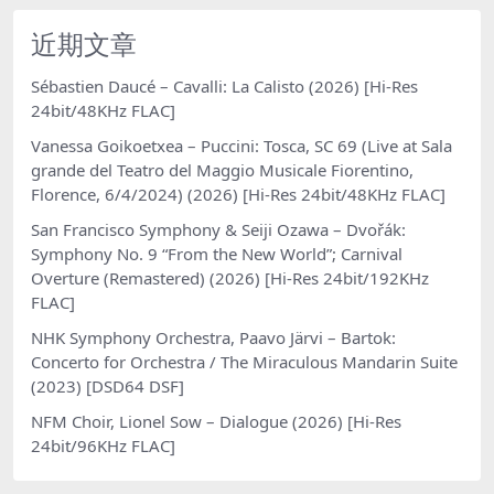
近期文章
Sébastien Daucé – Cavalli: La Calisto (2026) [Hi-Res
24bit/48KHz FLAC]
Vanessa Goikoetxea – Puccini: Tosca, SC 69 (Live at Sala
grande del Teatro del Maggio Musicale Fiorentino,
Florence, 6/4/2024) (2026) [Hi-Res 24bit/48KHz FLAC]
San Francisco Symphony & Seiji Ozawa – Dvořák:
Symphony No. 9 “From the New World”; Carnival
Overture (Remastered) (2026) [Hi-Res 24bit/192KHz
FLAC]
NHK Symphony Orchestra, Paavo Järvi – Bartok:
Concerto for Orchestra / The Miraculous Mandarin Suite
(2023) [DSD64 DSF]
NFM Choir, Lionel Sow – Dialogue (2026) [Hi-Res
24bit/96KHz FLAC]