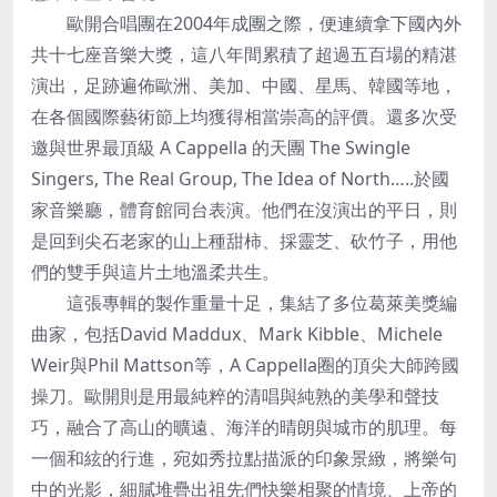
歐開合唱團在2004年成團之際，便連續拿下國內外
共十七座音樂大獎，這八年間累積了超過五百場的精湛
演出，足跡遍佈歐洲、美加、中國、星馬、韓國等地，
在各個國際藝術節上均獲得相當崇高的評價。還多次受
邀與世界最頂級 A Cappella 的天團 The Swingle
Singers, The Real Group, The Idea of North…..於國
家音樂廳，體育館同台表演。他們在沒演出的平日，則
是回到尖石老家的山上種甜柿、採靈芝、砍竹子，用他
們的雙手與這片土地溫柔共生。
這張專輯的製作重量十足，集結了多位葛萊美獎編
曲家，包括David Maddux、Mark Kibble、Michele
Weir與Phil Mattson等，A Cappella圈的頂尖大師跨國
操刀。歐開則是用最純粹的清唱與純熟的美學和聲技
巧，融合了高山的曠遠、海洋的晴朗與城市的肌理。每
一個和絃的行進，宛如秀拉點描派的印象景緻，將樂句
中的光影，細膩堆疊出祖先們快樂相聚的情境、上帝的