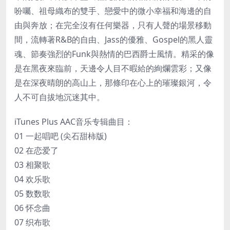
吩囑、祖母織布的雙手、戀愛中的微小幸福和海邊的自
由與奔放；在完全沒有任何樂器，只有人聲的場景移動
間，流轉著R&B的自由、Jass的優雅、Gospel的黑人靈
魂、節奏強烈的Funk與熱情的巴西爵士風情。精采的像
是在黑夜來臨前，天邊令人目不暇給的絢爛雲彩；又像
是在深夜晴朗的高山上，那條印在心上的璀璨銀河，令
人不可自拔地沉迷其中。
iTunes Plus AAC音乐专辑曲目：
01 一起唱吧 (尖石甜柿版)
02 在恋爱了
03 相聚歌
04 欢乐歌
05 数数歌
06 怀念曲
07 织布歌