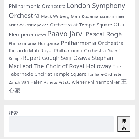
London Symphony
Philharmonic Orchestra
Orchestra
Mack Wilberg
Mari Kodama
Maurizio Pollini
Otto
Orchestra at Temple Square
Mstislav Rostropovich
Paavo Järvi
Pascal Rogé
Klemperer
Oxford
Philharmonia Orchestra
Philharmonia Hungarica
Riccardo Muti
Royal Philharmonic Orchestra
Rudolf
Rupert Gough
Seiji Ozawa
Stephan
Kempe
The Choir of Royal Holloway
MacLeod
The
Tabernacle Choir at Temple Square
Tonhalle-Orchester
王
Van Halen
Wiener Philharmoniker
Zürich
Various Artists
心凌
搜索
搜
索