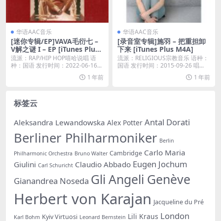
华语AAC音乐
华语AAC音乐
[迷你专辑/EP]VAVA毛衍七 –
[录音室专辑]施羽 – 把重担卸
V解之谜 I – EP [iTunes Plus
下来 [iTunes Plus M4A]
AAC M4A]
流派：RAP/HIP HOP嘻哈说唱 语
流派：RELIGIOUS宗教音乐 语种：
种：国语 发行时间：2022-06-16...
国语 发行时间：2015-09-26 唱...
1 年前
1 年前
标签云
Antal Dorati
Aleksandra Lewandowska
Alex Potter
Berliner Philharmoniker
Berlin
Carlo Maria
Cambridge
Philharmonic Orchestra
Bruno Walter
Eugen Jochum
Giulini
Claudio Abbado
Carl Schuricht
Gli Angeli Genève
Gianandrea Noseda
Herbert von Karajan
Jacqueline du Pré
London
Lili Kraus
Kyiv Virtuosi
Karl Bohm
Leonard Bernstein