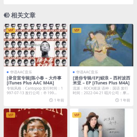
相关文章
VIP
VIP
华语AAC音乐
华语AAC音乐
[录音室专辑]陈小春 – 大件事
[迷你专辑/EP]鲸浪 – 西村波西
[iTunes Plus AAC M4A]
米亚 – EP [iTunes Plus M4A]
专辑风格：Cantopop 发行时间：1
流派：ROCK摇滚 语种：国语 发行
997-07-13 发行公司：℗ 199...
时间：2022-04-21 唱片公司：摩登
天...
1 年前
1 年前
VIP
VIP