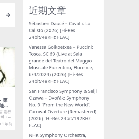
近期文章
Sébastien Daucé – Cavalli: La
Calisto (2026) [Hi-Res
24bit/48KHz FLAC]
Vanessa Goikoetxea – Puccini:
Tosca, SC 69 (Live at Sala
grande del Teatro del Maggio
Musicale Fiorentino, Florence,
6/4/2024) (2026) [Hi-Res
24bit/48KHz FLAC]
San Francisco Symphony & Seiji
Ozawa – Dvořák: Symphony
– 第
No. 9 “From the New World”;
能够
lus M
Carnival Overture (Remastered)
语 发行
片公司：飞
(2026) [Hi-Res 24bit/192KHz
1 年前
FLAC]
NHK Symphony Orchestra,