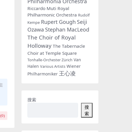
Philharmonia Orchestra
Riccardo Muti
Royal
Philharmonic Orchestra
Rudolf
Rupert Gough
Seiji
Kempe
Ozawa
Stephan MacLeod
The Choir of Royal
Holloway
The Tabernacle
Choir at Temple Square
Van
Tonhalle-Orchester Zürich
Halen
Wiener
Various Artists
王心凌
Philharmoniker
盗
搜索
搜
索
(
0
)