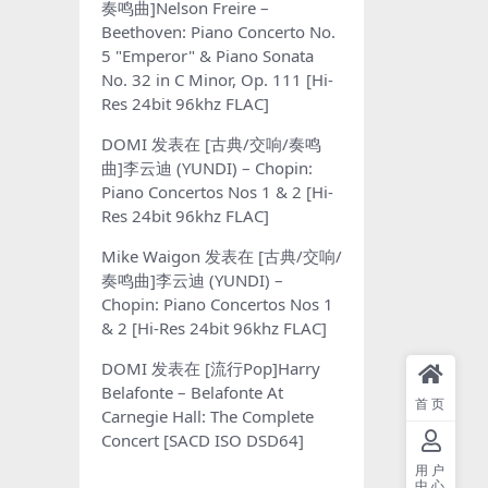
奏鸣曲]Nelson Freire –
Beethoven: Piano Concerto No.
5 "Emperor" & Piano Sonata
No. 32 in C Minor, Op. 111 [Hi-
Res 24bit 96khz FLAC]
DOMI
发表在
[古典/交响/奏鸣
曲]李云迪 (YUNDI) – Chopin:
Piano Concertos Nos 1 & 2 [Hi-
Res 24bit 96khz FLAC]
Mike Waigon
发表在
[古典/交响/
奏鸣曲]李云迪 (YUNDI) –
Chopin: Piano Concertos Nos 1
& 2 [Hi-Res 24bit 96khz FLAC]
DOMI
发表在
[流行Pop]Harry
Belafonte – Belafonte At
首页
Carnegie Hall: The Complete
Concert [SACD ISO DSD64]
用户
中心