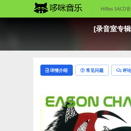
HiRes SACD
[录音室专辑]陳奕
详情介绍
常见问题
评