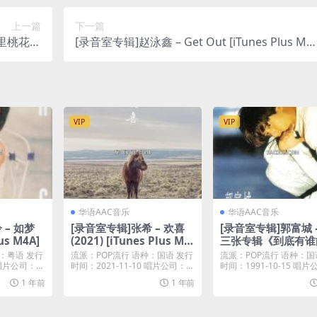
上一篇
下一篇
十里桃花》
[录音室专辑]赵泳鑫 – Get Out [iTunes Plus M4
us M4A]
A]
VIP
VIP
华语AAC音乐
华语AAC音乐
 – 如梦
[录音室专辑]张希 – 欢喜
[录音室专辑]郭富城 
us M4A]
(2021) [iTunes Plus M4
三张专辑《到底有谁
A]
告诉我》 [iTunes P
：粤语 发行
流派：POP流行 语种：国语 发行
流派：POP流行 语种：国
4A]
 唱片公司：E
时间：2021-11-10 唱片公司：易
时间：1991-10-15 唱
柏文化...
碟唱片...
1 年前
1 年前