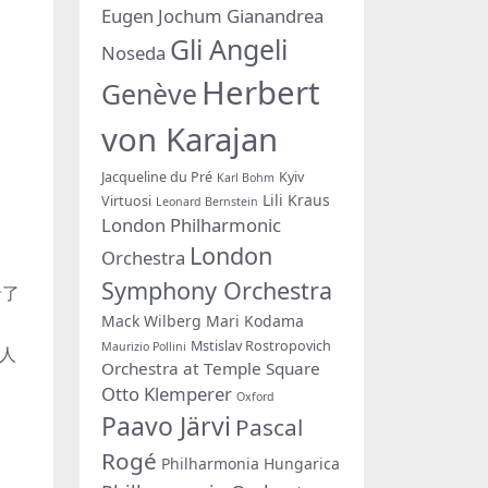
Eugen Jochum
Gianandrea
Gli Angeli
Noseda
Herbert
Genève
von Karajan
Jacqueline du Pré
Kyiv
Karl Bohm
Lili Kraus
Virtuosi
Leonard Bernstein
London Philharmonic
London
Orchestra
Symphony Orchestra
录了
Mack Wilberg
Mari Kodama
Mstislav Rostropovich
Maurizio Pollini
等人
Orchestra at Temple Square
Otto Klemperer
Oxford
Paavo Järvi
Pascal
Rogé
Philharmonia Hungarica