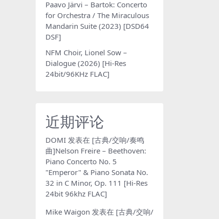
Paavo Järvi – Bartok: Concerto
for Orchestra / The Miraculous
Mandarin Suite (2023) [DSD64
DSF]
NFM Choir, Lionel Sow –
Dialogue (2026) [Hi-Res
24bit/96KHz FLAC]
近期评论
DOMI
发表在
[古典/交响/奏鸣
曲]Nelson Freire – Beethoven:
Piano Concerto No. 5
"Emperor" & Piano Sonata No.
32 in C Minor, Op. 111 [Hi-Res
24bit 96khz FLAC]
Mike Waigon
发表在
[古典/交响/