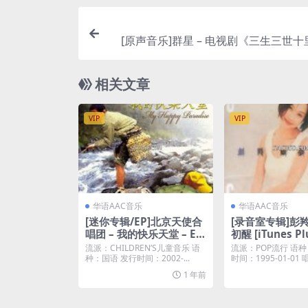
[原声音乐]群星 – 电视剧《三生三世
原声帶 (配乐版) [iTunes Pl
相关文章
VIP
VIP
华语AAC音乐
华语AAC音乐
[迷你专辑/EP]北京天使合
[录音室专辑]彭羚
唱团 – 我的快乐天堂 – EP
初醒 [iTunes Pl
[iTunes Plus M4A]
流派：CHILDREN’S儿童音乐 语
流派：POP流行 语种
种：国语 发行时间：2002-...
时间：1995-01-01
MI ...
1 年前