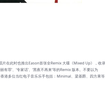
此时也推出Eason首张全Remix 大碟《Mixed Up》，收
丽有罪’、‘专家话’、‘黑夜不再来’等的Remix 版本。不要以为
由香港多位当红电子音乐乐手包括：Minimal、梁基爵、四方果