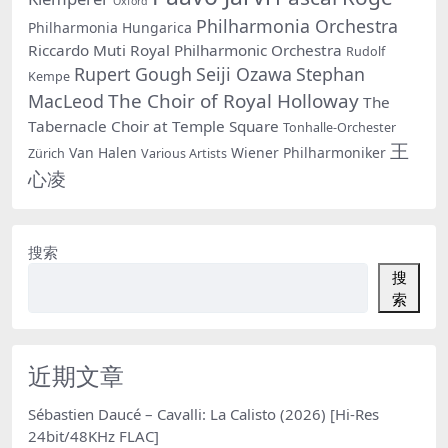
Oxford
Philharmonia Orchestra
Philharmonia Hungarica
Riccardo Muti
Royal Philharmonic Orchestra
Rudolf
Rupert Gough
Seiji Ozawa
Stephan
Kempe
The Choir of Royal Holloway
MacLeod
The
Tabernacle Choir at Temple Square
Tonhalle-Orchester
王
Van Halen
Wiener Philharmoniker
Zürich
Various Artists
心凌
搜索
搜
索
近期文章
Sébastien Daucé – Cavalli: La Calisto (2026) [Hi-Res
24bit/48KHz FLAC]