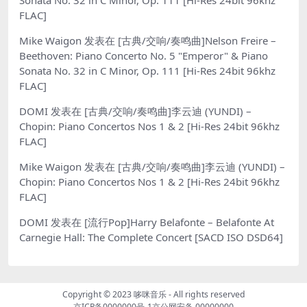
FLAC]
Mike Waigon
发表在
[古典/交响/奏鸣曲]Nelson Freire –
Beethoven: Piano Concerto No. 5 "Emperor" & Piano
Sonata No. 32 in C Minor, Op. 111 [Hi-Res 24bit 96khz
FLAC]
DOMI
发表在
[古典/交响/奏鸣曲]李云迪 (YUNDI) –
Chopin: Piano Concertos Nos 1 & 2 [Hi-Res 24bit 96khz
FLAC]
Mike Waigon
发表在
[古典/交响/奏鸣曲]李云迪 (YUNDI) –
Chopin: Piano Concertos Nos 1 & 2 [Hi-Res 24bit 96khz
FLAC]
DOMI
发表在
[流行Pop]Harry Belafonte – Belafonte At
Carnegie Hall: The Complete Concert [SACD ISO DSD64]
Copyright © 2023
哆咪音乐
- All rights reserved
京ICP备0000000号-1
京公网安备 00000000