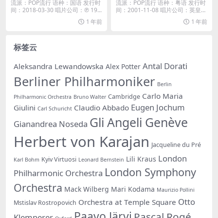
M4A]
流派：POP流行 语种：国语 发行时
流派：POP流行 语种：粤语 发行时
间：2018-03-30 唱片公司：℗ 19...
间：2001-11-08 唱片公司：英皇唱
片...
1 年前
1 年前
标签云
Antal Dorati
Aleksandra Lewandowska
Alex Potter
Berliner Philharmoniker
Berlin
Carlo Maria
Cambridge
Philharmonic Orchestra
Bruno Walter
Eugen Jochum
Giulini
Claudio Abbado
Carl Schuricht
Gli Angeli Genève
Gianandrea Noseda
Herbert von Karajan
Jacqueline du Pré
London
Lili Kraus
Kyiv Virtuosi
Karl Bohm
Leonard Bernstein
London Symphony
Philharmonic Orchestra
Orchestra
Mack Wilberg
Mari Kodama
Maurizio Pollini
Otto
Orchestra at Temple Square
Mstislav Rostropovich
Paavo Järvi
Pascal Rogé
Klemperer