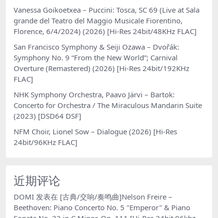
Vanessa Goikoetxea – Puccini: Tosca, SC 69 (Live at Sala
grande del Teatro del Maggio Musicale Fiorentino,
Florence, 6/4/2024) (2026) [Hi-Res 24bit/48KHz FLAC]
San Francisco Symphony & Seiji Ozawa – Dvořák:
Symphony No. 9 “From the New World”; Carnival
Overture (Remastered) (2026) [Hi-Res 24bit/192KHz
FLAC]
NHK Symphony Orchestra, Paavo Järvi – Bartok:
Concerto for Orchestra / The Miraculous Mandarin Suite
(2023) [DSD64 DSF]
NFM Choir, Lionel Sow – Dialogue (2026) [Hi-Res
24bit/96KHz FLAC]
近期评论
DOMI
发表在
[古典/交响/奏鸣曲]Nelson Freire –
Beethoven: Piano Concerto No. 5 "Emperor" & Piano
Sonata No. 32 in C Minor, Op. 111 [Hi-Res 24bit 96khz