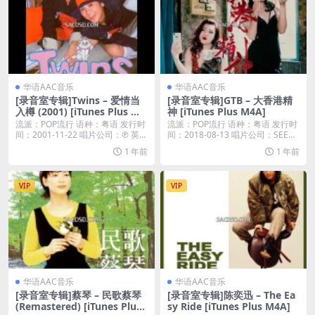
华语AAC音乐
华语AAC音乐
[录音室专辑]Twins – 爱情当
[录音室专辑]GTB – 大香港精
入樽 (2001) [iTunes Plus M4
神 [iTunes Plus M4A]
A]
流派：POP流行 语种：粤语 发行时
流派：POP流行 语种：粤语 发行时
间：2001-11-22 唱片公司：℗ 英
间：2018-08-13 唱片公司：SEE
皇...
A...
1 年前
1 年前
VIP
VIP
华语AAC音乐
华语AAC音乐
[录音室专辑]蔡琴 – 民歌蔡琴
[录音室专辑]陈奕迅 – The Ea
(Remastered) [iTunes Plus
sy Ride [iTunes Plus M4A]