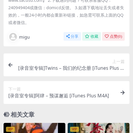
www.sacdsd.com】 2.下载遇到问题？可联系客服QQ：
240949404或微信：domicd反馈。 3.如遇下载地址丢失或者失
效的，一般24小时内都会重新补链接，如急需可联系上面的QQ
或者微信。
migu
分享
收藏
点赞(
0
)
上一篇
[录音室专辑]Twins – 我们的纪念册 [iTunes Plus M
4A]
下一篇
[录音室专辑]阿肆 – 预谋邂逅 [iTunes Plus M4A]
相关文章
VIP
VIP