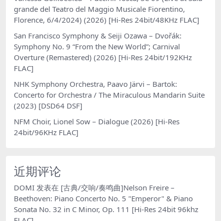
grande del Teatro del Maggio Musicale Fiorentino,
Florence, 6/4/2024) (2026) [Hi-Res 24bit/48KHz FLAC]
San Francisco Symphony & Seiji Ozawa – Dvořák:
Symphony No. 9 “From the New World”; Carnival
Overture (Remastered) (2026) [Hi-Res 24bit/192KHz
FLAC]
NHK Symphony Orchestra, Paavo Järvi – Bartok:
Concerto for Orchestra / The Miraculous Mandarin Suite
(2023) [DSD64 DSF]
NFM Choir, Lionel Sow – Dialogue (2026) [Hi-Res
24bit/96KHz FLAC]
近期评论
DOMI
发表在
[古典/交响/奏鸣曲]Nelson Freire –
Beethoven: Piano Concerto No. 5 "Emperor" & Piano
Sonata No. 32 in C Minor, Op. 111 [Hi-Res 24bit 96khz
FLAC]