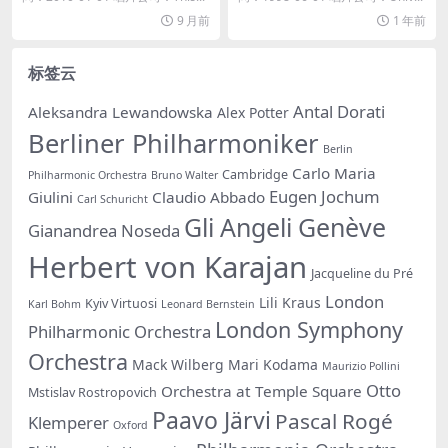
9 月前
1 年前
标签云
Antal Dorati
Aleksandra Lewandowska
Alex Potter
Berliner Philharmoniker
Berlin
Carlo Maria
Cambridge
Philharmonic Orchestra
Bruno Walter
Eugen Jochum
Giulini
Claudio Abbado
Carl Schuricht
Gli Angeli Genève
Gianandrea Noseda
Herbert von Karajan
Jacqueline du Pré
London
Lili Kraus
Kyiv Virtuosi
Karl Bohm
Leonard Bernstein
London Symphony
Philharmonic Orchestra
Orchestra
Mack Wilberg
Mari Kodama
Maurizio Pollini
Otto
Orchestra at Temple Square
Mstislav Rostropovich
Paavo Järvi
Pascal Rogé
Klemperer
Oxford