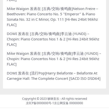
Mike Waigon
发表在
[古典/交响/奏鸣曲]Nelson Freire –
Beethoven: Piano Concerto No. 5 "Emperor" & Piano
Sonata No. 32 in C Minor, Op. 111 [Hi-Res 24bit 96khz
FLAC]
DOMI
发表在
[古典/交响/奏鸣曲]李云迪 (YUNDI) –
Chopin: Piano Concertos Nos 1 & 2 [Hi-Res 24bit 96khz
FLAC]
Mike Waigon
发表在
[古典/交响/奏鸣曲]李云迪 (YUNDI) –
Chopin: Piano Concertos Nos 1 & 2 [Hi-Res 24bit 96khz
FLAC]
DOMI
发表在
[流行Pop]Harry Belafonte – Belafonte At
Carnegie Hall: The Complete Concert [SACD ISO DSD64]
Copyright © 2023
哆咪音乐
- All rights reserved
京ICP备0000000号-1
京公网安备 00000000