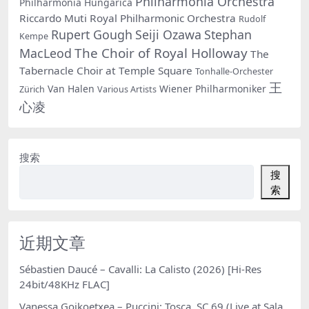
Philharmonia Orchestra
Philharmonia Hungarica
Riccardo Muti
Royal Philharmonic Orchestra
Rudolf
Rupert Gough
Seiji Ozawa
Stephan
Kempe
The Choir of Royal Holloway
MacLeod
The
Tabernacle Choir at Temple Square
Tonhalle-Orchester
王
Van Halen
Wiener Philharmoniker
Zürich
Various Artists
心凌
搜索
搜
索
近期文章
Sébastien Daucé – Cavalli: La Calisto (2026) [Hi-Res
24bit/48KHz FLAC]
Vanessa Goikoetxea – Puccini: Tosca, SC 69 (Live at Sala