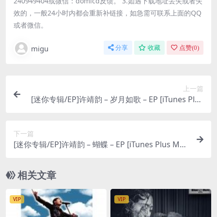
240949404或微信：domicd反馈。 3.如遇下载地址丢失或者失
效的，一般24小时内都会重新补链接，如急需可联系上面的QQ
或者微信。
migu
分享
收藏
点赞(
0
)
上一篇
[迷你专辑/EP]许靖韵 – 岁月如歌 – EP [iTunes Plus
M4A]
下一篇
[迷你专辑/EP]许靖韵 – 蝴蝶 – EP [iTunes Plus M4
A]
相关文章
VIP
VIP