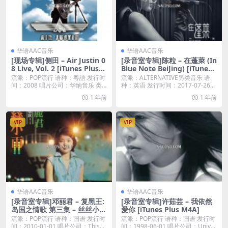
华语AAC音乐
华语AAC音乐
[现场专辑]侧田 – Air Justin 0
[录音室专辑]陈粒 – 在蓬萊 (In
8 Live, Vol. 2 [iTunes Plus
Blue Note BeiJing) [iTunes
M4A]
Plus M4A]
流派：POP流行 语种：粵語 发行时
流派：ALTERNATIVE另类音乐 语
间：2008 唱片公司：华纳音乐 类
种：英语 发行时间：2017-07-26...
型：现场...
1 年前
1 年前
VIP
VIP
华语AAC音乐
华语AAC音乐
[录音室专辑]邓丽君 – 复黑王:
[录音室专辑]许茹芸 – 我依然
岛国之情歌 第三集 – 丝丝小雨
爱你 [iTunes Plus M4A]
(2010) [iTunes Plus M4A]
流派：POP流行 语种：国语 发行时
流派：POP流行 语种：国语 发行时
间：2010-01-01 唱片公司：This...
间：1998-06-01 唱片公司：Univ...