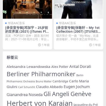
华语AAC音乐
华语AAC音乐
[录音室专辑]邓加宇 – 25岁前
[录音室专辑]张敬轩 – My 1st
的世界观 (2021) [iTunes Plus
Collection (2007) [ITUNES P
M4A]
LUS AAC M4A]
流派：POP流行 语种：国语 发行时
唱片简介 凭一曲「My Way」出道
间：2021-11-08 唱片公司：草台回
的张敬轩，不经不觉已在华语乐坛
声...
打滚了八年，由...
1 年前
1 年前
标签云
Antal Dorati
Aleksandra Lewandowska
Alex Potter
Berliner Philharmoniker
Berlin
Carlo Maria
Cambridge
Philharmonic Orchestra
Bruno Walter
Eugen Jochum
Giulini
Claudio Abbado
Carl Schuricht
Gli Angeli Genève
Gianandrea Noseda
Herbert von Karajan
Jacqueline du Pré