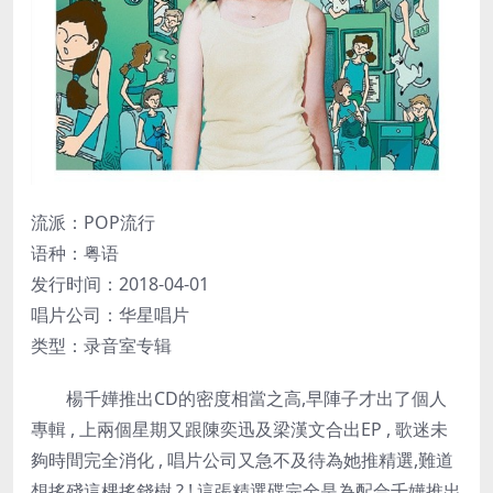
流派：POP流行
语种：粤语
发行时间：2018-04-01
唱片公司：华星唱片
类型：录音室专辑
楊千嬅推出CD的密度相當之高,早陣子才出了個人
專輯 , 上兩個星期又跟陳奕迅及梁漢文合出EP , 歌迷未
夠時間完全消化 , 唱片公司又急不及待為她推精選,難道
想搖殘這棵搖錢樹 ? ! 這張精選碟完全是為配合千嬅推出