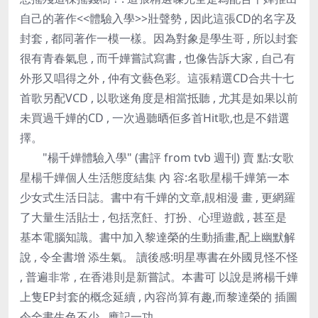
自己的著作<<體驗入學>>壯聲勢 , 因此這張CD的名字及
封套 , 都同著作一模一樣。因為對象是學生哥 , 所以封套
很有青春氣息 , 而千嬅嘗試寫書 , 也像告訴大家 , 自己有
外形又唱得之外 , 仲有文藝色彩。這張精選CD合共十七
首歌另配VCD , 以歌迷角度是相當抵聽 , 尤其是如果以前
未買過千嬅的CD , 一次過聽晒佢多首Hit歌,也是不錯選
擇。
"楊千嬅體驗入學" (書評 from tvb 週刊) 賣 點:女歌
星楊千嬅個人生活態度結集 內 容:名歌星楊千嬅第一本
少女式生活日誌。書中有千嬅的文章,靚相漫 畫 , 更網羅
了大量生活貼士 , 包括烹飪、打扮、心理遊戲 , 甚至是
基本電腦知識。書中加入黎達榮的生動插畫,配上幽默解
說 , 令全書增 添生氣。 讀後感:明星專書在外國見怪不怪
, 普遍非常 , 在香港則是新嘗試。本書可 以說是將楊千嬅
上隻EP封套的概念延續 , 內容尚算有趣,而黎達榮的 插圖
令全書生色不少 , 應記一功。