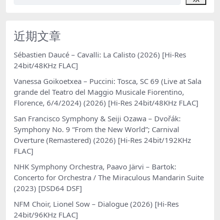
近期文章
Sébastien Daucé – Cavalli: La Calisto (2026) [Hi-Res
24bit/48KHz FLAC]
Vanessa Goikoetxea – Puccini: Tosca, SC 69 (Live at Sala
grande del Teatro del Maggio Musicale Fiorentino,
Florence, 6/4/2024) (2026) [Hi-Res 24bit/48KHz FLAC]
San Francisco Symphony & Seiji Ozawa – Dvořák:
Symphony No. 9 “From the New World”; Carnival
Overture (Remastered) (2026) [Hi-Res 24bit/192KHz
FLAC]
NHK Symphony Orchestra, Paavo Järvi – Bartok:
Concerto for Orchestra / The Miraculous Mandarin Suite
(2023) [DSD64 DSF]
NFM Choir, Lionel Sow – Dialogue (2026) [Hi-Res
24bit/96KHz FLAC]