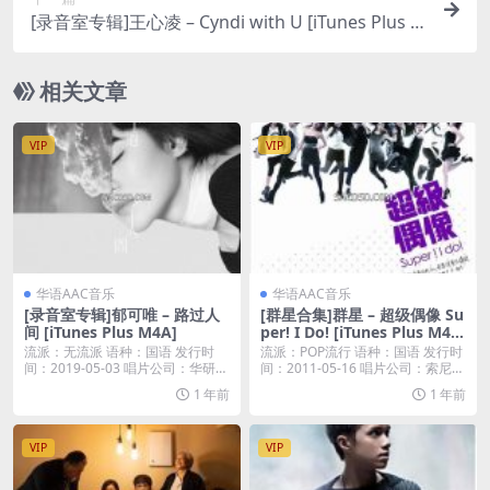
[录音室专辑]王心凌 – Cyndi with U [iTunes Plus M
4A]
相关文章
VIP
VIP
华语AAC音乐
华语AAC音乐
[录音室专辑]郁可唯 – 路过人
[群星合集]群星 – 超级偶像 Su
间 [iTunes Plus M4A]
per! I Do! [iTunes Plus M4
A]
流派：无流派 语种：国语 发行时
流派：POP流行 语种：国语 发行时
间：2019-05-03 唱片公司：华研国
间：2011-05-16 唱片公司：索尼音
际音乐...
乐...
1 年前
1 年前
VIP
VIP