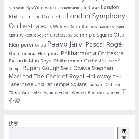
London
Lili Kraus
Kyiv Virtuosi
Karl Bohm
Leonard Bernstein
London Symphony
Philharmonic Orchestra
Orchestra
Mack Wilberg
Mari Kodama
Maurizio Pollini
Otto
Orchestra at Temple Square
Mstislav Rostropovich
Paavo Järvi
Pascal Rogé
Klemperer
Oxford
Philharmonia Orchestra
Philharmonia Hungarica
Riccardo Muti
Royal Philharmonic Orchestra
Rudolf
Rupert Gough
Seiji Ozawa
Stephan
Kempe
The Choir of Royal Holloway
MacLeod
The
Tabernacle Choir at Temple Square
Tonhalle-Orchester
王
Van Halen
Wiener Philharmoniker
Zürich
Various Artists
心凌
搜索
搜
索