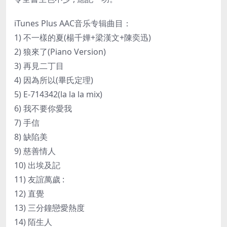
iTunes Plus AAC音乐专辑曲目：
1) 不一樣的夏(楊千嬅+梁漢文+陳奕迅)
2) 狼來了(Piano Version)
3) 再見二丁目
4) 因為所以(畢氏定理)
5) E-714342(la la la mix)
6) 我不要你愛我
7) 手信
8) 缺陷美
9) 慈善情人
10) 出埃及記
11) 友誼萬歲 :
12) 直覺
13) 三分鐘戀愛熱度
14) 陌生人