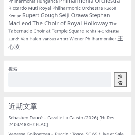
Philharmonia Orchestra
Philharmonia Hungarica
Riccardo Muti
Royal Philharmonic Orchestra
Rudolf
Rupert Gough
Seiji Ozawa
Stephan
Kempe
The Choir of Royal Holloway
MacLeod
The
Tabernacle Choir at Temple Square
Tonhalle-Orchester
王
Van Halen
Wiener Philharmoniker
Zürich
Various Artists
心凌
搜索
搜
索
近期文章
Sébastien Daucé – Cavalli: La Calisto (2026) [Hi-Res
24bit/48KHz FLAC]
Vanessa Goikoetxea – Puccini: Tosca, SC 69 (Live at Sala