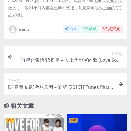
240949404或微信：domicd反馈。 3.如遇下载地址丢失或者失
效的，一般24小时内都会重新补链接，如急需可联系上面的QQ
或者微信。
migu
分享
收藏
点赞(
0
)
上一篇
[群星合集]华语群星 – 爱上为你写的歌 (Love Song
Written for You) [iTunes Plus M4A]
下一篇
[录音室专辑]激肤乐团 – 問號 [2019] [iTunes Plus A
AC M4A]
相关文章
VIP
VIP