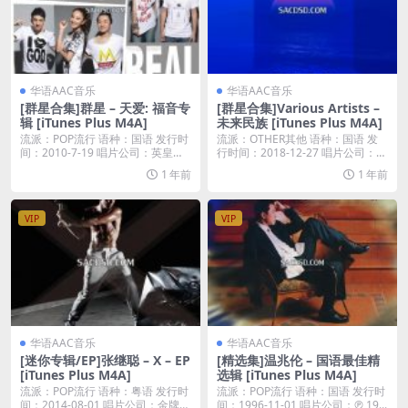
华语AAC音乐
华语AAC音乐
[群星合集]群星 – 天爱: 福音专
[群星合集]Various Artists –
辑 [iTunes Plus M4A]
未来民族 [iTunes Plus M4A]
流派：POP流行 语种：国语 发行时
流派：OTHER其他 语种：国语 发
间：2010-7-19 唱片公司：英皇娱
行时间：2018-12-27 唱片公司：华
乐 ...
宇...
1 年前
1 年前
VIP
VIP
华语AAC音乐
华语AAC音乐
[迷你专辑/EP]张继聪 – X – EP
[精选集]温兆伦 – 国语最佳精
[iTunes Plus M4A]
选辑 [iTunes Plus M4A]
流派：POP流行 语种：粤语 发行时
流派：POP流行 语种：国语 发行时
间：2014-08-01 唱片公司：金牌大
间：1996-11-01 唱片公司：℗ 19...