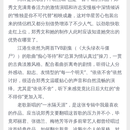
秀文充满青春活力的激情演唱和许志安慢板中深情倾诉
的“惟独是你不可代替”相映成趣，这对华星苦心包装出
来的情侣档又都分别借势增添了不少人气。以劲歌快歌
走红上位，郑秀文和她的制作人此时应该知道她突出的
优势在哪里了。
江港生依然为两首TVB剧集（《大头绿衣斗僵
尸》）的歌曲“痴心等待”和“总算为情认真过”操刀，一贯
的古典淡雅风格。配合着曲折离奇的剧情，听得让人分
外感动。励志、友情型的“每一个明天”、“依依不舍”依然
讨好，很适合郑秀文温暖贴心的声音和自然流畅的演
绎。尤其是“依依不舍”，听下来感觉竟比日后大红的“舍
不得你”更加入耳。
老歌新唱的“一水隔天涯”，是这张专辑中我最喜欢
的作品。应当说郑秀文要翻唱这首歌的压力并不小，毕
竟邓丽君、张德兰、梅艳芳等许多前辈艺人都曾经唱过
这首经典作品。如何翻出新意，诠释出个人的风格，对