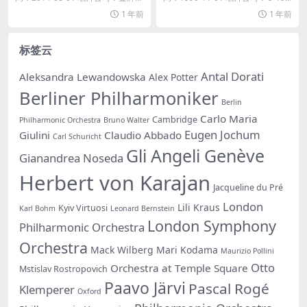
风...
1 年前
1 年前
标签云
Antal Dorati
Aleksandra Lewandowska
Alex Potter
Berliner Philharmoniker
Berlin
Carlo Maria
Cambridge
Philharmonic Orchestra
Bruno Walter
Eugen Jochum
Giulini
Claudio Abbado
Carl Schuricht
Gli Angeli Genève
Gianandrea Noseda
Herbert von Karajan
Jacqueline du Pré
London
Lili Kraus
Kyiv Virtuosi
Karl Bohm
Leonard Bernstein
London Symphony
Philharmonic Orchestra
Orchestra
Mack Wilberg
Mari Kodama
Maurizio Pollini
Otto
Orchestra at Temple Square
Mstislav Rostropovich
Paavo Järvi
Pascal Rogé
Klemperer
Oxford