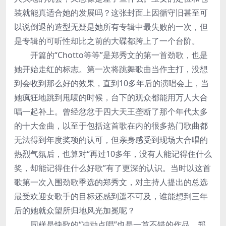
装就能真适合她的发展吗？这张封面上因循守旧甚至可
以说倒退的造型无疑是她所有专辑中最失败的一次，但
是专辑的可听性却比之前的大碟都跨上了一个台阶。
开篇的“Chotto等等”是郑秀文的第一首劲歌，也是
她开始走红的标志。第一次将跳舞歌曲当作主打，没想
到会收到那么好的效果，直到10多年后的演唱会上，当
她疯狂地跳到甩唛的时候，台下的观众都能用万人大合
唱一起补上。曾经忿忿于四大天王垄断了那个年代太多
的十大金曲，以至于包括这首歌在内的很多热门歌曲都
无法得到年度奖项的认可，但亲身感受到现场大合唱的
热烈气氛后，也算对“再过10多年，没有人能记得住什么
奖，却能记得住什么好歌”有了更深的认识。当时以这首
歌第一次入围劲歌季选的郑秀文，对主持人提出的总选
最受欢迎女歌手的目标还感到遥不可及，谁能想到三年
后的她就众望所归地风光加冕呢？
同样是快歌的“冲动点唱”也是一首不错的作品，郑