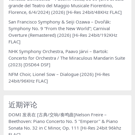
grande del Teatro del Maggio Musicale Fiorentino,
Florence, 6/4/2024) (2026) [Hi-Res 24bit/48KHz FLAC]
San Francisco Symphony & Seiji Ozawa – Dvořák:
Symphony No. 9 “From the New World”; Carnival
Overture (Remastered) (2026) [Hi-Res 24bit/192KHz
FLAC]
NHK Symphony Orchestra, Paavo Järvi – Bartok:
Concerto for Orchestra / The Miraculous Mandarin Suite
(2023) [DSD64 DSF]
NFM Choir, Lionel Sow – Dialogue (2026) [Hi-Res
24bit/96KHz FLAC]
近期评论
DOMI
发表在
[古典/交响/奏鸣曲]Nelson Freire –
Beethoven: Piano Concerto No. 5 "Emperor" & Piano
Sonata No. 32 in C Minor, Op. 111 [Hi-Res 24bit 96khz
FLAC]