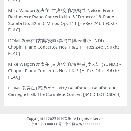
Mike Waigon
发表在
[古典/交响/奏鸣曲]Nelson Freire –
Beethoven: Piano Concerto No. 5 "Emperor" & Piano
Sonata No. 32 in C Minor, Op. 111 [Hi-Res 24bit 96khz
FLAC]
DOMI
发表在
[古典/交响/奏鸣曲]李云迪 (YUNDI) –
Chopin: Piano Concertos Nos 1 & 2 [Hi-Res 24bit 96khz
FLAC]
Mike Waigon
发表在
[古典/交响/奏鸣曲]李云迪 (YUNDI) –
Chopin: Piano Concertos Nos 1 & 2 [Hi-Res 24bit 96khz
FLAC]
DOMI
发表在
[流行Pop]Harry Belafonte – Belafonte At
Carnegie Hall: The Complete Concert [SACD ISO DSD64]
Copyright © 2023
哆咪音乐
- All rights reserved
京ICP备0000000号-1
京公网安备 00000000