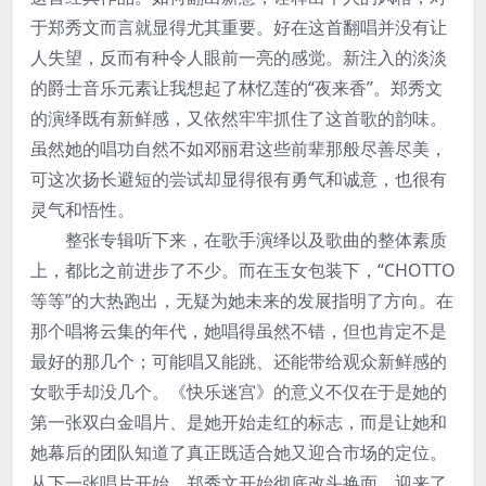
于郑秀文而言就显得尤其重要。好在这首翻唱并没有让
人失望，反而有种令人眼前一亮的感觉。新注入的淡淡
的爵士音乐元素让我想起了林忆莲的“夜来香”。郑秀文
的演绎既有新鲜感，又依然牢牢抓住了这首歌的韵味。
虽然她的唱功自然不如邓丽君这些前辈那般尽善尽美，
可这次扬长避短的尝试却显得很有勇气和诚意，也很有
灵气和悟性。
整张专辑听下来，在歌手演绎以及歌曲的整体素质
上，都比之前进步了不少。而在玉女包装下，“CHOTTO
等等”的大热跑出，无疑为她未来的发展指明了方向。在
那个唱将云集的年代，她唱得虽然不错，但也肯定不是
最好的那几个；可能唱又能跳、还能带给观众新鲜感的
女歌手却没几个。《快乐迷宫》的意义不仅在于是她的
第一张双白金唱片、是她开始走红的标志，而是让她和
她幕后的团队知道了真正既适合她又迎合市场的定位。
从下一张唱片开始，郑秀文开始彻底改头换面，迎来了