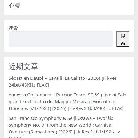
心凌
搜索
搜
索
近期文章
Sébastien Daucé – Cavalli: La Calisto (2026) [Hi-Res
24bit/48KHz FLAC]
Vanessa Goikoetxea – Puccini: Tosca, SC 69 (Live at Sala
grande del Teatro del Maggio Musicale Fiorentino,
Florence, 6/4/2024) (2026) [Hi-Res 24bit/48KHz FLAC]
San Francisco Symphony & Seiji Ozawa – Dvořák:
Symphony No. 9 “From the New World”; Carnival
Overture (Remastered) (2026) [Hi-Res 24bit/192KHz