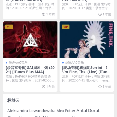
流派：POP流行 语种：国语 发行时
流派：POP流行 语种：国语 发行时
间：2010-07-21 唱片公司：竹书文
间：2020-01-17 类型：录音室专辑
化...
...
1 年前
1 年前
VIP
VIP
华语AAC音乐
华语AAC音乐
[录音室专辑]GAI周延 – 烻 (20
[现场专辑]树妮妮Serrini – I
21) [iTunes Plus M4A]
\’m Fine, Thx. (Live) [iTunes
Plus M4A]
流派：RAP/HIP HOP嘻哈说唱 语
流派：POP流行 语种：粤语 发行时
种：国语 发行时间：2021-02-05...
间：2022-04-15 唱片公司：Jeng...
1 年前
1 年前
标签云
Antal Dorati
Aleksandra Lewandowska
Alex Potter