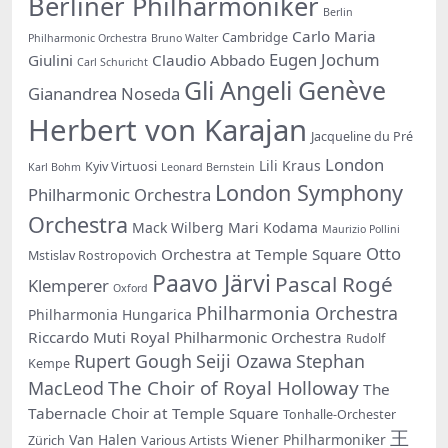
Berliner Philharmoniker
Berlin
Carlo Maria
Cambridge
Philharmonic Orchestra
Bruno Walter
Eugen Jochum
Giulini
Claudio Abbado
Carl Schuricht
Gli Angeli Genève
Gianandrea Noseda
Herbert von Karajan
Jacqueline du Pré
London
Lili Kraus
Kyiv Virtuosi
Karl Bohm
Leonard Bernstein
London Symphony
Philharmonic Orchestra
Orchestra
Mack Wilberg
Mari Kodama
Maurizio Pollini
Otto
Orchestra at Temple Square
Mstislav Rostropovich
Paavo Järvi
Pascal Rogé
Klemperer
Oxford
Philharmonia Orchestra
Philharmonia Hungarica
Riccardo Muti
Royal Philharmonic Orchestra
Rudolf
Rupert Gough
Seiji Ozawa
Stephan
Kempe
The Choir of Royal Holloway
MacLeod
The
Tabernacle Choir at Temple Square
Tonhalle-Orchester
王
Van Halen
Wiener Philharmoniker
Zürich
Various Artists