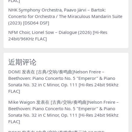
FLAC]
NHK Symphony Orchestra, Paavo Järvi – Bartok:
Concerto for Orchestra / The Miraculous Mandarin Suite
(2023) [DSD64 DSF]
NFM Choir, Lionel Sow – Dialogue (2026) [Hi-Res
24bit/96KHz FLAC]
近期评论
DOMI
发表在
[古典/交响/奏鸣曲]Nelson Freire –
Beethoven: Piano Concerto No. 5 "Emperor" & Piano
Sonata No. 32 in C Minor, Op. 111 [Hi-Res 24bit 96khz
FLAC]
Mike Waigon
发表在
[古典/交响/奏鸣曲]Nelson Freire –
Beethoven: Piano Concerto No. 5 "Emperor" & Piano
Sonata No. 32 in C Minor, Op. 111 [Hi-Res 24bit 96khz
FLAC]