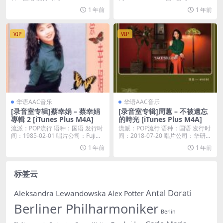
1 年前
1 年前
VIP
VIP
华语AAC音乐
华语AAC音乐
[录音室专辑]蔡幸娟 – 蔡幸娟
[录音室专辑]周蕙 – 不被遺忘
專輯 2 [iTunes Plus M4A]
的時光 [iTunes Plus M4A]
流派：POP流行 语种：国语 发行时
流派：POP流行 语种：国语 发行时
间：1985-02-01 唱片公司：Fuji...
间：2018-07-20 唱片公司：华研国
际...
1 年前
1 年前
标签云
Antal Dorati
Aleksandra Lewandowska
Alex Potter
Berliner Philharmoniker
Berlin