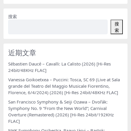
搜索
搜
索
近期文章
Sébastien Daucé – Cavalli: La Calisto (2026) [Hi-Res
24bit/48KHz FLAC]
Vanessa Goikoetxea – Puccini: Tosca, SC 69 (Live at Sala
grande del Teatro del Maggio Musicale Fiorentino,
Florence, 6/4/2024) (2026) [Hi-Res 24bit/48KHz FLAC]
San Francisco Symphony & Seiji Ozawa – Dvořák:
Symphony No. 9 “From the New World”; Carnival
Overture (Remastered) (2026) [Hi-Res 24bit/192KHz
FLAC]
NHK Symphony Orchestra, Paavo Järvi – Bartok: