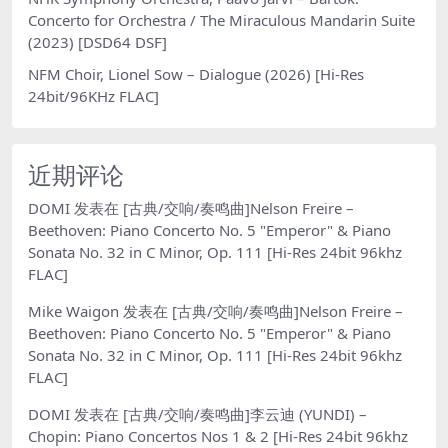
Concerto for Orchestra / The Miraculous Mandarin Suite
(2023) [DSD64 DSF]
NFM Choir, Lionel Sow – Dialogue (2026) [Hi-Res
24bit/96KHz FLAC]
近期评论
DOMI
发表在
[古典/交响/奏鸣曲]Nelson Freire –
Beethoven: Piano Concerto No. 5 "Emperor" & Piano
Sonata No. 32 in C Minor, Op. 111 [Hi-Res 24bit 96khz
FLAC]
Mike Waigon
发表在
[古典/交响/奏鸣曲]Nelson Freire –
Beethoven: Piano Concerto No. 5 "Emperor" & Piano
Sonata No. 32 in C Minor, Op. 111 [Hi-Res 24bit 96khz
FLAC]
DOMI
发表在
[古典/交响/奏鸣曲]李云迪 (YUNDI) –
Chopin: Piano Concertos Nos 1 & 2 [Hi-Res 24bit 96khz