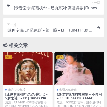
上一篇
[录音室专辑]蔡枫华 – 经典系列: 高温境界 [iTunes P
lus M4A]
下一篇
[迷你专辑/EP]陈凯彤 – 第一眼 – EP [iTunes Plus M
4A]
相关文章
VIP
VIP
华语AAC音乐
华语AAC音乐
[迷你专辑/EP]VAVA毛衍七 –
[迷你专辑/EP]林宸希 – 不再问
V解之谜 I – EP [iTunes Plus
– EP [iTunes Plus M4A]
AAC M4A]
流派：RAP/HIP HOP嘻哈说唱 语
流派：POP流行 语种：国语 发行时
种：国语 发行时间：2022-06-16...
间：2002-07-17 唱片公司：℗ 20...