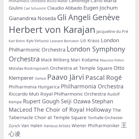
Carlo Maria
Cambridge
Philharmonic Orchestra
Bruno Walter
Eugen Jochum
Giulini
Claudio Abbado
Carl Schuricht
Gli Angeli Genève
Gianandrea Noseda
Herbert von Karajan
Jacqueline du Pré
London
Lili Kraus
Kyiv Virtuosi
Karl Bohm
Leonard Bernstein
London Symphony
Philharmonic Orchestra
Orchestra
Mack Wilberg
Mari Kodama
Maurizio Pollini
Otto
Orchestra at Temple Square
Mstislav Rostropovich
Paavo Järvi
Pascal Rogé
Klemperer
Oxford
Philharmonia Orchestra
Philharmonia Hungarica
Riccardo Muti
Royal Philharmonic Orchestra
Rudolf
Rupert Gough
Seiji Ozawa
Stephan
Kempe
The Choir of Royal Holloway
MacLeod
The
Tabernacle Choir at Temple Square
Tonhalle-Orchester
王
Van Halen
Wiener Philharmoniker
Zürich
Various Artists
心凌