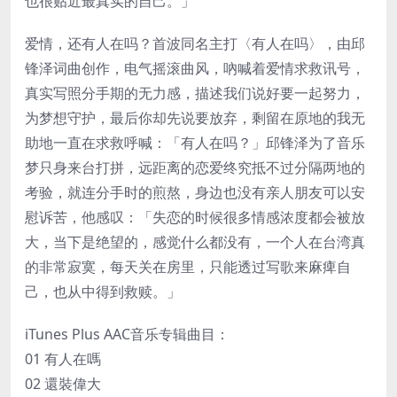
也很贴近最真实的自己。」
爱情，还有人在吗？首波同名主打〈有人在吗〉，由邱
锋泽词曲创作，电气摇滚曲风，吶喊着爱情求救讯号，
真实写照分手期的无力感，描述我们说好要一起努力，
为梦想守护，最后你却先说要放弃，剩留在原地的我无
助地一直在求救呼喊：「有人在吗？」邱锋泽为了音乐
梦只身来台打拼，远距离的恋爱终究抵不过分隔两地的
考验，就连分手时的煎熬，身边也没有亲人朋友可以安
慰诉苦，他感叹：「失恋的时候很多情感浓度都会被放
大，当下是绝望的，感觉什么都没有，一个人在台湾真
的非常寂寞，每天关在房里，只能透过写歌来麻痺自
己，也从中得到救赎。」
iTunes Plus AAC音乐专辑曲目：
01 有人在嗎
02 還裝偉大