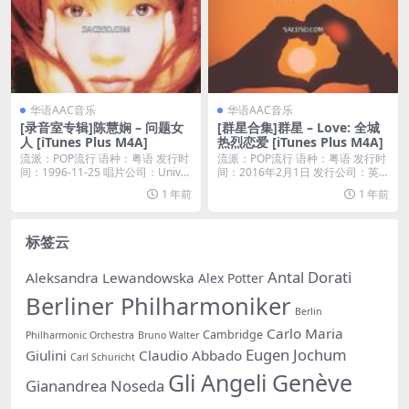
华语AAC音乐
华语AAC音乐
[录音室专辑]陈慧娴 – 问题女
[群星合集]群星 – Love: 全城
人 [iTunes Plus M4A]
热烈恋爱 [iTunes Plus M4A]
流派：POP流行 语种：粤语 发行时
流派：POP流行 语种：粤语 发行时
间：1996-11-25 唱片公司：Univ...
间：2016年2月1日 发行公司：英
皇娛樂 ...
1 年前
1 年前
标签云
Antal Dorati
Aleksandra Lewandowska
Alex Potter
Berliner Philharmoniker
Berlin
Carlo Maria
Cambridge
Philharmonic Orchestra
Bruno Walter
Eugen Jochum
Giulini
Claudio Abbado
Carl Schuricht
Gli Angeli Genève
Gianandrea Noseda