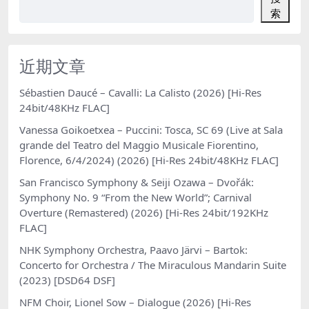
索
近期文章
Sébastien Daucé – Cavalli: La Calisto (2026) [Hi-Res
24bit/48KHz FLAC]
Vanessa Goikoetxea – Puccini: Tosca, SC 69 (Live at Sala
grande del Teatro del Maggio Musicale Fiorentino,
Florence, 6/4/2024) (2026) [Hi-Res 24bit/48KHz FLAC]
San Francisco Symphony & Seiji Ozawa – Dvořák:
Symphony No. 9 “From the New World”; Carnival
Overture (Remastered) (2026) [Hi-Res 24bit/192KHz
FLAC]
NHK Symphony Orchestra, Paavo Järvi – Bartok:
Concerto for Orchestra / The Miraculous Mandarin Suite
(2023) [DSD64 DSF]
NFM Choir, Lionel Sow – Dialogue (2026) [Hi-Res