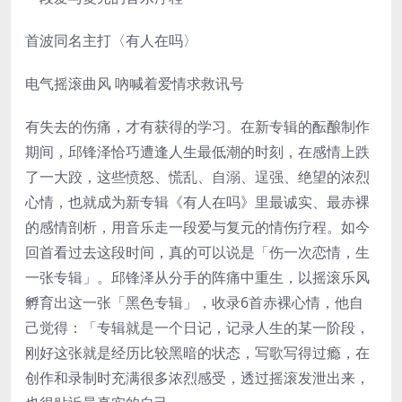
首波同名主打〈有人在吗〉
电气摇滚曲风 吶喊着爱情求救讯号
有失去的伤痛，才有获得的学习。在新专辑的酝酿制作
期间，邱锋泽恰巧遭逢人生最低潮的时刻，在感情上跌
了一大跤，这些愤怒、慌乱、自溺、逞强、绝望的浓烈
心情，也就成为新专辑《有人在吗》里最诚实、最赤裸
的感情剖析，用音乐走一段爱与复元的情伤疗程。如今
回首看过去这段时间，真的可以说是「伤一次恋情，生
一张专辑」。邱锋泽从分手的阵痛中重生，以摇滚乐风
孵育出这一张「黑色专辑」，收录6首赤裸心情，他自
己觉得：「专辑就是一个日记，记录人生的某一阶段，
刚好这张就是经历比较黑暗的状态，写歌写得过瘾，在
创作和录制时充满很多浓烈感受，透过摇滚发泄出来，