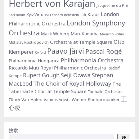
Herbert von Karajan
Jacqueline du Pré
London
Lili Kraus
Kyiv Virtuosi
Karl Bohm
Leonard Bernstein
London Symphony
Philharmonic Orchestra
Orchestra
Mack Wilberg
Mari Kodama
Maurizio Pollini
Otto
Orchestra at Temple Square
Mstislav Rostropovich
Paavo Järvi
Pascal Rogé
Klemperer
Oxford
Philharmonia Orchestra
Philharmonia Hungarica
Riccardo Muti
Royal Philharmonic Orchestra
Rudolf
Rupert Gough
Seiji Ozawa
Stephan
Kempe
The Choir of Royal Holloway
MacLeod
The
Tabernacle Choir at Temple Square
Tonhalle-Orchester
王
Van Halen
Wiener Philharmoniker
Zürich
Various Artists
心凌
搜索
搜