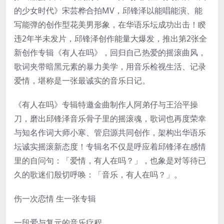
的少女时代》宋芸桦合拍MV，邱锋泽以能唱能演、能
写能弹的创作型花美男形象，在华语乐坛成功出击！睽
违2年半未发片，邱锋泽创作能量大爆发，推出第2张全
新创作专辑《有人在吗》，回归自己热爱的摇滚曲风，
歌词夹带暗黑元素的暴力美学，用音乐检视生活、记录
爱情，堪称是一张最诚实的音乐日记。
《有人在吗》专辑特邀金曲制作人阿弟仔与王治平操
刀，磨出邱锋泽音乐骨子里的摇滚魂，歌词也再度荣幸
与知名作词大师小寒、管启源共同创作，架构出华语乐
坛诚实摇滚新态度！专辑名不仅是呼应着邱锋泽在感情
里的自问句：「爱情，有人在吗？」，也象是对等待已
久的歌迷们殷切呼唤：「音乐，有人在吗？」。
伤一次恋情 生一张专辑
一段爱与复元的音乐疗程