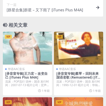
下一篇
[群星合集]群星 – 又下雨了 [iTunes Plus M4A]
相关文章
VIP
VIP
华语AAC音乐
华语AAC音乐
[录音室专辑]王力宏 – 改变自
[录音室专辑]蔡琴 – 回到未来
己 [iTunes Plus M4A]
国语老歌 (Remastered) [iTu
nes Plus M4A]
流派：POP流行 语种：国语 发行时
流派：POP流行 语种：国语 发行时
间：2007-07-13 唱片公司：宏声音
间：1990-12-01 唱片公司：华纳唱
乐...
片...
1 年前
1 年前
VIP
VIP