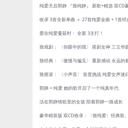
纯爱天后郭静 『致纯静』 新歌+精选 双CD
收录 3首全新单曲 ＋ 27首纯爱金曲 + 1首
爱在纯爱蔓延时： 全新 3主打！
致戏剧： 〈你眼中的我〉 搭剧女神 三立
致经典： 〈傲慢与偏见〉 重新感动 永远
致摇滚： 〈小声音〉 首度挑战 纯爱女声
郭静 = 纯爱 她的歌开启了一个纯真年代
活在郭静情歌里的女孩 陪着郭静一路成长
豪华精装版 双CD收录：〈致纯爱〉经典歌