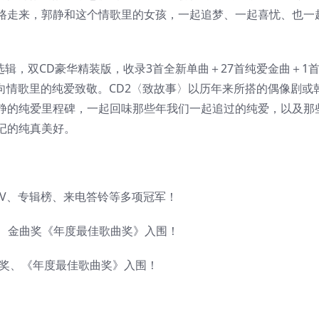
路走来，郭静和这个情歌里的女孩，一起追梦、一起喜忧、也一
选辑，双CD豪华精装版，收录3首全新单曲＋27首纯爱金曲＋1
向情歌里的纯爱致敬。CD2〈致故事〉以历年来所搭的偶像剧或
静的纯爱里程碑，一起回味那些年我们一起追过的纯爱，以及那
记的纯真美好。
TV、专辑榜、来电答铃等多项冠军！
2名、金曲奖《年度最佳歌曲奖》入围！
得奖、《年度最佳歌曲奖》入围！