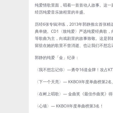
纯爱情歌里面，唱着一首首动人故事。这一
经历纯爱音乐旅程里的丰盛。
历经6张专辑淬练，2013年郭静推出首张精
典串烧。CD1〈致纯爱〉严选纯爱经典歌，
等歌曲为主，向戏剧里的故事致敬。这是郭
留驻在她的歌里不曾消逝、也让我们不想忘
郭静的纯爱「金」纪录：
〈我不想忘记你〉—勇夺16道金牌！攻占K
〈下一个天亮〉— KKBOX年度单曲榜第
〈在树上唱歌〉— 金曲奖《最佳作曲奖》
〈心墙〉— KKBOX年度单曲榜第3名！