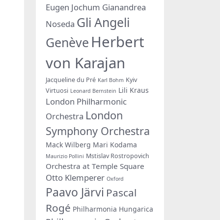
Eugen Jochum
Gianandrea
Gli Angeli
Noseda
Herbert
Genève
von Karajan
Jacqueline du Pré
Kyiv
Karl Bohm
Lili Kraus
Virtuosi
Leonard Bernstein
London Philharmonic
London
Orchestra
Symphony Orchestra
Mack Wilberg
Mari Kodama
Mstislav Rostropovich
Maurizio Pollini
Orchestra at Temple Square
Otto Klemperer
Oxford
Paavo Järvi
Pascal
Rogé
Philharmonia Hungarica