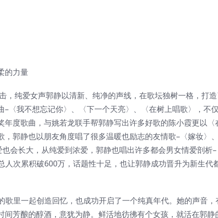
柔的力量
出击，纯爱女声郭静以清新、纯净的声线，在歌坛独树一格，打造
曲–〈我不想忘记你〉、〈下一个天亮〉、〈在树上唱歌〉，不
奖年度歌曲，与姚若龙联手帮郭静写出许多好歌的陈小霞更以〈
歌，郭静也以朋友角度唱了很多温暖也励志的友情歌–〈嫁妆〉
〉。纯爱也会长大，从纯爱到浓爱，郭静也唱出许多都会男女情爱剖析–
片总人次累积破600万，话题性十足，也让郭静成功晋升为新生代
她的歌里一起创造回忆，也成功开启了一个纯真年代。她的声音，
时间芳酿的醇酒，意犹为静。鲜活地彷彿有个女孩，就活在郭静