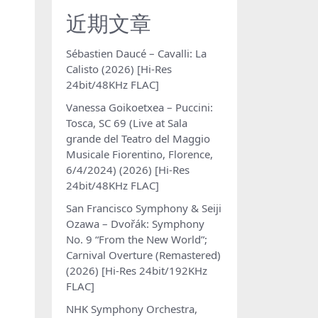
近期文章
Sébastien Daucé – Cavalli: La
Calisto (2026) [Hi-Res
24bit/48KHz FLAC]
Vanessa Goikoetxea – Puccini:
Tosca, SC 69 (Live at Sala
grande del Teatro del Maggio
Musicale Fiorentino, Florence,
6/4/2024) (2026) [Hi-Res
24bit/48KHz FLAC]
San Francisco Symphony & Seiji
Ozawa – Dvořák: Symphony
No. 9 “From the New World”;
Carnival Overture (Remastered)
(2026) [Hi-Res 24bit/192KHz
FLAC]
NHK Symphony Orchestra,