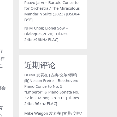
Paavo Järvi – Bartok: Concerto
for Orchestra / The Miraculous
Mandarin Suite (2023) [DSD64
DSF]
NFM Choir, Lionel Sow –
Dialogue (2026) [Hi-Res
24bit/96KHz FLAC]
了
仅在
近期评论
在
、
DOMI
发表在
[古典/交响/奏鸣
曲]Nelson Freire – Beethoven:
Piano Concerto No. 5
都会
"Emperor" & Piano Sonata No.
32 in C Minor, Op. 111 [Hi-Res
24bit 96khz FLAC]
有
Mike Waigon
发表在
[古典/交响/
的