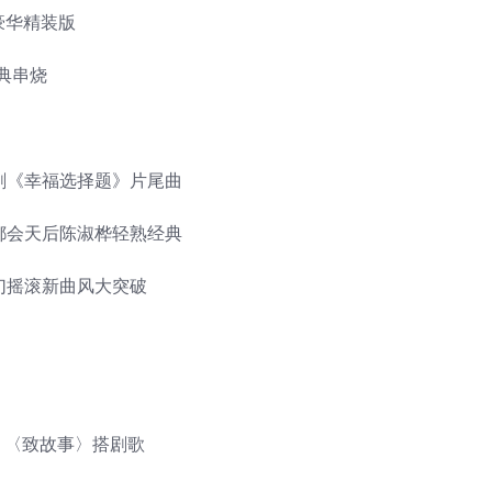
豪华精装版
经典串烧
华剧《幸福选择题》片尾曲
的都会天后陈淑桦轻熟经典
迷幻摇滚新曲风大突破
、〈致故事〉搭剧歌