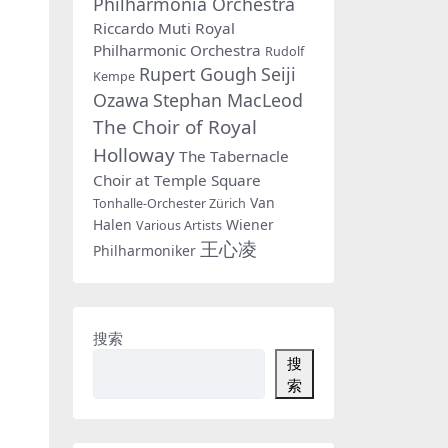
Philharmonia Orchestra
Riccardo Muti
Royal
Philharmonic Orchestra
Rudolf
Rupert Gough
Seiji
Kempe
Ozawa
Stephan MacLeod
The Choir of Royal
Holloway
The Tabernacle
Choir at Temple Square
Van
Tonhalle-Orchester Zürich
Halen
Wiener
Various Artists
王心凌
Philharmoniker
搜索
搜
索