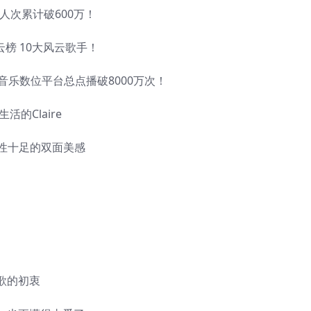
阅人次累计破600万！
风云榜 10大风云歌手！
音乐数位平台总点播破8000万次！
的Claire
突性十足的双面美感
歌的初衷