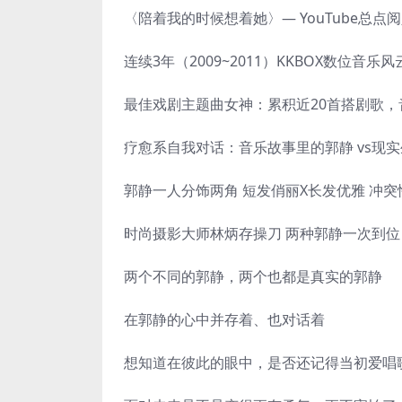
〈陪着我的时候想着她〉— YouTube总点
连续3年（2009~2011）KKBOX数位音乐
最佳戏剧主题曲女神：累积近20首搭剧歌，
疗愈系自我对话：音乐故事里的郭静 vs现实生活
郭静一人分饰两角 短发俏丽X长发优雅 冲
时尚摄影大师林炳存操刀 两种郭静一次到位
两个不同的郭静，两个也都是真实的郭静
在郭静的心中并存着、也对话着
想知道在彼此的眼中，是否还记得当初爱唱