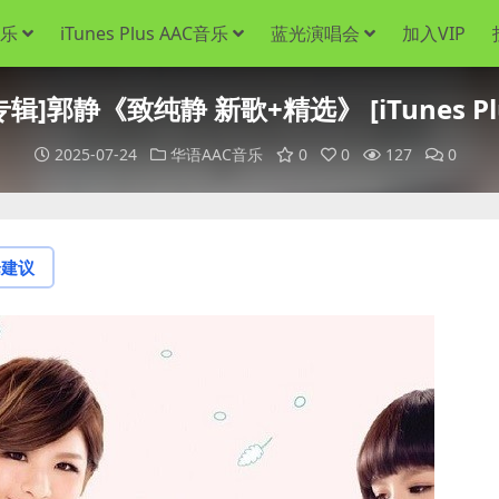
音乐
iTunes Plus AAC音乐
蓝光演唱会
加入VIP
辑]郭静《致纯静 新歌+精选》 [iTunes Plu
2025-07-24
华语AAC音乐
0
0
127
0
论建议