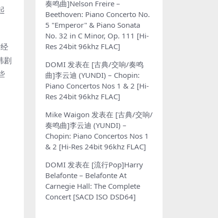
奏鸣曲]Nelson Freire –
起
Beethoven: Piano Concerto No.
5 "Emperor" & Piano Sonata
No. 32 in C Minor, Op. 111 [Hi-
Res 24bit 96khz FLAC]
首经
韩剧
DOMI
发表在
[古典/交响/奏鸣
些
曲]李云迪 (YUNDI) – Chopin:
Piano Concertos Nos 1 & 2 [Hi-
Res 24bit 96khz FLAC]
Mike Waigon
发表在
[古典/交响/
奏鸣曲]李云迪 (YUNDI) –
Chopin: Piano Concertos Nos 1
& 2 [Hi-Res 24bit 96khz FLAC]
DOMI
发表在
[流行Pop]Harry
Belafonte – Belafonte At
Carnegie Hall: The Complete
Concert [SACD ISO DSD64]