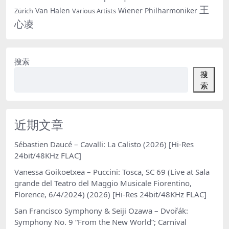
王
Van Halen
Wiener Philharmoniker
Zürich
Various Artists
心凌
搜索
搜
索
近期文章
Sébastien Daucé – Cavalli: La Calisto (2026) [Hi-Res
24bit/48KHz FLAC]
Vanessa Goikoetxea – Puccini: Tosca, SC 69 (Live at Sala
grande del Teatro del Maggio Musicale Fiorentino,
Florence, 6/4/2024) (2026) [Hi-Res 24bit/48KHz FLAC]
San Francisco Symphony & Seiji Ozawa – Dvořák:
Symphony No. 9 “From the New World”; Carnival