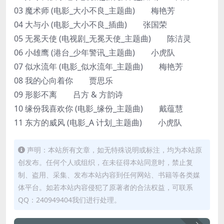
03 魔术师 (电影_大小不良_主题曲) 梅艳芳
04 大与小 (电影_大小不良_插曲) 张国荣
05 无冕天使 (电视剧_无冕天使_主题曲) 陈洁灵
06 小雄鹰 (港台_少年警讯_主题曲) 小虎队
07 似水流年 (电影_似水流年_主题曲) 梅艳芳
08 我的心向着你 贾思乐
09 形影不离 吕方 & 方韵诗
10 缘份我喜欢你 (电影_缘份_主题曲) 戴蕴慧
11 东方的威风 (电影_A 计划_主题曲) 小虎队
声明：本站所有文章，如无特殊说明或标注，均为本站原
创发布。任何个人或组织，在未征得本站同意时，禁止复
制、盗用、采集、发布本站内容到任何网站、书籍等各类媒
体平台。如若本站内容侵犯了原著者的合法权益，可联系
QQ：240949404我们进行处理。