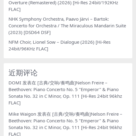
Overture (Remastered) (2026) [Hi-Res 24bit/192KHz
FLAC]
NHK Symphony Orchestra, Paavo Järvi – Bartok:
Concerto for Orchestra / The Miraculous Mandarin Suite
(2023) [DSD64 DSF]
NFM Choir, Lionel Sow – Dialogue (2026) [Hi-Res
24bit/96KHz FLAC]
近期评论
DOMI
发表在
[古典/交响/奏鸣曲]Nelson Freire –
Beethoven: Piano Concerto No. 5 "Emperor" & Piano
Sonata No. 32 in C Minor, Op. 111 [Hi-Res 24bit 96khz
FLAC]
Mike Waigon
发表在
[古典/交响/奏鸣曲]Nelson Freire –
Beethoven: Piano Concerto No. 5 "Emperor" & Piano
Sonata No. 32 in C Minor, Op. 111 [Hi-Res 24bit 96khz
FLAC]