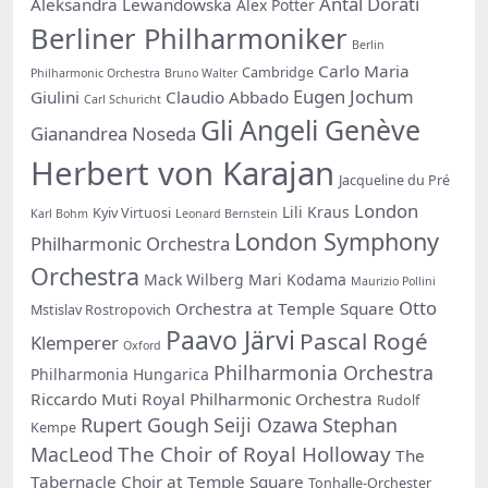
Antal Dorati
Aleksandra Lewandowska
Alex Potter
Berliner Philharmoniker
Berlin
Carlo Maria
Cambridge
Philharmonic Orchestra
Bruno Walter
Eugen Jochum
Giulini
Claudio Abbado
Carl Schuricht
Gli Angeli Genève
Gianandrea Noseda
Herbert von Karajan
Jacqueline du Pré
London
Lili Kraus
Kyiv Virtuosi
Karl Bohm
Leonard Bernstein
London Symphony
Philharmonic Orchestra
Orchestra
Mack Wilberg
Mari Kodama
Maurizio Pollini
Otto
Orchestra at Temple Square
Mstislav Rostropovich
Paavo Järvi
Pascal Rogé
Klemperer
Oxford
Philharmonia Orchestra
Philharmonia Hungarica
Riccardo Muti
Royal Philharmonic Orchestra
Rudolf
Rupert Gough
Seiji Ozawa
Stephan
Kempe
The Choir of Royal Holloway
MacLeod
The
Tabernacle Choir at Temple Square
Tonhalle-Orchester