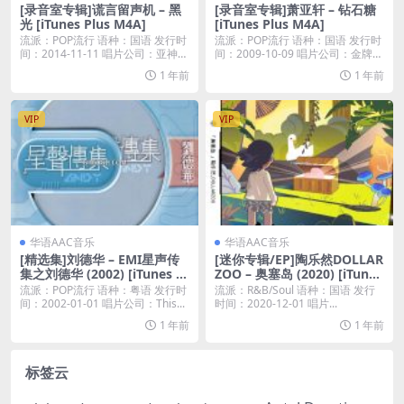
[录音室专辑]谎言留声机 – 黑
[录音室专辑]萧亚轩 – 钻石糖
光 [iTunes Plus M4A]
[iTunes Plus M4A]
流派：POP流行 语种：国语 发行时
流派：POP流行 语种：国语 发行时
间：2014-11-11 唱片公司：亚神音
间：2009-10-09 唱片公司：金牌大
乐...
风...
1 年前
1 年前
VIP
VIP
华语AAC音乐
华语AAC音乐
[精选集]刘德华 – EMI星声传
[迷你专辑/EP]陶乐然DOLLAR
集之刘德华 (2002) [iTunes Pl
ZOO – 奥塞岛 (2020) [iTunes
us M4A]
Plus M4A] 自购
流派：POP流行 语种：粤语 发行时
流派：R&B/Soul 语种：国语 发行
间：2002-01-01 唱片公司：This...
时间：2020-12-01 唱片...
1 年前
1 年前
标签云