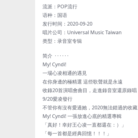
流派：POP流行
语种：国语
发行时间：2020-09-20
唱片公司：Universal Music Taiwan
类型：录音室专辑
简介 · · · · · ·
My! Cyndi!
一場心凌相通的遇見
在你身邊的極精選 這些歌聲就是永遠
收錄20首演唱會曲目，走進錄音室還原錄
9/20愛凌發行
不管你有沒有愛過她，2020無法錯過的收藏
My! Cyndi! 一張放進心底的精選專輯
「真好！幸好王心凌一直都還在：）」
「每一首都是經典回憶！！！」