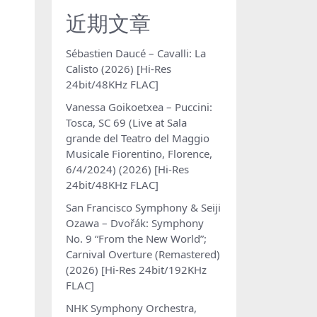
近期文章
Sébastien Daucé – Cavalli: La
Calisto (2026) [Hi-Res
24bit/48KHz FLAC]
Vanessa Goikoetxea – Puccini:
Tosca, SC 69 (Live at Sala
grande del Teatro del Maggio
Musicale Fiorentino, Florence,
6/4/2024) (2026) [Hi-Res
24bit/48KHz FLAC]
San Francisco Symphony & Seiji
Ozawa – Dvořák: Symphony
No. 9 “From the New World”;
Carnival Overture (Remastered)
(2026) [Hi-Res 24bit/192KHz
FLAC]
NHK Symphony Orchestra,