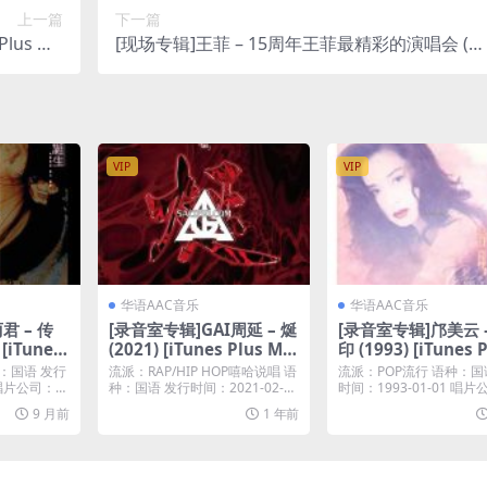
上一篇
下一篇
lus M4
[现场专辑]王菲 – 15周年王菲最精彩的演唱会 (1
A]
95) [iTunes Plus M4A]
VIP
VIP
华语AAC音乐
华语AAC音乐
君 – 传
[录音室专辑]GAI周延 – 烻
[录音室专辑]邝美云 
[iTunes
(2021) [iTunes Plus M4
印 (1993) [iTunes 
A]
AC M4A]
：国语 发行
流派：RAP/HIP HOP嘻哈说唱 语
流派：POP流行 语种：国
 唱片公司：U
种：国语 发行时间：2021-02-0
时间：1993-01-01 唱
5...
牌大风...
9 月前
1 年前