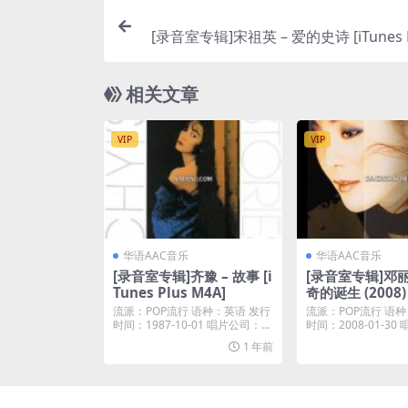
[录音室专辑]宋祖英 – 爱的史诗 [iTunes P
相关文章
VIP
VIP
华语AAC音乐
华语AAC音乐
[录音室专辑]齐豫 – 故事 [i
[录音室专辑]邓丽
Tunes Plus M4A]
奇的诞生 (2008) 
Plus M4A]
流派：POP流行 语种：英语 发行
流派：POP流行 语种
时间：1987-10-01 唱片公司：滚
时间：2008-01-30
石唱片...
niv...
1 年前