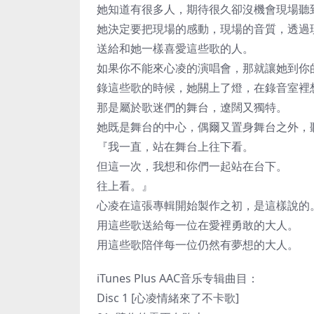
她知道有很多人，期待很久卻沒機會現場聽
她決定要把現場的感動，現場的音質，透過
送給和她一樣喜愛這些歌的人。
如果你不能來心凌的演唱會，那就讓她到你
錄這些歌的時候，她關上了燈，在錄音室裡
那是屬於歌迷們的舞台，遼闊又獨特。
她既是舞台的中心，偶爾又置身舞台之外，
『我一直，站在舞台上往下看。
但這一次，我想和你們一起站在台下。
往上看。』
心凌在這張專輯開始製作之初，是這樣說的
用這些歌送給每一位在愛裡勇敢的大人。
用這些歌陪伴每一位仍然有夢想的大人。
iTunes Plus AAC音乐专辑曲目：
Disc 1 [心凌情緒來了不卡歌]