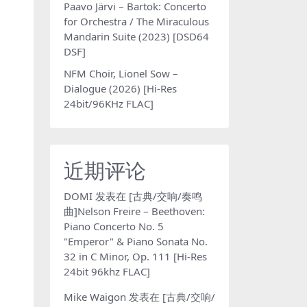
Paavo Järvi – Bartok: Concerto
for Orchestra / The Miraculous
Mandarin Suite (2023) [DSD64
DSF]
NFM Choir, Lionel Sow –
Dialogue (2026) [Hi-Res
24bit/96KHz FLAC]
近期评论
DOMI
发表在
[古典/交响/奏鸣
曲]Nelson Freire – Beethoven:
Piano Concerto No. 5
"Emperor" & Piano Sonata No.
32 in C Minor, Op. 111 [Hi-Res
24bit 96khz FLAC]
Mike Waigon
发表在
[古典/交响/