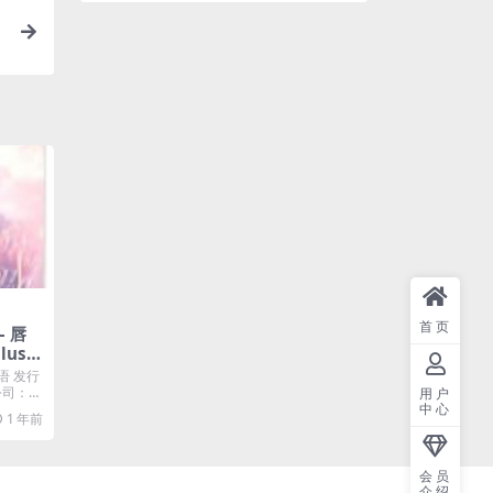
9
首页
– 唇
Plus A
语 发行
片公司：金
用户
中心
1 年前
会员
介绍