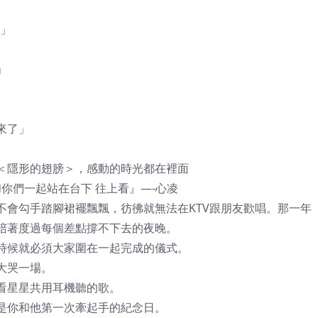
月」
」
」
來了」
＜隱形的翅膀＞，感動的時光都在裡面
和你們一起站在台下 往上看』—-心凌
不會勾手踏腳裙襬飄飄，彷彿就無法在KTV跟朋友歡唱。那一年
陪著度過每個差點撐不下去的夜晚。
時候就必須大家圍在一起完成的儀式。
大哭一場。
看星星共用耳機聽的歌。
是你和他第一次牽起手的紀念日。