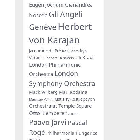
Eugen Jochum
Gianandrea
Gli Angeli
Noseda
Herbert
Genève
von Karajan
Jacqueline du Pré
Kyiv
Karl Bohm
Lili Kraus
Virtuosi
Leonard Bernstein
London Philharmonic
London
Orchestra
Symphony Orchestra
Mack Wilberg
Mari Kodama
Mstislav Rostropovich
Maurizio Pollini
Orchestra at Temple Square
Otto Klemperer
Oxford
Paavo Järvi
Pascal
Rogé
Philharmonia Hungarica