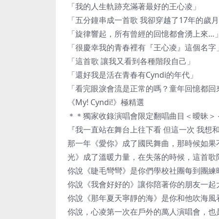
「我的人生軌跡充滿著最好的王心凌」
「五分鐘串成一首歌 我卻穿越了17年的歲
「旋律響起，所有曾經的回憶都會湧上來…
「很慶幸我的青春裡有『王心凌』這個名字
「這首歌 讓我又看到各種階段自己」
「還好我是活在青春有Cyndi的年代」
「看完眼淚會流是正常的嗎？童年回憶都回
《My! Cyndi!》極精選
＊＊獨家收錄演唱會限定翻唱曲目＜曖昧＞
『我一直站在舞台上往下看 但這一次 我想
那一年《愛你》成了國民舞曲，那時候如果
光》成了溫暖力量，在失落的時候，這首歌
你說《睫毛彎彎》是你們學校社團每到團練
你說《我會好好的》讓你陪著你的朋友一起
你說《那年夏天寧靜的海》是你和他吹海風
你說，心凌第一次在戶外的萬人演唱會，也