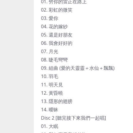
01. 劈你的雷正在路上
02. 彩虹的微笑
03. 愛你
04. 花的嫁紗
05. 還是好朋友
06. 我會好好的
07. 月光
08. 睫毛彎彎
09. 組曲 (愛的天靈靈＋水仙＋飄飄)
10. 羽毛
11. 明天見
12. 黃昏曉
13. 隱形的翅膀
14. 曖昧
Disc 2 [聽完接下來我們一起唱]
01. 大眠