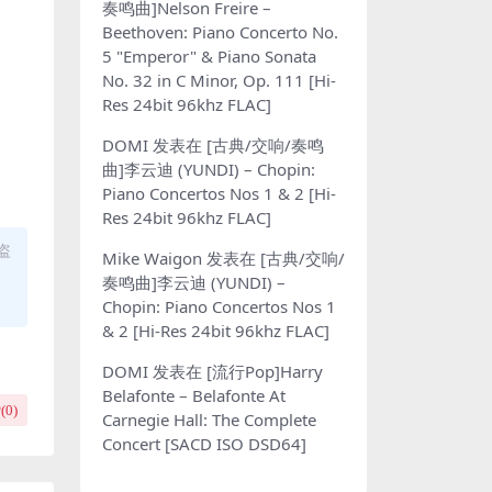
奏鸣曲]Nelson Freire –
Beethoven: Piano Concerto No.
5 "Emperor" & Piano Sonata
No. 32 in C Minor, Op. 111 [Hi-
Res 24bit 96khz FLAC]
DOMI
发表在
[古典/交响/奏鸣
曲]李云迪 (YUNDI) – Chopin:
Piano Concertos Nos 1 & 2 [Hi-
Res 24bit 96khz FLAC]
盗
Mike Waigon
发表在
[古典/交响/
奏鸣曲]李云迪 (YUNDI) –
Chopin: Piano Concertos Nos 1
& 2 [Hi-Res 24bit 96khz FLAC]
DOMI
发表在
[流行Pop]Harry
Belafonte – Belafonte At
(
0
)
Carnegie Hall: The Complete
Concert [SACD ISO DSD64]