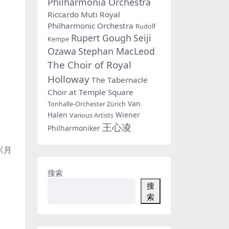
Philharmonia Orchestra
Riccardo Muti
Royal
Philharmonic Orchestra
Rudolf
Rupert Gough
Seiji
Kempe
Ozawa
Stephan MacLeod
The Choir of Royal
Holloway
The Tabernacle
Choir at Temple Square
Van
Tonhalle-Orchester Zürich
Halen
Wiener
Various Artists
王心凌
Philharmoniker
《月
搜索
搜
索