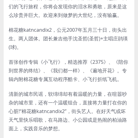
们的飞行旅程，你将会发现你的泪水和勇敢，原来是这
么珍贵并巨大。欢迎来到做梦的大世纪，没有输赢。
棉花糖katncandix2，公元2007年五月三十日，街头出
生。两人团体。团长兼吉他手沈圣哲(圣哲)+主唱庄鹃瑛
(球)。
首张创作专辑《小飞行》，精选推荐《2375》、《陪你
到世界的终结》、《我们都一样》、《遍地开花》。专
辑内附棉花糖专属互动程序酷卡、小飞行折纸飞机。
清新的城市民谣，软绵绵却有着温暖的力量，在喧嚣吵
杂的城市里，还有一个温暖组合，直接将力量打在你的
心脏!“棉花糖katncandix2”，街头艺人。在好天气或坏
天气里快乐唱歌，在马路边、小公园或是热闹的柏油路
面上，实践音乐的梦想。