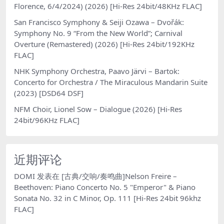
Florence, 6/4/2024) (2026) [Hi-Res 24bit/48KHz FLAC]
San Francisco Symphony & Seiji Ozawa – Dvořák:
Symphony No. 9 “From the New World”; Carnival
Overture (Remastered) (2026) [Hi-Res 24bit/192KHz
FLAC]
NHK Symphony Orchestra, Paavo Järvi – Bartok:
Concerto for Orchestra / The Miraculous Mandarin Suite
(2023) [DSD64 DSF]
NFM Choir, Lionel Sow – Dialogue (2026) [Hi-Res
24bit/96KHz FLAC]
近期评论
DOMI
发表在
[古典/交响/奏鸣曲]Nelson Freire –
Beethoven: Piano Concerto No. 5 "Emperor" & Piano
Sonata No. 32 in C Minor, Op. 111 [Hi-Res 24bit 96khz
FLAC]