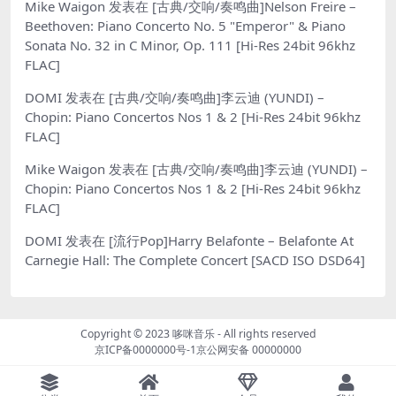
Mike Waigon
发表在
[古典/交响/奏鸣曲]Nelson Freire –
Beethoven: Piano Concerto No. 5 "Emperor" & Piano
Sonata No. 32 in C Minor, Op. 111 [Hi-Res 24bit 96khz
FLAC]
DOMI
发表在
[古典/交响/奏鸣曲]李云迪 (YUNDI) –
Chopin: Piano Concertos Nos 1 & 2 [Hi-Res 24bit 96khz
FLAC]
Mike Waigon
发表在
[古典/交响/奏鸣曲]李云迪 (YUNDI) –
Chopin: Piano Concertos Nos 1 & 2 [Hi-Res 24bit 96khz
FLAC]
DOMI
发表在
[流行Pop]Harry Belafonte – Belafonte At
Carnegie Hall: The Complete Concert [SACD ISO DSD64]
Copyright © 2023
哆咪音乐
- All rights reserved
京ICP备0000000号-1
京公网安备 00000000