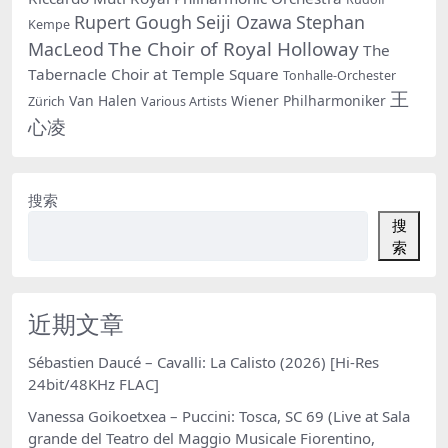
Rupert Gough
Seiji Ozawa
Stephan
Kempe
The Choir of Royal Holloway
MacLeod
The
Tabernacle Choir at Temple Square
Tonhalle-Orchester
王
Van Halen
Wiener Philharmoniker
Zürich
Various Artists
心凌
搜索
搜
索
近期文章
Sébastien Daucé – Cavalli: La Calisto (2026) [Hi-Res
24bit/48KHz FLAC]
Vanessa Goikoetxea – Puccini: Tosca, SC 69 (Live at Sala
grande del Teatro del Maggio Musicale Fiorentino,