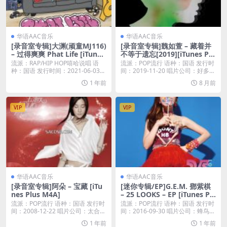
华语AAC音乐
华语AAC音乐
[录音室专辑]大渊(顽童MJ116)
[录音室专辑]魏如萱 – 藏着并
– 过得爽爽 Phat Life [iTunes
不等于遗忘[2019][iTunes Plu
Plus M4A]
s AAC]
流派：RAP/HIP HOP嘻哈说唱 语
流派：POP流行 语种：国语 发行时
种：国语 发行时间：2021-06-03...
间：2019-11-20 唱片公司：好多音
乐...
1 年前
8 月前
VIP
VIP
华语AAC音乐
华语AAC音乐
[录音室专辑]阿朵 – 宝藏 [iTu
[迷你专辑/EP]G.E.M. 鄧紫棋
nes Plus M4A]
– 25 LOOKS – EP [iTunes Pl
us M4A]
流派：POP流行 语种：国语 发行时
流派：POP流行 语种：国语 发行时
间：2008-12-22 唱片公司：太合麦
间：2016-09-30 唱片公司：蜂鸟音
田...
乐...
1 年前
1 年前