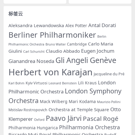
标签云
Antal Dorati
Aleksandra Lewandowska
Alex Potter
Berliner Philharmoniker
Berlin
Carlo Maria
Cambridge
Philharmonic Orchestra
Bruno Walter
Eugen Jochum
Giulini
Claudio Abbado
Carl Schuricht
Gli Angeli Genève
Gianandrea Noseda
Herbert von Karajan
Jacqueline du Pré
London
Lili Kraus
Kyiv Virtuosi
Karl Bohm
Leonard Bernstein
London Symphony
Philharmonic Orchestra
Orchestra
Mack Wilberg
Mari Kodama
Maurizio Pollini
Otto
Orchestra at Temple Square
Mstislav Rostropovich
Paavo Järvi
Pascal Rogé
Klemperer
Oxford
Philharmonia Orchestra
Philharmonia Hungarica
Riccardo Muti
Royal Philharmonic Orchestra
Rudolf