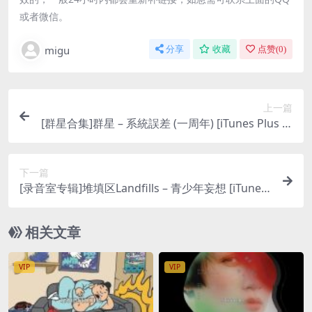
或者微信。
migu
分享
收藏
点赞(
0
)
上一篇
[群星合集]群星 – 系統誤差 (一周年) [iTunes Plus M
4A]
下一篇
[录音室专辑]堆填区Landfills – 青少年妄想 [iTunes
Plus M4A]
相关文章
VIP
VIP