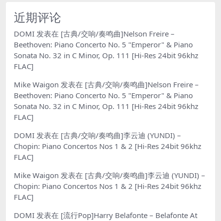
近期评论
DOMI
发表在
[古典/交响/奏鸣曲]Nelson Freire –
Beethoven: Piano Concerto No. 5 "Emperor" & Piano
Sonata No. 32 in C Minor, Op. 111 [Hi-Res 24bit 96khz
FLAC]
Mike Waigon
发表在
[古典/交响/奏鸣曲]Nelson Freire –
Beethoven: Piano Concerto No. 5 "Emperor" & Piano
Sonata No. 32 in C Minor, Op. 111 [Hi-Res 24bit 96khz
FLAC]
DOMI
发表在
[古典/交响/奏鸣曲]李云迪 (YUNDI) –
Chopin: Piano Concertos Nos 1 & 2 [Hi-Res 24bit 96khz
FLAC]
Mike Waigon
发表在
[古典/交响/奏鸣曲]李云迪 (YUNDI) –
Chopin: Piano Concertos Nos 1 & 2 [Hi-Res 24bit 96khz
FLAC]
DOMI
发表在
[流行Pop]Harry Belafonte – Belafonte At