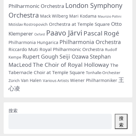
London Symphony
Philharmonic Orchestra
Orchestra
Mack Wilberg
Mari Kodama
Maurizio Pollini
Otto
Orchestra at Temple Square
Mstislav Rostropovich
Paavo Järvi
Pascal Rogé
Klemperer
Oxford
Philharmonia Orchestra
Philharmonia Hungarica
Riccardo Muti
Royal Philharmonic Orchestra
Rudolf
Rupert Gough
Seiji Ozawa
Stephan
Kempe
The Choir of Royal Holloway
MacLeod
The
Tabernacle Choir at Temple Square
Tonhalle-Orchester
王
Van Halen
Wiener Philharmoniker
Zürich
Various Artists
心凌
搜索
搜
索