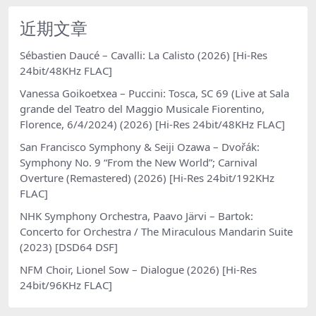
近期文章
Sébastien Daucé – Cavalli: La Calisto (2026) [Hi-Res
24bit/48KHz FLAC]
Vanessa Goikoetxea – Puccini: Tosca, SC 69 (Live at Sala
grande del Teatro del Maggio Musicale Fiorentino,
Florence, 6/4/2024) (2026) [Hi-Res 24bit/48KHz FLAC]
San Francisco Symphony & Seiji Ozawa – Dvořák:
Symphony No. 9 “From the New World”; Carnival
Overture (Remastered) (2026) [Hi-Res 24bit/192KHz
FLAC]
NHK Symphony Orchestra, Paavo Järvi – Bartok:
Concerto for Orchestra / The Miraculous Mandarin Suite
(2023) [DSD64 DSF]
NFM Choir, Lionel Sow – Dialogue (2026) [Hi-Res
24bit/96KHz FLAC]