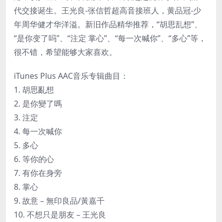
代交接诞生。王光良-张信哲超高音接班人，黄品冠-少
年周华健才华洋溢。新旧作品精华推荐，“胡思乱想”、
“是你变了吗”、“注定 掌心”、“每一次喊你”、“多心”等，
很不错，希望能够大家喜欢。
iTunes Plus AAC音乐专辑曲目：
1. 胡思亂想
2. 是你變了嗎
3. 注定
4. 每一次喊你
5. 多心
6. 等你的心
7. 有你在身旁
8. 掌心
9. 故意 – 無印良品/黃嘉千
10. 不想只是朋友 – 王光良