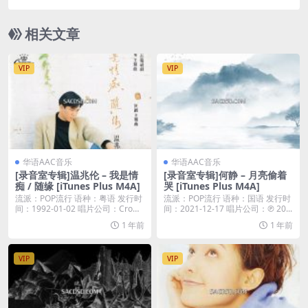
lus M4A]
相关文章
VIP
VIP
华语AAC音乐
华语AAC音乐
[录音室专辑]温兆伦 – 我是情
[录音室专辑]何静 – 月亮偷着
痴 / 随缘 [iTunes Plus M4A]
哭 [iTunes Plus M4A]
流派：POP流行 语种：粤语 发行时
流派：POP流行 语种：国语 发行时
间：1992-01-02 唱片公司：Cro
间：2021-12-17 唱片公司：℗ 20...
w...
1 年前
1 年前
VIP
VIP