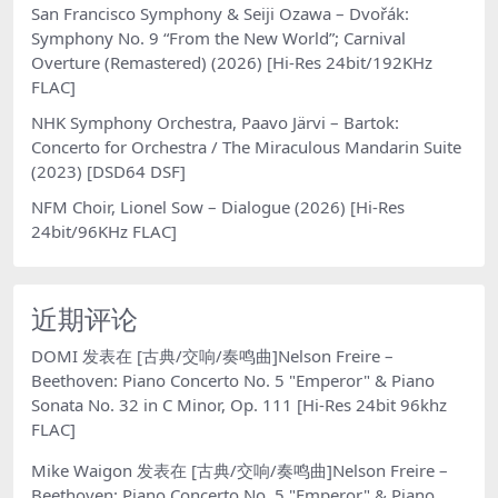
San Francisco Symphony & Seiji Ozawa – Dvořák:
Symphony No. 9 “From the New World”; Carnival
Overture (Remastered) (2026) [Hi-Res 24bit/192KHz
FLAC]
NHK Symphony Orchestra, Paavo Järvi – Bartok:
Concerto for Orchestra / The Miraculous Mandarin Suite
(2023) [DSD64 DSF]
NFM Choir, Lionel Sow – Dialogue (2026) [Hi-Res
24bit/96KHz FLAC]
近期评论
DOMI
发表在
[古典/交响/奏鸣曲]Nelson Freire –
Beethoven: Piano Concerto No. 5 "Emperor" & Piano
Sonata No. 32 in C Minor, Op. 111 [Hi-Res 24bit 96khz
FLAC]
Mike Waigon
发表在
[古典/交响/奏鸣曲]Nelson Freire –
Beethoven: Piano Concerto No. 5 "Emperor" & Piano