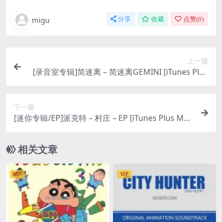
migu
分享
收藏
点赞(
0
)
上一篇
[录音室专辑]简迷离 – 简迷离GEMINI [iTunes Plus
M4A]
下一篇
[迷你专辑/EP]派克特 – 村庄 – EP [iTunes Plus M4
A]
相关文章
VIP
VIP