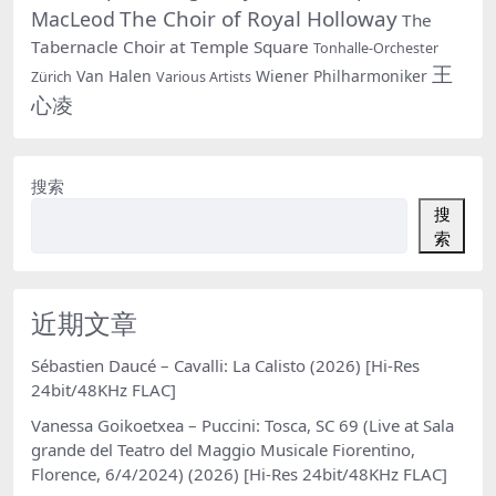
The Choir of Royal Holloway
MacLeod
The
Tabernacle Choir at Temple Square
Tonhalle-Orchester
王
Van Halen
Wiener Philharmoniker
Zürich
Various Artists
心凌
搜索
搜
索
近期文章
Sébastien Daucé – Cavalli: La Calisto (2026) [Hi-Res
24bit/48KHz FLAC]
Vanessa Goikoetxea – Puccini: Tosca, SC 69 (Live at Sala
grande del Teatro del Maggio Musicale Fiorentino,
Florence, 6/4/2024) (2026) [Hi-Res 24bit/48KHz FLAC]