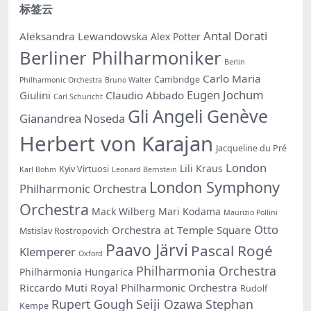
标签云
Antal Dorati
Aleksandra Lewandowska
Alex Potter
Berliner Philharmoniker
Berlin
Carlo Maria
Cambridge
Philharmonic Orchestra
Bruno Walter
Eugen Jochum
Giulini
Claudio Abbado
Carl Schuricht
Gli Angeli Genève
Gianandrea Noseda
Herbert von Karajan
Jacqueline du Pré
London
Lili Kraus
Kyiv Virtuosi
Karl Bohm
Leonard Bernstein
London Symphony
Philharmonic Orchestra
Orchestra
Mack Wilberg
Mari Kodama
Maurizio Pollini
Otto
Orchestra at Temple Square
Mstislav Rostropovich
Paavo Järvi
Pascal Rogé
Klemperer
Oxford
Philharmonia Orchestra
Philharmonia Hungarica
Riccardo Muti
Royal Philharmonic Orchestra
Rudolf
Rupert Gough
Seiji Ozawa
Stephan
Kempe