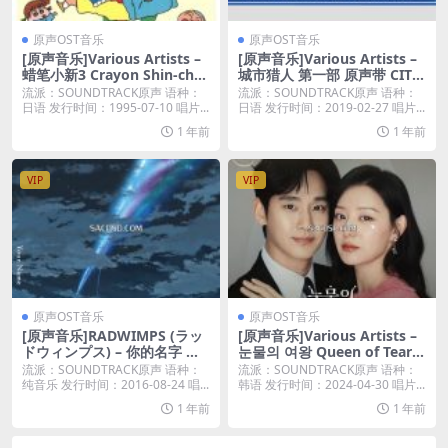
原声OST音乐
原声OST音乐
[原声音乐]Various Artists –
[原声音乐]Various Artists –
蜡笔小新3 Crayon Shin-cha
城市猎人 第一部 原声带 CITY
n 3 (1995) [iTunes Plus M4
HUNTER (Original Animati
流派：SOUNDTRACK原声 语种：
流派：SOUNDTRACK原声 语种：
A]
on Soundtrack) (2019) [iTu
日语 发行时间：1995-07-10 唱片...
日语 发行时间：2019-02-27 唱片...
nes Plus M4A]
1 年前
1 年前
VIP
VIP
原声OST音乐
原声OST音乐
[原声音乐]RADWIMPS (ラッ
[原声音乐]Various Artists –
ドウィンプス) – 你的名字 动
눈물의 여왕 Queen of Tears
画电影原声带 Your Name. [i
(Original Television Soundt
流派：SOUNDTRACK原声 语种：
流派：SOUNDTRACK原声 语种：
Tunes Plus M4A]
rack) Special (2024) [iTunes
纯音乐 发行时间：2016-08-24 唱...
韩语 发行时间：2024-04-30 唱片...
Plus M4A]
1 年前
1 年前