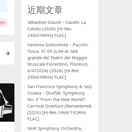
近期文章
Sébastien Daucé – Cavalli: La
(
0
)
Calisto (2026) [Hi-Res
24bit/48KHz FLAC]
Vanessa Goikoetxea – Puccini:
Tosca, SC 69 (Live at Sala
grande del Teatro del Maggio
Musicale Fiorentino, Florence,
6/4/2024) (2026) [Hi-Res
24bit/48KHz FLAC]
San Francisco Symphony & Seiji
Ozawa – Dvořák: Symphony
No. 9 “From the New World”;
Carnival Overture (Remastered)
(2026) [Hi-Res 24bit/192KHz
FLAC]
NHK Symphony Orchestra,