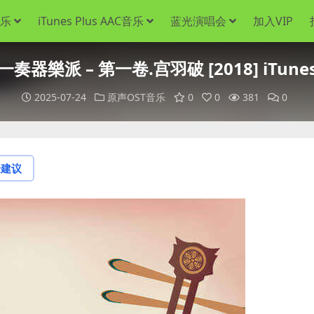
音乐
iTunes Plus AAC音乐
蓝光演唱会
加入VIP
奏器樂派 – 第一卷.宫羽破 [2018] iTunes 
2025-07-24
原声OST音乐
0
0
381
0
论建议