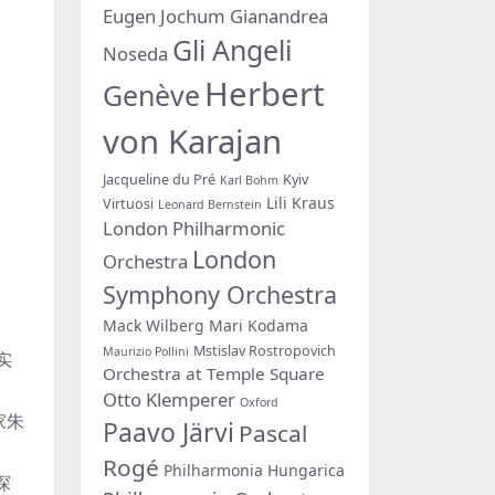
Eugen Jochum
Gianandrea
Gli Angeli
Noseda
Herbert
Genève
von Karajan
Jacqueline du Pré
Kyiv
Karl Bohm
Lili Kraus
Virtuosi
Leonard Bernstein
London Philharmonic
London
Orchestra
Symphony Orchestra
Mack Wilberg
Mari Kodama
Mstislav Rostropovich
Maurizio Pollini
实
Orchestra at Temple Square
Otto Klemperer
Oxford
家朱
Paavo Järvi
Pascal
Rogé
Philharmonia Hungarica
探