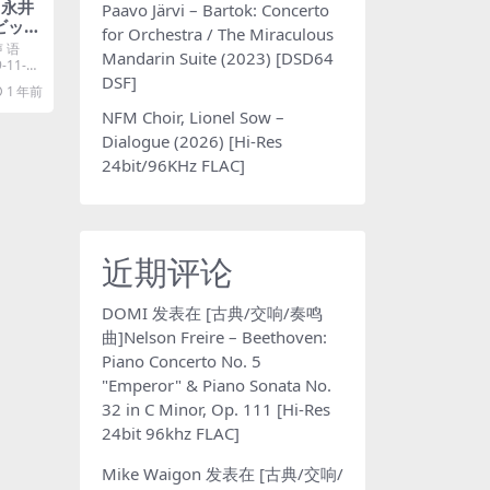
 永井
Paavo Järvi – Bartok: Concerto
 ビッグ
for Orchestra / The Miraculous
ウンド
声 语
Mandarin Suite (2023) [DSD64
s AAC
11-20
DSF]
1 年前
NFM Choir, Lionel Sow –
Dialogue (2026) [Hi-Res
24bit/96KHz FLAC]
近期评论
DOMI
发表在
[古典/交响/奏鸣
曲]Nelson Freire – Beethoven:
Piano Concerto No. 5
"Emperor" & Piano Sonata No.
32 in C Minor, Op. 111 [Hi-Res
24bit 96khz FLAC]
Mike Waigon
发表在
[古典/交响/