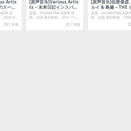
s Artis
[原声音乐]Various Artis
[原声音乐]佐桥俊彦,
ンのスーパ
ts – 未来日記インスパイ
ルイ & 島健 – THE
nes Pl
アードアルバム Vol.1 ~因
オー オリジナルサ
K原声 语
流派：SOUNDTRACK原声 语
流派：SOUNDTRACK原
果律ノイズ~ [iTunes Plu
スコア [iTunes Plu
022-08-
种：日语 发行时间：2011-11-23
种：日语 发行时间：1999-
唱片...
唱片...
s M4A]
M4A]
1 年前
1 年前