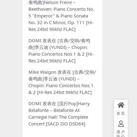
奏鸣曲]Nelson Freire –
Beethoven: Piano Concerto No.
5 "Emperor" & Piano Sonata
No. 32 in C Minor, Op. 111 [Hi-
Res 24bit 96khz FLAC]
DOMI
发表在
[古典/交响/奏鸣
曲]李云迪 (YUNDI) – Chopin:
Piano Concertos Nos 1 & 2 [Hi-
Res 24bit 96khz FLAC]
Mike Waigon
发表在
[古典/交响/
奏鸣曲]李云迪 (YUNDI) –
Chopin: Piano Concertos Nos 1
& 2 [Hi-Res 24bit 96khz FLAC]
DOMI
发表在
[流行Pop]Harry
Belafonte – Belafonte At
首页
Carnegie Hall: The Complete
Concert [SACD ISO DSD64]
用户
中心