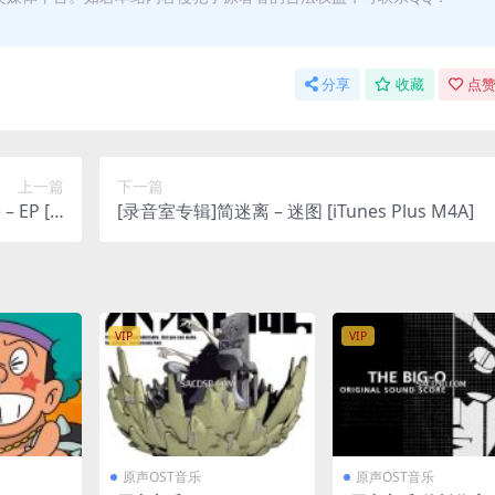
分享
收藏
点赞
上一篇
下一篇
EP [iT
[录音室专辑]简迷离 – 迷图 [iTunes Plus M4A]
us M4A]
VIP
VIP
原声OST音乐
原声OST音乐