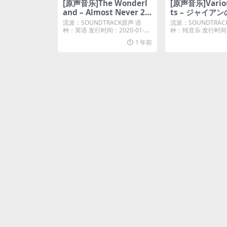
[原声音乐]The Wonderl
[原声音乐]Variou
and – Almost Never 2
ts – ジャイア
(Music from “Almost N
ーリサイタル [iTu
流派：SOUNDTRACK原声 语
流派：SOUNDTRAC
ever” Season 2) [feat.
us M4A]
种：英语 发行时间：2020-01-03
种：纯音乐 发行时间：2
唱片...
24 唱...
Girls Here First] [iTune
1 年前
s Plus M4A]