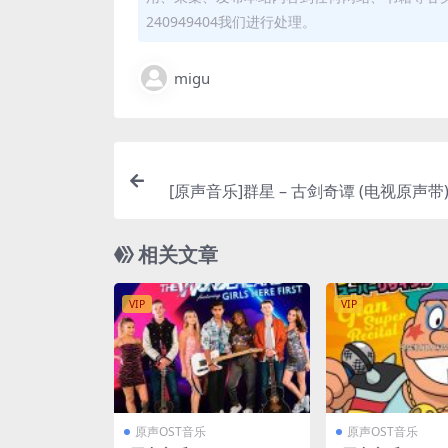
240949404我们进行处理。
migu
[原声音乐]群星 – 古剑奇谭 (电视原声带) – 
unes Pl
相关文章
VIP
VIP
原声OST音乐
原声OST音乐