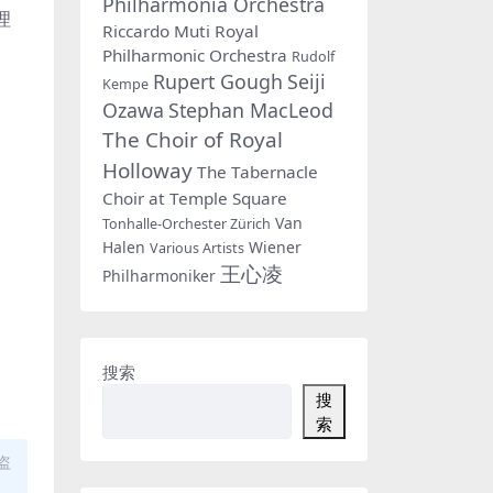
Philharmonia Orchestra
理
Riccardo Muti
Royal
Philharmonic Orchestra
Rudolf
Rupert Gough
Seiji
Kempe
Ozawa
Stephan MacLeod
The Choir of Royal
Holloway
The Tabernacle
Choir at Temple Square
Van
Tonhalle-Orchester Zürich
Halen
Wiener
Various Artists
王心凌
Philharmoniker
搜索
搜
索
盗