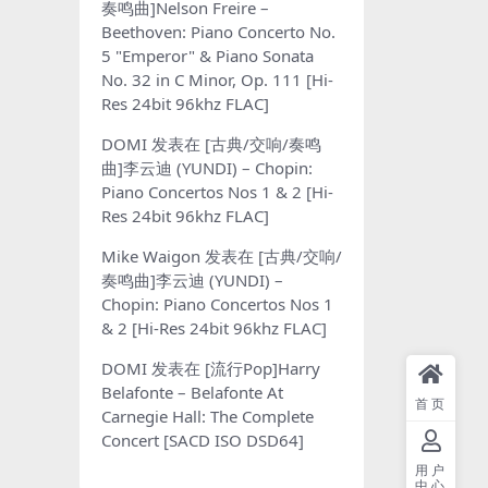
奏鸣曲]Nelson Freire –
Beethoven: Piano Concerto No.
5 "Emperor" & Piano Sonata
No. 32 in C Minor, Op. 111 [Hi-
Res 24bit 96khz FLAC]
DOMI
发表在
[古典/交响/奏鸣
曲]李云迪 (YUNDI) – Chopin:
Piano Concertos Nos 1 & 2 [Hi-
Res 24bit 96khz FLAC]
Mike Waigon
发表在
[古典/交响/
奏鸣曲]李云迪 (YUNDI) –
Chopin: Piano Concertos Nos 1
& 2 [Hi-Res 24bit 96khz FLAC]
DOMI
发表在
[流行Pop]Harry
Belafonte – Belafonte At
首页
Carnegie Hall: The Complete
Concert [SACD ISO DSD64]
用户
中心