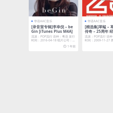
华语AAC音乐
华语AAC音乐
[录音室专辑]李幸倪 – be
[精选集]草蜢 –
Gin [iTunes Plus M4A]
传奇 – 25周年
[iTunes Plus M
流派：POP流行 语种：粤语 发行
流派：POP流行 语种
时间：2016-04-18 唱片公司：环
时间：2009-11-2
球唱片...
专辑 ...
1 年前