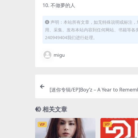
10. 不做夢的人
声明：本站所有文章，如无特殊说明或标注，
用、采集、发布本站内容到任何网站、书籍等各
240949404我们进行处理。
migu
[迷你专辑/EP]Boy’z – A Year to Rememb
[iTunes P
相关文章
VIP
VIP