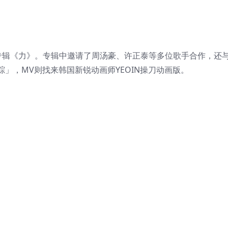
专辑《力》。专辑中邀请了周汤豪、许正泰等多位歌手合作，还
」，MV则找来韩国新锐动画师YEOIN操刀动画版。