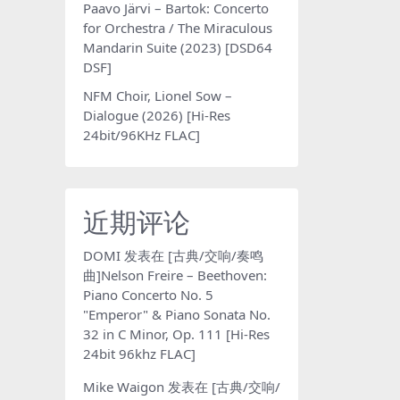
Paavo Järvi – Bartok: Concerto
for Orchestra / The Miraculous
Mandarin Suite (2023) [DSD64
DSF]
NFM Choir, Lionel Sow –
Dialogue (2026) [Hi-Res
24bit/96KHz FLAC]
近期评论
DOMI
发表在
[古典/交响/奏鸣
曲]Nelson Freire – Beethoven:
Piano Concerto No. 5
"Emperor" & Piano Sonata No.
32 in C Minor, Op. 111 [Hi-Res
24bit 96khz FLAC]
Mike Waigon
发表在
[古典/交响/