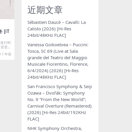
近期文章
Sébastien Daucé – Cavalli: La
Calisto (2026) [Hi-Res
 [iT
24bit/48KHz FLAC]
 发行时
Vanessa Goikoetxea – Puccini:
：录音室专
Tosca, SC 69 (Live at Sala
1 年前
grande del Teatro del Maggio
Musicale Fiorentino, Florence,
6/4/2024) (2026) [Hi-Res
24bit/48KHz FLAC]
San Francisco Symphony & Seiji
Ozawa – Dvořák: Symphony
No. 9 “From the New World”;
Carnival Overture (Remastered)
(2026) [Hi-Res 24bit/192KHz
FLAC]
NHK Symphony Orchestra,