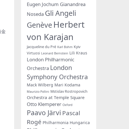
Eugen Jochum
Gianandrea
Gli Angeli
Noseda
Herbert
Genève
与金
von Karajan
Jacqueline du Pré
Kyiv
Karl Bohm
Lili Kraus
Virtuosi
Leonard Bernstein
London Philharmonic
London
Orchestra
Symphony Orchestra
Mack Wilberg
Mari Kodama
Mstislav Rostropovich
Maurizio Pollini
Orchestra at Temple Square
Otto Klemperer
Oxford
Paavo Järvi
Pascal
Rogé
Philharmonia Hungarica