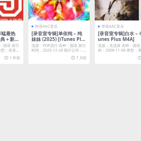
华语AAC音乐
华语AAC音乐
 草蜢最热
[录音室专辑]单依纯 – 纯
[录音室专辑]白水 – 冬
 经典＋新歌
妹妹 (2025) [iTunes Plu
unes Plus M4A]
4A]
s M4A]
：国语 发行
流派：POP流行 语种：国语 发行
流派：无流派 语种：国语
7 类型：录音室
时间：2025-12-28 唱片公司：百
间：2008-11-08 类型
沐娱乐...
辑 iT...
1 年前
7 月前