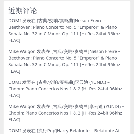
近期评论
DOMI
发表在
[古典/交响/奏鸣曲]Nelson Freire –
Beethoven: Piano Concerto No. 5 "Emperor" & Piano
Sonata No. 32 in C Minor, Op. 111 [Hi-Res 24bit 96khz
FLAC]
Mike Waigon
发表在
[古典/交响/奏鸣曲]Nelson Freire –
Beethoven: Piano Concerto No. 5 "Emperor" & Piano
Sonata No. 32 in C Minor, Op. 111 [Hi-Res 24bit 96khz
FLAC]
DOMI
发表在
[古典/交响/奏鸣曲]李云迪 (YUNDI) –
Chopin: Piano Concertos Nos 1 & 2 [Hi-Res 24bit 96khz
FLAC]
Mike Waigon
发表在
[古典/交响/奏鸣曲]李云迪 (YUNDI) –
Chopin: Piano Concertos Nos 1 & 2 [Hi-Res 24bit 96khz
FLAC]
DOMI
发表在
[流行Pop]Harry Belafonte – Belafonte At