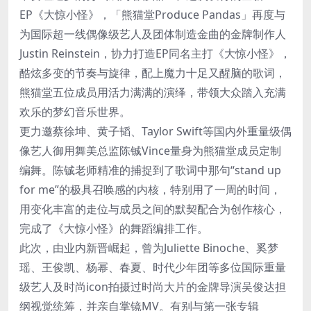
EP《大惊小怪》，「熊猫堂Produce Pandas」再度与
为国际超一线偶像级艺人及团体制造金曲的金牌制作人
Justin Reinstein，协力打造EP同名主打《大惊小怪》，
酷炫多变的节奏与旋律，配上魔力十足又醒脑的歌词，
熊猫堂五位成员用活力满满的演绎，带领大众踏入充满
欢乐的梦幻音乐世界。
更力邀蔡徐坤、黄子韬、Taylor Swift等国内外重量级偶
像艺人御用舞美总监陈铖Vince量身为熊猫堂成员定制
编舞。陈铖老师精准的捕捉到了歌词中那句“stand up
for me”的极具召唤感的内核，特别用了一周的时间，
用变化丰富的走位与成员之间的默契配合为创作核心，
完成了《大惊小怪》的舞蹈编排工作。
此次，由业内新晋崛起，曾为Juliette Binoche、奚梦
瑶、王俊凯、杨幂、春夏、时代少年团等多位国际重量
级艺人及时尚icon拍摄过时尚大片的金牌导演吴俊达担
纲视觉统筹，并亲自掌镜MV。有别与第一张专辑