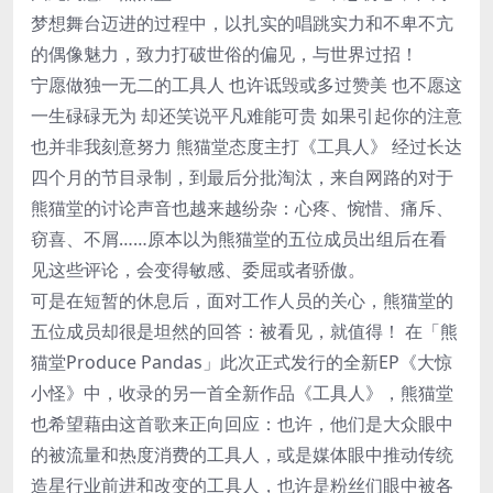
梦想舞台迈进的过程中，以扎实的唱跳实力和不卑不亢
的偶像魅力，致力打破世俗的偏见，与世界过招！
宁愿做独一无二的工具人 也许诋毁或多过赞美 也不愿这
一生碌碌无为 却还笑说平凡难能可贵 如果引起你的注意
也并非我刻意努力 熊猫堂态度主打《工具人》 经过长达
四个月的节目录制，到最后分批淘汰，来自网路的对于
熊猫堂的讨论声音也越来越纷杂：心疼、惋惜、痛斥、
窃喜、不屑……原本以为熊猫堂的五位成员出组后在看
见这些评论，会变得敏感、委屈或者骄傲。
可是在短暂的休息后，面对工作人员的关心，熊猫堂的
五位成员却很是坦然的回答：被看见，就值得！ 在「熊
猫堂Produce Pandas」此次正式发行的全新EP《大惊
小怪》中，收录的另一首全新作品《工具人》，熊猫堂
也希望藉由这首歌来正向回应：也许，他们是大众眼中
的被流量和热度消费的工具人，或是媒体眼中推动传统
造星行业前进和改变的工具人，也许是粉丝们眼中被各