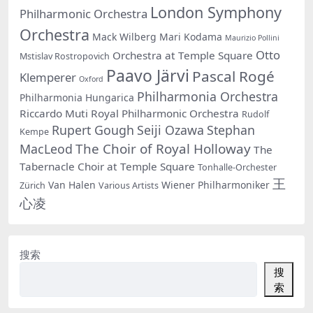
London Symphony
Philharmonic Orchestra
Orchestra
Mack Wilberg
Mari Kodama
Maurizio Pollini
Otto
Orchestra at Temple Square
Mstislav Rostropovich
Paavo Järvi
Pascal Rogé
Klemperer
Oxford
Philharmonia Orchestra
Philharmonia Hungarica
Riccardo Muti
Royal Philharmonic Orchestra
Rudolf
Rupert Gough
Seiji Ozawa
Stephan
Kempe
The Choir of Royal Holloway
MacLeod
The
Tabernacle Choir at Temple Square
Tonhalle-Orchester
王
Van Halen
Wiener Philharmoniker
Zürich
Various Artists
心凌
搜索
搜
索