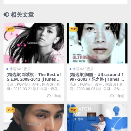
s M4A]
相关文章
VIP
VIP
华语AAC音乐
华语AAC音乐
[精选集]邓紫棋 – The Best of
[精选集]陶喆 – Ultrasound 1
G.E.M. 2008-2012 [iTunes Pl
997-2003 / 乐之路 [iTunes Pl
us M4A]
us M4A]
流派：POP流行 语种：国语 发行时
流派：POP流行 语种：国语 发行时
间：2013-03-21 唱片公司：蜂鸟音
间：2003-08-08 唱片公司：℗&n
乐...
b...
1 年前
1 年前
VIP
VIP