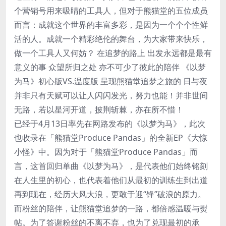
个营销号用来吸睛的工具人，但对于熊猫堂的五位成员
而言：成就这个世界的丰富多彩，是因为一个个个性鲜
活的人。成就一个精彩绝伦的舞台，为大家带来快乐，
做一个工具人又何妨？ 在追梦的路上 出发永远都是最有
意义的事 众望所归之处 亦不可少了彼此的陪伴 《以梦
为马》初心版VS.温度版 呈现熊猫堂追梦之旅的 日与夜
并非只有天赋可以让人闪闪发光，努力也能！并非世间
无路，若以星河开道，披荆斩棘，亦在所不惜！
已经于4月13日率先在网路发布的《以梦为马》，此次
也收录在「熊猫堂Produce Pandas」的全新EP《大惊
小怪》中。因为对于「熊猫堂Produce Pandas」而
言，这首回归单曲《以梦为马》，是代表他们始终铭刻
在人生里的初心，也代表着他们从最初的训练生到出道
再到现在，经历大风大浪，更敢于迎“锋”破浪的原力。
而粉丝的陪伴，让熊猫堂追梦的一路，都倍感温暖与熨
帖。为了答谢粉丝的不离不弃，也为了兑现最初的承