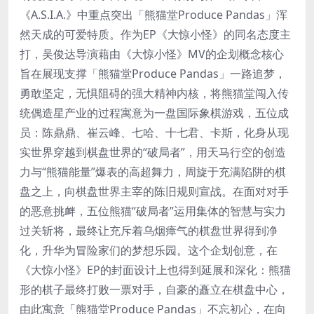
《A.S.I.A.》中重点突出「熊猫堂Produce Pandas」浑
然天成的可爱特质。作为EP《大惊小怪》的同名态度主
打，吴俊达导演藉由《大惊小怪》MV的企划概念核心
旨在展现支撑「熊猫堂Produce Pandas」一路追梦，
勇敢坚定，无惧阻碍的强大精神内核，将熊猫堂闯入传
统偶造星产业的过程寓意为一盘国际象棋游戏，五位成
员：陈鼎鼎、崔云峰、七哈、十七君、卡斯，化身从现
实世界穿越到棋盘世界的“破局者”，用天马行空的创造
力与“熊猫能量”爆表的高超舞力，周旋于充满陷阱的棋
盘之上，向棋盘世界主宰的陈旧规则宣战。在面对对手
的恶意挑衅，五位熊猫“破局者”运用集体的智慧与实力
过关斩将，最终让充斥着乌烟瘴气的棋盘世界得到净
化，升华为冒险家们的梦想乐园。这个企划创意，在
《大惊小怪》EP的封面设计上也得到延展和深化：熊猫
形的棋子最终打败一票对手，自豪的矗立在棋盘中心，
由此寓意「熊猫堂Produce Pandas」不忘初心，在向