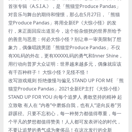
首张专辑《A.S.I.A.》，是「熊猫堂Produce Pandas」
对音乐与舞台的期待和憧憬，那么在5月27日，「熊猫
堂Produce Pandas」将用全新EP《大惊小怪》的发
行，来正面回应出道至今，这个纷杂烦扰的世界所给予
的善意与恶意：何必大惊小怪？别让单一审美限制了想
象力，偶像唱跳男团「熊猫堂Produce Pandas」不仅
有XXL码的外在，更有XXXXXL码的勇气和Inner Shine，
用行动向普罗大众证明：世界越来越多元，偶像就应该
有千百种样子！ 大惊小怪？见怪不怪！
改写游戏规则 拒绝傲慢与偏见 STAND UP FOR ME 「熊
猫堂Produce Pandas」2021全新EP主打《大惊小怪》
STAND UP FOR YOU 向每个追梦人 勇敢坚持的精神 起
立致敬 有人在 “内卷”中磨炼自我，也有人“逆向反卷”另
辟蹊径。只要不忘初心，每一种努力都值得尊重，每一
个平凡的梦想都值得赞美！人人都可发表评论的时代，
不要让追梦的勇气成为奢侈品！在这次发行的全新