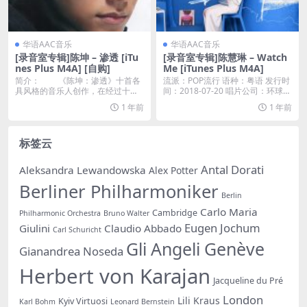
华语AAC音乐
华语AAC音乐
[录音室专辑]陈坤 – 渗透 [iTu
[录音室专辑]陈慧琳 – Watch
nes Plus M4A] [自购]
Me [iTunes Plus M4A]
简介： 《陈坤：渗透》十首各
流派：POP流行 语种：粤语 发行时
具风格的音乐人创作，在经过十个
间：2018-07-20 唱片公司：环球唱
月的精心制作下，呈...
片...
1 年前
1 年前
标签云
Antal Dorati
Aleksandra Lewandowska
Alex Potter
Berliner Philharmoniker
Berlin
Carlo Maria
Cambridge
Philharmonic Orchestra
Bruno Walter
Eugen Jochum
Giulini
Claudio Abbado
Carl Schuricht
Gli Angeli Genève
Gianandrea Noseda
Herbert von Karajan
Jacqueline du Pré
London
Lili Kraus
Kyiv Virtuosi
Karl Bohm
Leonard Bernstein