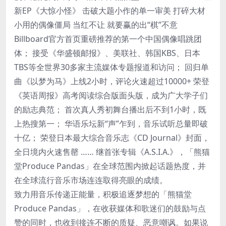
新EP《大惊小怪》 击破大题小作的单一审美 打碎大材
小用的偶像僵局 当红不让 就要赢的出“棋”不意
Billboard官方首页重磅推荐的第一个中国偶像唱跳团
体； 接受《华盛顿邮报》、美联社、韩国KBS、日本
TBS等全世界30多家主流媒体专题报道和访问； 回归单
曲《以梦为马》上线2小时，评论火速超过10000+ 荣登
《英语周报》高考阅读综合版面头版，成为广大学子们
的励志典范； 首次真人秀初舞台播出后不到1小时，既
上热搜第一； 华语乐坛新“声”乍到，音乐试听总量即破
十亿； 荣登日本最大综合音乐志《CD Journal》封面，
全日境内火速售罄 …… 继首张专辑《A.S.I.A.》，「熊猫
堂Produce Pandas」在全球范围内掀起话题热度，并
在全球流行音乐市场连连取得亮眼的成绩。
致力用音乐传递正能量，积极追逐梦想的「熊猫堂
Produce Pandas」，在收获媒体和歌迷们的鼓励与点
赞的同时，也收到接连不断的质疑、恶意嘲讽。如果说