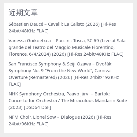
近期文章
Sébastien Daucé – Cavalli: La Calisto (2026) [Hi-Res
24bit/48KHz FLAC]
Vanessa Goikoetxea – Puccini: Tosca, SC 69 (Live at Sala
grande del Teatro del Maggio Musicale Fiorentino,
Florence, 6/4/2024) (2026) [Hi-Res 24bit/48KHz FLAC]
San Francisco Symphony & Seiji Ozawa – Dvořák:
Symphony No. 9 “From the New World”; Carnival
Overture (Remastered) (2026) [Hi-Res 24bit/192KHz
FLAC]
NHK Symphony Orchestra, Paavo Järvi – Bartok:
Concerto for Orchestra / The Miraculous Mandarin Suite
(2023) [DSD64 DSF]
NFM Choir, Lionel Sow – Dialogue (2026) [Hi-Res
24bit/96KHz FLAC]