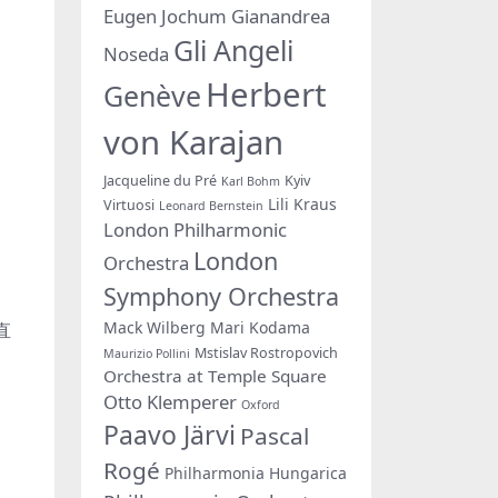
Eugen Jochum
Gianandrea
Gli Angeli
Noseda
Herbert
Genève
von Karajan
Jacqueline du Pré
Kyiv
Karl Bohm
Lili Kraus
Virtuosi
Leonard Bernstein
London Philharmonic
London
Orchestra
Symphony Orchestra
Mack Wilberg
Mari Kodama
直
Mstislav Rostropovich
Maurizio Pollini
Orchestra at Temple Square
Otto Klemperer
Oxford
Paavo Järvi
Pascal
Rogé
Philharmonia Hungarica