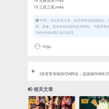
18 兄妹情深.m4a
19 三見三現.m4a
声明：本站所有文章，如无特殊说明或标注，
用、采集、发布本站内容到任何网站、书籍等各
240949404我们进行处理。
migu
[录音室专辑]A/DA阿达 – 这波操作666 [iTu
相关文章
VIP
VIP