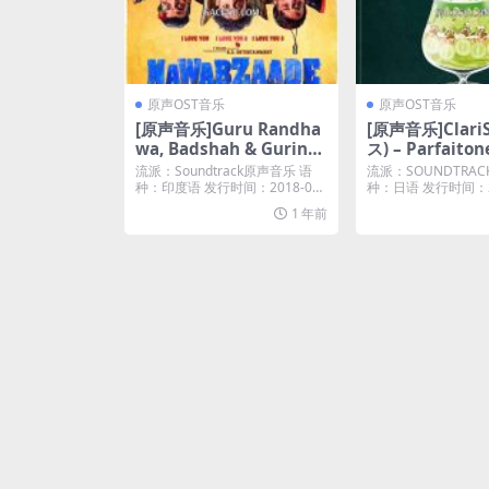
原声OST音乐
原声OST音乐
[原声音乐]Guru Randha
[原声音乐]Clari
wa, Badshah & Gurind
ス) – Parfaiton
er Seagal – Nawabzaad
s Plus M4A]
流派：Soundtrack原声音乐 语
流派：SOUNDTRAC
e (Original Motion Pict
种：印度语 发行时间：2018-07-
种：日语 发行时间：20
17...
唱片...
ure Soundtrack) [iTune
1 年前
s Match M4A]