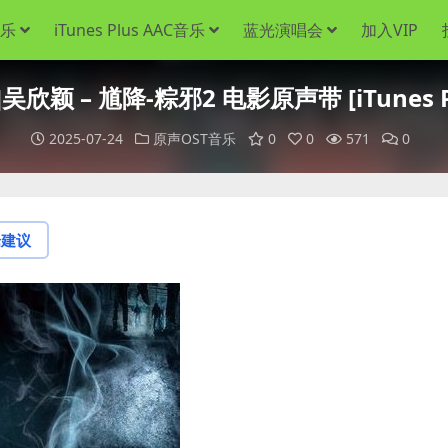
音乐
iTunes Plus AAC音乐
蓝光演唱会
加入VIP
吴欣颖 – 馗降-粽邪2 电影原声带 [iTunes Pl
2025-07-24
原声OST音乐
0
0
571
0
论建议