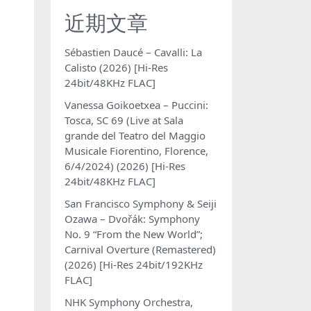
近期文章
Sébastien Daucé – Cavalli: La
Calisto (2026) [Hi-Res
24bit/48KHz FLAC]
Vanessa Goikoetxea – Puccini:
Tosca, SC 69 (Live at Sala
grande del Teatro del Maggio
Musicale Fiorentino, Florence,
6/4/2024) (2026) [Hi-Res
24bit/48KHz FLAC]
San Francisco Symphony & Seiji
Ozawa – Dvořák: Symphony
No. 9 “From the New World”;
Carnival Overture (Remastered)
(2026) [Hi-Res 24bit/192KHz
FLAC]
NHK Symphony Orchestra,