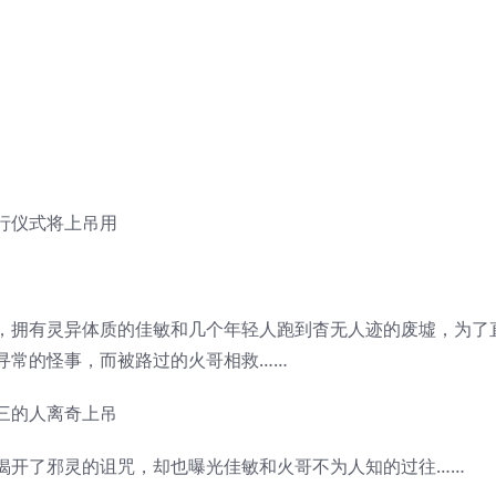
行仪式将上吊用
。
，拥有灵异体质的佳敏和几个年轻人跑到杳无人迹的废墟，为了
寻常的怪事，而被路过的火哥相救……
三的人离奇上吊
揭开了邪灵的诅咒，却也曝光佳敏和火哥不为人知的过往……