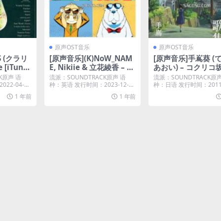
原声OST音乐
原声OST音乐
S (クラリ
[原声音乐](K)NoW_NAM
[原声音乐]手嶌葵 (
e [iTune
E, Nikiie & 立花綾香 – T
あおい) – コクリコ
Vアニメ『SPY×FAMIL
歌集 (Japan Version
K原声 语
流派：SOUNDTRACK原声 语
流派：SOUNDTRACK原
Y』Season 2 オリジナ
unes Plus M4A]
22-04-06
种：英语 发行时间：2023-12-20
种：日语 发行时间：2011-
唱片...
唱片...
ル・サウンドトラック (2
1 年前
1 年前
023) [iTunes Plus M4A]