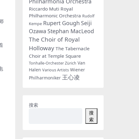
Philharmonia Orchestra
Riccardo Muti
Royal
Philharmonic Orchestra
Rudolf
师
Rupert Gough
Seiji
Kempe
Ozawa
Stephan MacLeod
The Choir of Royal
着
Holloway
The Tabernacle
Choir at Temple Square
Van
Tonhalle-Orchester Zürich
电
Halen
Wiener
Various Artists
王心凌
Philharmoniker
搜索
搜
索