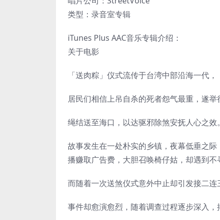
唱片公司：StreetVoice
类型：录音室专辑
iTunes Plus AAC音乐专辑介绍：
关于电影
「送肉粽」仪式流传于台湾中部沿海一代，
居民们相信上吊自杀的死者怨气最重，遂举
绳结送至海口，以达驱邪除煞安抚人心之效
故事发生在一处朴实的乡镇，夜幕低垂之际
播赚取广告费，大胆召唤椅仔姑，却遇到不
而随着一次送煞仪式意外中止却引发接二连
事件却愈演愈烈，随着调查过程逐步深入，