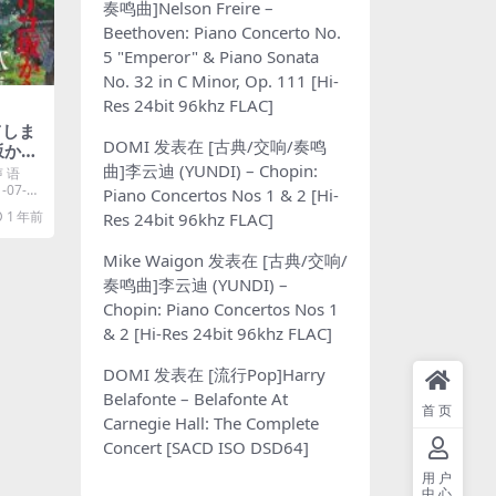
奏鸣曲]Nelson Freire –
Beethoven: Piano Concerto No.
5 "Emperor" & Piano Sonata
No. 32 in C Minor, Op. 111 [Hi-
Res 24bit 96khz FLAC]
てしま
DOMI
发表在
[古典/交响/奏鸣
坂から
曲]李云迪 (YUNDI) – Chopin:
) [iT
声 语
07-06
Piano Concertos Nos 1 & 2 [Hi-
1 年前
Res 24bit 96khz FLAC]
Mike Waigon
发表在
[古典/交响/
奏鸣曲]李云迪 (YUNDI) –
Chopin: Piano Concertos Nos 1
& 2 [Hi-Res 24bit 96khz FLAC]
DOMI
发表在
[流行Pop]Harry
Belafonte – Belafonte At
首页
Carnegie Hall: The Complete
Concert [SACD ISO DSD64]
用户
中心