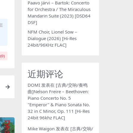
Paavo Järvi – Bartok: Concerto
for Orchestra / The Miraculous
Mandarin Suite (2023) [DSD64
DSF]
盗
NFM Choir, Lionel Sow –
Dialogue (2026) [Hi-Res
24bit/96KHz FLAC]
(
0
)
近期评论
DOMI
发表在
[古典/交响/奏鸣
曲]Nelson Freire – Beethoven:
Piano Concerto No. 5
"Emperor" & Piano Sonata No.
32 in C Minor, Op. 111 [Hi-Res
24bit 96khz FLAC]
Mike Waigon
发表在
[古典/交响/