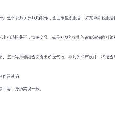
1号》金钟配乐师吴欣颖制作，金曲宋星凯混音，好莱坞新锐混音
托出的恐惧蔓延，情感交叠，或是神魔的抗衡等皆能深深的引领
吶、弦乐等乐器融合交叠出超强气场。非凡的和声设计，将结合
制作及演唱。
绪回荡，身历其境一般。