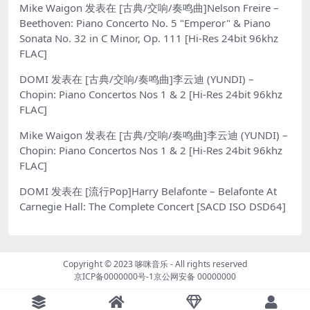
Mike Waigon
发表在
[古典/交响/奏鸣曲]Nelson Freire –
Beethoven: Piano Concerto No. 5 "Emperor" & Piano
Sonata No. 32 in C Minor, Op. 111 [Hi-Res 24bit 96khz
FLAC]
DOMI
发表在
[古典/交响/奏鸣曲]李云迪 (YUNDI) –
Chopin: Piano Concertos Nos 1 & 2 [Hi-Res 24bit 96khz
FLAC]
Mike Waigon
发表在
[古典/交响/奏鸣曲]李云迪 (YUNDI) –
Chopin: Piano Concertos Nos 1 & 2 [Hi-Res 24bit 96khz
FLAC]
DOMI
发表在
[流行Pop]Harry Belafonte – Belafonte At
Carnegie Hall: The Complete Concert [SACD ISO DSD64]
Copyright © 2023
哆咪音乐
- All rights reserved
京ICP备0000000号-1
京公网安备 00000000