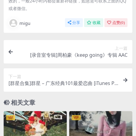
效的，一般24小时内都会重新补链接，如急需可联系上面的QQ
或者微信。
migu
分享
收藏
点赞(
0
)
上一篇
[录音室专辑]周柏豪《keep going》专辑 AAC
下一篇
[群星合集]群星 – 广东经典101最爱恋曲 [iTunes Pl
us M4A]
相关文章
VIP
VIP