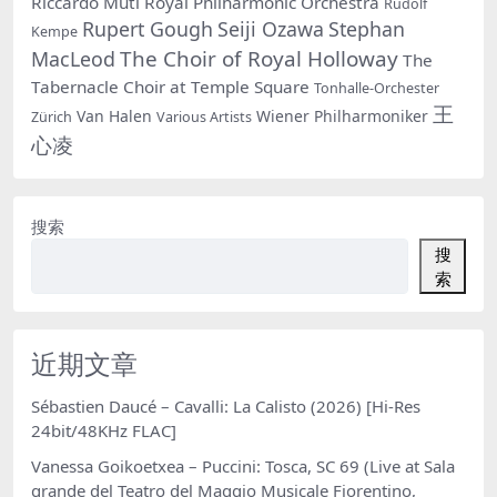
Riccardo Muti
Royal Philharmonic Orchestra
Rudolf
Rupert Gough
Seiji Ozawa
Stephan
Kempe
The Choir of Royal Holloway
MacLeod
The
Tabernacle Choir at Temple Square
Tonhalle-Orchester
王
Van Halen
Wiener Philharmoniker
Zürich
Various Artists
心凌
搜索
搜
索
近期文章
Sébastien Daucé – Cavalli: La Calisto (2026) [Hi-Res
24bit/48KHz FLAC]
Vanessa Goikoetxea – Puccini: Tosca, SC 69 (Live at Sala
grande del Teatro del Maggio Musicale Fiorentino,