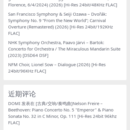
Florence, 6/4/2024) (2026) [Hi-Res 24bit/48KHz FLAC]
San Francisco Symphony & Seiji Ozawa – Dvořák:
Symphony No. 9 “From the New World”; Carnival
Overture (Remastered) (2026) [Hi-Res 24bit/192KHz
FLAC]
NHK Symphony Orchestra, Paavo Järvi – Bartok:
Concerto for Orchestra / The Miraculous Mandarin Suite
(2023) [DSD64 DSF]
NFM Choir, Lionel Sow – Dialogue (2026) [Hi-Res
24bit/96KHz FLAC]
近期评论
DOMI
发表在
[古典/交响/奏鸣曲]Nelson Freire –
Beethoven: Piano Concerto No. 5 "Emperor" & Piano
Sonata No. 32 in C Minor, Op. 111 [Hi-Res 24bit 96khz
FLAC]