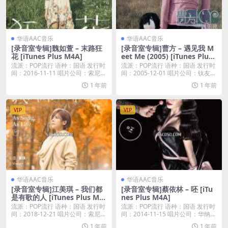
华语AAC音乐
华语AAC音乐
[录音室专辑]魏如萱 – 末路狂
[录音室专辑]曹方 – 遇见我 M
花 [iTunes Plus M4A]
eet Me (2005) [iTunes Plus
M4A]
流派：POP流行 语种：国语 发行时
流派：POP流行 语种：国语 发行时
间：2016-11-11 唱片公司：索尼音
间：2005-12-01 唱片公司：钛友文
乐...
化...
1 年前
1 年前
VIP
VIP
华语AAC音乐
华语AAC音乐
[录音室专辑]江美琪 – 我们都
[录音室专辑]蔡依林 – 呸 [iTu
是有歌的人 [iTunes Plus M4
nes Plus M4A]
A]
流派：POP流行 语种：国语 发行时
流派：POP流行 语种：国语 发行时
间：2018-12-21 唱片公司：索尼音
间：2014-11-15 唱片公司：华纳唱
乐...
片...
1 年前
1 年前