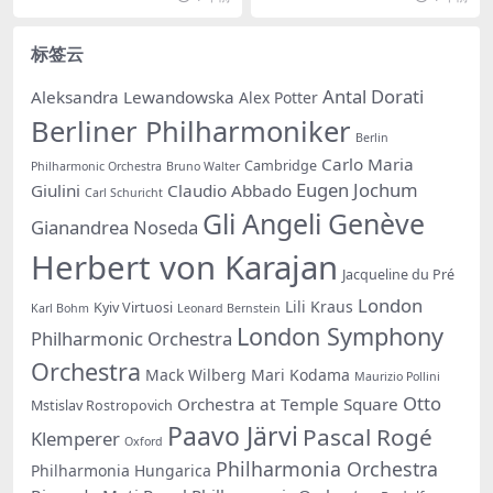
标签云
Antal Dorati
Aleksandra Lewandowska
Alex Potter
Berliner Philharmoniker
Berlin
Carlo Maria
Cambridge
Philharmonic Orchestra
Bruno Walter
Eugen Jochum
Giulini
Claudio Abbado
Carl Schuricht
Gli Angeli Genève
Gianandrea Noseda
Herbert von Karajan
Jacqueline du Pré
London
Lili Kraus
Kyiv Virtuosi
Karl Bohm
Leonard Bernstein
London Symphony
Philharmonic Orchestra
Orchestra
Mack Wilberg
Mari Kodama
Maurizio Pollini
Otto
Orchestra at Temple Square
Mstislav Rostropovich
Paavo Järvi
Pascal Rogé
Klemperer
Oxford
Philharmonia Orchestra
Philharmonia Hungarica