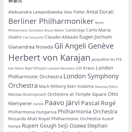
标签云
Antal Dorati
Aleksandra Lewandowska
Alex Potter
Berliner Philharmoniker
Berlin
Carlo Maria
Cambridge
Philharmonic Orchestra
Bruno Walter
Eugen Jochum
Giulini
Claudio Abbado
Carl Schuricht
Gli Angeli Genève
Gianandrea Noseda
Herbert von Karajan
Jacqueline du Pré
London
Lili Kraus
Kyiv Virtuosi
Karl Bohm
Leonard Bernstein
London Symphony
Philharmonic Orchestra
Orchestra
Mack Wilberg
Mari Kodama
Maurizio Pollini
Otto
Orchestra at Temple Square
Mstislav Rostropovich
Paavo Järvi
Pascal Rogé
Klemperer
Oxford
Philharmonia Orchestra
Philharmonia Hungarica
Riccardo Muti
Royal Philharmonic Orchestra
Rudolf
Rupert Gough
Seiji Ozawa
Stephan
Kempe