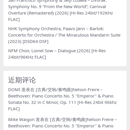
Symphony No. 9 “From the New World”; Carnival
Overture (Remastered) (2026) [Hi-Res 24bit/192KHz
FLAC]
NHK Symphony Orchestra, Paavo Järvi – Bartok:
Concerto for Orchestra / The Miraculous Mandarin Suite
(2023) [DSD64 DSF]
NFM Choir, Lionel Sow – Dialogue (2026) [Hi-Res
24bit/96KHz FLAC]
近期评论
DOMI
发表在
[古典/交响/奏鸣曲]Nelson Freire –
Beethoven: Piano Concerto No. 5 "Emperor" & Piano
Sonata No. 32 in C Minor, Op. 111 [Hi-Res 24bit 96khz
FLAC]
Mike Waigon
发表在
[古典/交响/奏鸣曲]Nelson Freire –
Beethoven: Piano Concerto No. 5 "Emperor" & Piano