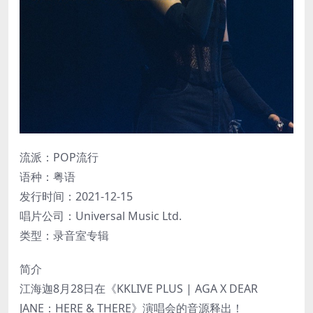
流派：POP流行
语种：粤语
发行时间：2021-12-15
唱片公司：Universal Music Ltd.
类型：录音室专辑
简介
江海迦8月28日在《KKLIVE PLUS | AGA X DEAR
JANE：HERE & THERE》演唱会的音源释出！