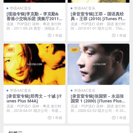
华语AAC音乐
华语AAC音乐
[现场专辑]李克勤 – 李克勤&
[录音室专辑]王菲 – 国语真经
香港小交响乐团 演奏厅2011
典 – 王菲 (2010) [iTunes Plu
[iTunes Plus M4A]
s M4A]
流派：POP流行 语种：粤语 发行时
流派：POP流行 语种：国语 发行时
间：2011-09-26 类型：演唱会 iT...
间：2010-01-01 唱片公司：This...
1 年前
1 年前
VIP
VIP
华语AAC音乐
华语AAC音乐
[录音室专辑]郑秀文 – 十诫 [iT
[录音室专辑]张国荣 – 永远张
unes Plus M4A]
国荣 1 (2000) [iTunes Plus
M4A]
流派：POP流行 语种：粤语 发行时
流派：POP流行 语种：国语 发行时
间：2018-04-01 唱片公司：华星唱
间：2000-02-02 唱片公司：℗ 20...
片...
1 年前
1 年前