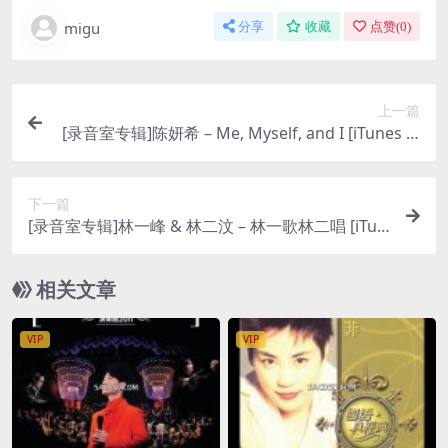
migu
分享
收藏
点赞(
0
)
上一篇
[录音室专辑]陈妍希 – Me, Myself, and I [iTunes pl
us AAC]
下一篇
[录音室专辑]林一峰 & 林二汶 – 林一歌林二唱 [iTun
es Plus M4A]
相关文章
VIP
VIP