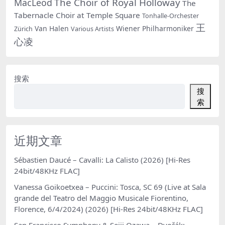
The Choir of Royal Holloway
MacLeod
The
Tabernacle Choir at Temple Square
Tonhalle-Orchester
王
Van Halen
Wiener Philharmoniker
Zürich
Various Artists
心凌
搜索
搜
索
近期文章
Sébastien Daucé – Cavalli: La Calisto (2026) [Hi-Res
24bit/48KHz FLAC]
Vanessa Goikoetxea – Puccini: Tosca, SC 69 (Live at Sala
grande del Teatro del Maggio Musicale Fiorentino,
Florence, 6/4/2024) (2026) [Hi-Res 24bit/48KHz FLAC]
San Francisco Symphony & Seiji Ozawa – Dvořák: