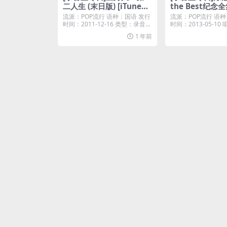
二人生 (末日版) [iTunes
the Best纪念全集
Plus M4A]
s Plus M4A]
流派：POP流行 语种：国语 发行
流派：POP流行 语种
时间：2011-12-16 类型：录音室
时间：2013-05-1
专辑 ...
陽娛樂...
1 年前