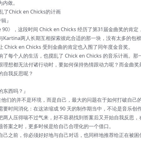
更为内敛。
ck en Chicks的计画
专辑』
0》，这段时间 Chick en Chicks 经历了第31届金曲奖的肯定
Kartina两人长期互相探索彼此合适的那一块，没有太多的包
ick en Chicks 受到金曲的肯定也入围了同年度金音奖。
的生活，也搅乱了 Chick en Chicks 的音乐计画。那
跟理想都无法付诸行动时，要如何保持热情跟动力呢？而金曲奖
的自我反思呢？
的东西吗？』
住他们的并不是环境，而是自己，最大的问题在于如何打破自己
要时间消化：在这浓缩成 90 天的制作期当中，不论是音乐创
把两人压得喘不过气来，好不容易找到答案后又开始自我反思，
题答案之时，更多时候是给自己合理化的一个借口。
己之前，你必须好好地与自己对话，也同样地推荐给正在被困