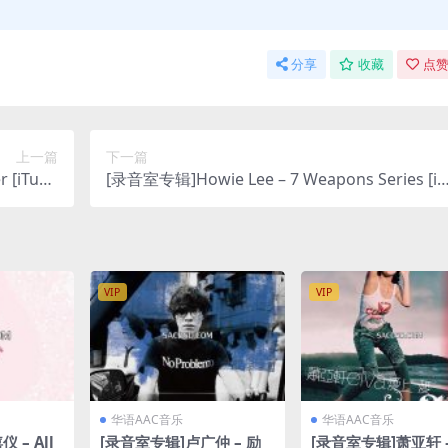
分享
收藏
点赞
上一篇
下一篇
 [iTune
[录音室专辑]Howie Lee – 7 Weapons Series [iT
lus M4A]
unes Plus M4A]
VIP
VIP
华语AAC音乐
华语AAC音乐
 – All
[录音室专辑]卢广仲 – 励
[录音室专辑]萧亚轩 