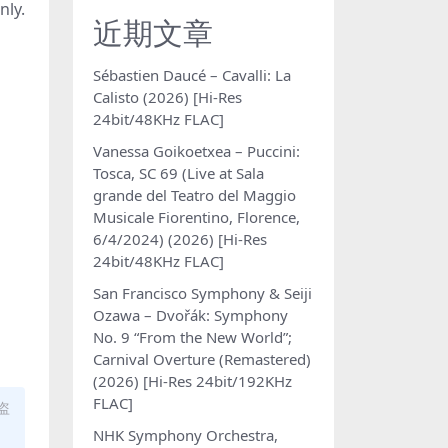
ly.
近期文章
Sébastien Daucé – Cavalli: La
Calisto (2026) [Hi-Res
24bit/48KHz FLAC]
Vanessa Goikoetxea – Puccini:
Tosca, SC 69 (Live at Sala
grande del Teatro del Maggio
Musicale Fiorentino, Florence,
6/4/2024) (2026) [Hi-Res
24bit/48KHz FLAC]
San Francisco Symphony & Seiji
Ozawa – Dvořák: Symphony
No. 9 “From the New World”;
Carnival Overture (Remastered)
(2026) [Hi-Res 24bit/192KHz
FLAC]
盗
NHK Symphony Orchestra,