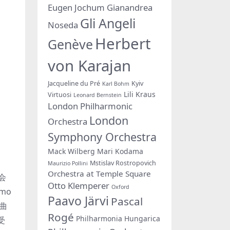
Eugen Jochum
Gianandrea
Gli Angeli
Noseda
Herbert
Genève
von Karajan
Jacqueline du Pré
Kyiv
Karl Bohm
Lili Kraus
Virtuosi
Leonard Bernstein
London Philharmonic
London
Orchestra
Symphony Orchestra
Mack Wilberg
Mari Kodama
Mstislav Rostropovich
Maurizio Pollini
Orchestra at Temple Square
会
Otto Klemperer
Oxford
mo
Paavo Järvi
Pascal
编曲
Rogé
Philharmonia Hungarica
受