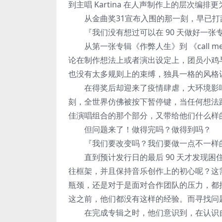
到主唱 Kartina 在人声制作上的层次编排
从金曲奖31宣布入围的那一刻，早已打乱了Chi
『我们没有想过可以在 90 天做好一张
从第一张专辑《作弊人生》到 《call me 9
论在制作想法上或者演出设定上，团员小鸡与
也没有太多规则上的束缚，独具一格的风格让 Ch
在得奖后却迎来了疫情肆虐，大环境影响了每个人
刻，全世界仿佛被按下暂停键，当任何想法
佳演唱组合的那个部分，又带给他们什么样
但问题来了！做得完吗？做得到吗？
『我们要改变吗？我们要做一点不一样
直到预计发行日的最后 90 天才发现困
往框架，并且保持音乐创作上的初心呢？这需
瓶颈，还是对于是面对合作团队的压力，都
这之前，他们都没有这样的经验。而寻找问
在完成专辑之时，他们意识到，在认识自