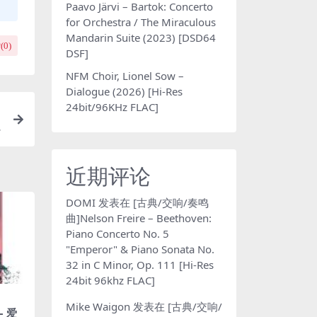
Paavo Järvi – Bartok: Concerto
for Orchestra / The Miraculous
Mandarin Suite (2023) [DSD64
(
0
)
DSF]
NFM Choir, Lionel Sow –
Dialogue (2026) [Hi-Res
24bit/96KHz FLAC]
近期评论
DOMI
发表在
[古典/交响/奏鸣
曲]Nelson Freire – Beethoven:
Piano Concerto No. 5
"Emperor" & Piano Sonata No.
32 in C Minor, Op. 111 [Hi-Res
24bit 96khz FLAC]
Mike Waigon
发表在
[古典/交响/
– 爱