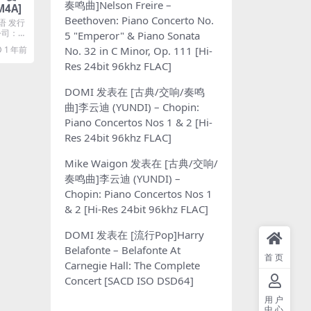
奏鸣曲]Nelson Freire –
M4A]
Beethoven: Piano Concerto No.
语 发行
片公司：金
5 "Emperor" & Piano Sonata
No. 32 in C Minor, Op. 111 [Hi-
1 年前
Res 24bit 96khz FLAC]
DOMI
发表在
[古典/交响/奏鸣
曲]李云迪 (YUNDI) – Chopin:
Piano Concertos Nos 1 & 2 [Hi-
Res 24bit 96khz FLAC]
Mike Waigon
发表在
[古典/交响/
奏鸣曲]李云迪 (YUNDI) –
Chopin: Piano Concertos Nos 1
& 2 [Hi-Res 24bit 96khz FLAC]
DOMI
发表在
[流行Pop]Harry
Belafonte – Belafonte At
首页
Carnegie Hall: The Complete
Concert [SACD ISO DSD64]
用户
中心