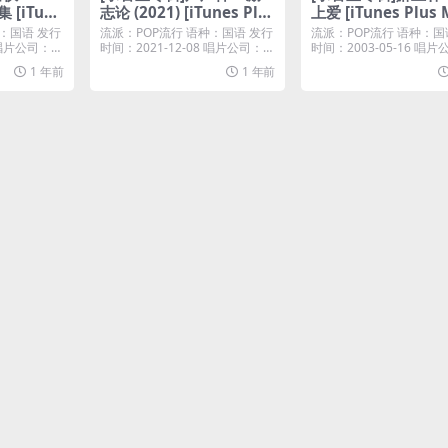
 [iTune
志论 (2021) [iTunes Plu
上爱 [iTunes Plus 
s M4A]
：国语 发行
流派：POP流行 语种：国语 发行
流派：POP流行 语种：国
0 唱片公司：太
时间：2021-12-08 唱片公司：索
时间：2003-05-16 唱
尼音乐...
牌大风...
1 年前
1 年前