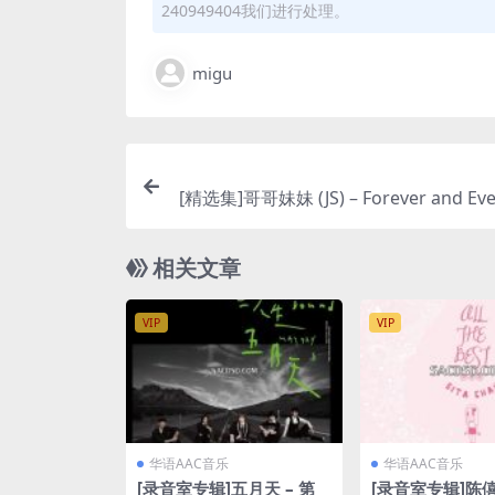
240949404我们进行处理。
migu
[精选集]哥哥妹妹 (JS) – Forever and Ever
s P
相关文章
VIP
VIP
华语AAC音乐
华语AAC音乐
[录音室专辑]五月天 – 第
[录音室专辑]陈僖仪