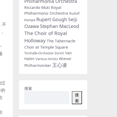
Philharmonia Orchestra
Riccardo Muti
Royal
Philharmonic Orchestra
Rudolf
Rupert Gough
Seiji
Kempe
，不
Ozawa
Stephan MacLeod
袱，
The Choir of Royal
Holloway
The Tabernacle
一
Choir at Temple Square
Van
最
Tonhalle-Orchester Zürich
Halen
Wiener
Various Artists
王心凌
Philharmoniker
的过
搜索
作的
搜
在
索
住