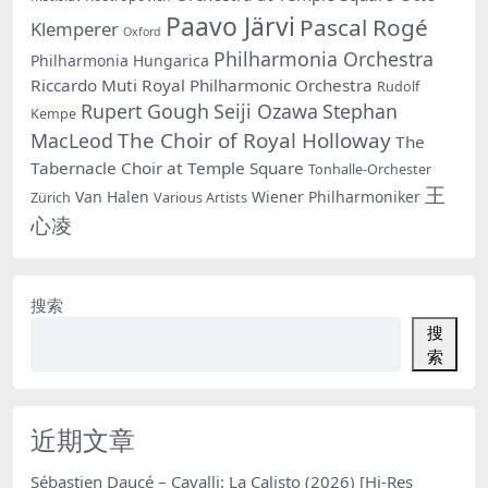
Paavo Järvi
Pascal Rogé
Klemperer
Oxford
Philharmonia Orchestra
Philharmonia Hungarica
Riccardo Muti
Royal Philharmonic Orchestra
Rudolf
Rupert Gough
Seiji Ozawa
Stephan
Kempe
The Choir of Royal Holloway
MacLeod
The
Tabernacle Choir at Temple Square
Tonhalle-Orchester
王
Van Halen
Wiener Philharmoniker
Zürich
Various Artists
心凌
搜索
搜
索
近期文章
Sébastien Daucé – Cavalli: La Calisto (2026) [Hi-Res