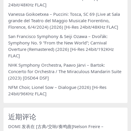
24bit/48KHz FLAC]
Vanessa Goikoetxea – Puccini: Tosca, SC 69 (Live at Sala
grande del Teatro del Maggio Musicale Fiorentino,
Florence, 6/4/2024) (2026) [Hi-Res 24bit/48KHz FLAC]
San Francisco Symphony & Seiji Ozawa – Dvořák:
Symphony No. 9 “From the New World”; Carnival
Overture (Remastered) (2026) [Hi-Res 24bit/192KHz
FLAC]
NHK Symphony Orchestra, Paavo Järvi – Bartok:
Concerto for Orchestra / The Miraculous Mandarin Suite
(2023) [DSD64 DSF]
NFM Choir, Lionel Sow – Dialogue (2026) [Hi-Res
24bit/96KHz FLAC]
近期评论
DOMI
发表在
[古典/交响/奏鸣曲]Nelson Freire –