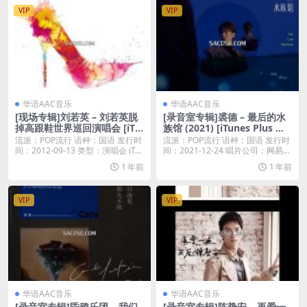
VIP
VIP
华语AAC音乐
华语AAC音乐
[现场专辑]刘若英 – 刘若英脱
[录音室专辑]裘德 – 最后的水
掉高跟鞋世界巡回演唱会 [iTu
族馆 (2021) [iTunes Plus M4
nes Plus M4A]
A]
流派：POP流行 语种：国语 发行时
流派：POP流行 语种：国语 发行时
间：2012-09-13 类型：演唱会 iT...
间：2021-12-24 唱片公司：网易音
乐...
1 年前
1 年前
VIP
VIP
华语AAC音乐
华语AAC音乐
[录音室专辑]昏鸦乐团 – 我们
[录音室专辑]陈势安 – 再爱一