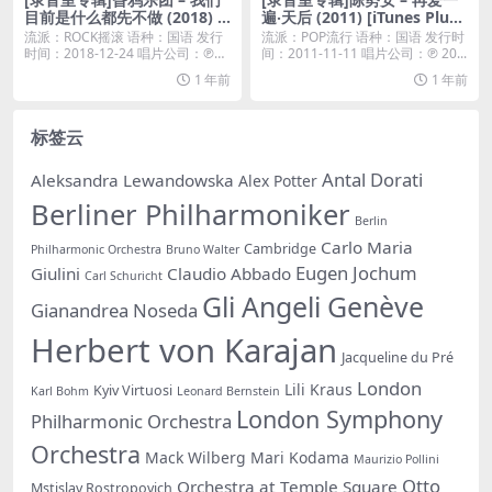
目前是什么都先不做 (2018) [i
遍‧天后 (2011) [iTunes Plus
Tunes Plus M4A]
M4A]
流派：ROCK摇滚 语种：国语 发行
流派：POP流行 语种：国语 发行时
时间：2018-12-24 唱片公司：℗
间：2011-11-11 唱片公司：℗ 20...
2...
1 年前
1 年前
标签云
Antal Dorati
Aleksandra Lewandowska
Alex Potter
Berliner Philharmoniker
Berlin
Carlo Maria
Cambridge
Philharmonic Orchestra
Bruno Walter
Eugen Jochum
Giulini
Claudio Abbado
Carl Schuricht
Gli Angeli Genève
Gianandrea Noseda
Herbert von Karajan
Jacqueline du Pré
London
Lili Kraus
Kyiv Virtuosi
Karl Bohm
Leonard Bernstein
London Symphony
Philharmonic Orchestra
Orchestra
Mack Wilberg
Mari Kodama
Maurizio Pollini
Otto
Orchestra at Temple Square
Mstislav Rostropovich