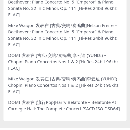
Beethoven: Piano Concerto No. 5 "Emperor" & Piano
Sonata No. 32 in C Minor, Op. 111 [Hi-Res 24bit 96khz
FLAC]
Mike Waigon
发表在
[古典/交响/奏鸣曲]Nelson Freire –
Beethoven: Piano Concerto No. 5 "Emperor" & Piano
Sonata No. 32 in C Minor, Op. 111 [Hi-Res 24bit 96khz
FLAC]
DOMI
发表在
[古典/交响/奏鸣曲]李云迪 (YUNDI) –
Chopin: Piano Concertos Nos 1 & 2 [Hi-Res 24bit 96khz
FLAC]
Mike Waigon
发表在
[古典/交响/奏鸣曲]李云迪 (YUNDI) –
Chopin: Piano Concertos Nos 1 & 2 [Hi-Res 24bit 96khz
FLAC]
DOMI
发表在
[流行Pop]Harry Belafonte – Belafonte At
Carnegie Hall: The Complete Concert [SACD ISO DSD64]