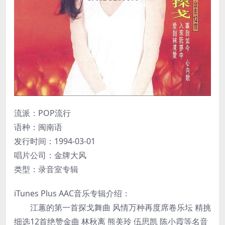
流派：POP流行
语种：闽南语
发行时间：1994-03-01
唱片公司：金牌大风
类型：录音室专辑
iTunes Plus AAC音乐专辑介绍：
江蕙的第一首探戈舞曲 风情万种再度席卷乐坛 精挑
细选12首绝赞金曲 林秋离 熊美玲 伍思凯 陈小霞等名音