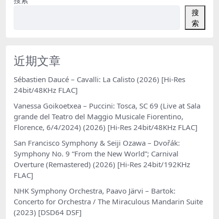
搜
索
近期文章
Sébastien Daucé – Cavalli: La Calisto (2026) [Hi-Res
24bit/48KHz FLAC]
Vanessa Goikoetxea – Puccini: Tosca, SC 69 (Live at Sala
grande del Teatro del Maggio Musicale Fiorentino,
Florence, 6/4/2024) (2026) [Hi-Res 24bit/48KHz FLAC]
San Francisco Symphony & Seiji Ozawa – Dvořák:
Symphony No. 9 “From the New World”; Carnival
Overture (Remastered) (2026) [Hi-Res 24bit/192KHz
FLAC]
NHK Symphony Orchestra, Paavo Järvi – Bartok:
Concerto for Orchestra / The Miraculous Mandarin Suite
(2023) [DSD64 DSF]