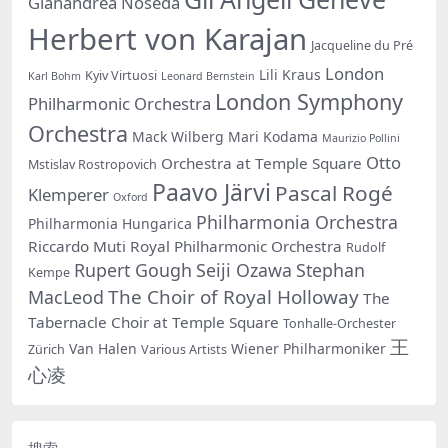
Gianandrea Noseda
Herbert von Karajan
Jacqueline du Pré
London
Lili Kraus
Kyiv Virtuosi
Karl Bohm
Leonard Bernstein
London Symphony
Philharmonic Orchestra
Orchestra
Mack Wilberg
Mari Kodama
Maurizio Pollini
Otto
Orchestra at Temple Square
Mstislav Rostropovich
Paavo Järvi
Pascal Rogé
Klemperer
Oxford
Philharmonia Orchestra
Philharmonia Hungarica
Riccardo Muti
Royal Philharmonic Orchestra
Rudolf
Rupert Gough
Seiji Ozawa
Stephan
Kempe
The Choir of Royal Holloway
MacLeod
The
Tabernacle Choir at Temple Square
Tonhalle-Orchester
王
Van Halen
Wiener Philharmoniker
Zürich
Various Artists
心凌
搜索