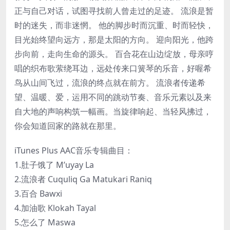
正与自己对话，试图寻找前人曾走过的足迹。 流浪是暂
时的迷失，而非迷惘。 他的脚步时而沉重、时而轻快，
目光始终望向远方，那是太阳的方向。 迎向阳光，他跨
步向前，走向生命的源头。 百合花在山边绽放，母亲哼
唱的织布歌萦绕耳边，远处传来口簧琴的乐音，好喔希
鸟从山间飞过，流浪的终点就在前方。 流浪者传递希
望、温暖、爱，运用不同的跳动节奏、音乐元素以及来
自大地的声响构筑一幅画。当旋律响起、当轻风拂过，
你会知道回家的路就在那里。
iTunes Plus AAC音乐专辑曲目：
1.肚子饿了 M’uyay La
2.流浪者 Cuquliq Ga Matukari Raniq
3.百合 Bawxi
4.加油歌 Klokah Tayal
5.怎么了 Maswa