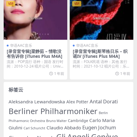
VIP
VIP
华语AAC音乐
华语AAC音乐
[录音室专辑]梁静茹 – 情歌没
[录音室专辑]斯琴格日乐 – 织
有告诉你 [iTunes Plus M4A]
谣IV [iTunes Plus M4A]
流派：POP流行 语种：国语 发行时
流派：FOLK民谣 语种：其他 发行
间：2010-12-24 唱片公司：Univ...
时间：2021-10-12 唱片公司：乐人
发...
1 年前
1 年前
标签云
Antal Dorati
Aleksandra Lewandowska
Alex Potter
Berliner Philharmoniker
Berlin
Carlo Maria
Cambridge
Philharmonic Orchestra
Bruno Walter
Eugen Jochum
Giulini
Claudio Abbado
Carl Schuricht
Gli Angeli Genève