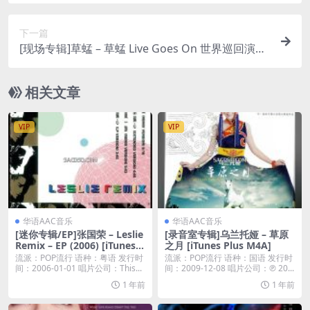
下一篇
[现场专辑]草蜢 – 草蜢 Live Goes On 世界巡回演唱
会2017 (香港站) [iTunes Plus M4A]
相关文章
VIP
VIP
华语AAC音乐
华语AAC音乐
[迷你专辑/EP]张国荣 – Leslie
[录音室专辑]乌兰托娅 – 草原
Remix – EP (2006) [iTunes P
之月 [iTunes Plus M4A]
lus M4A]
流派：POP流行 语种：粤语 发行时
流派：POP流行 语种：国语 发行时
间：2006-01-01 唱片公司：This...
间：2009-12-08 唱片公司：℗ 20...
1 年前
1 年前