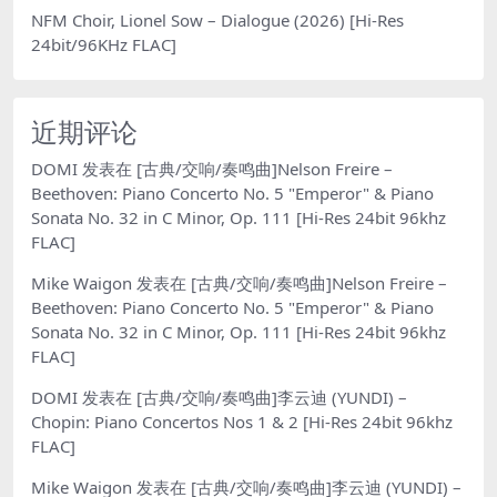
NFM Choir, Lionel Sow – Dialogue (2026) [Hi-Res
24bit/96KHz FLAC]
近期评论
DOMI
发表在
[古典/交响/奏鸣曲]Nelson Freire –
Beethoven: Piano Concerto No. 5 "Emperor" & Piano
Sonata No. 32 in C Minor, Op. 111 [Hi-Res 24bit 96khz
FLAC]
Mike Waigon
发表在
[古典/交响/奏鸣曲]Nelson Freire –
Beethoven: Piano Concerto No. 5 "Emperor" & Piano
Sonata No. 32 in C Minor, Op. 111 [Hi-Res 24bit 96khz
FLAC]
DOMI
发表在
[古典/交响/奏鸣曲]李云迪 (YUNDI) –
Chopin: Piano Concertos Nos 1 & 2 [Hi-Res 24bit 96khz
FLAC]
Mike Waigon
发表在
[古典/交响/奏鸣曲]李云迪 (YUNDI) –