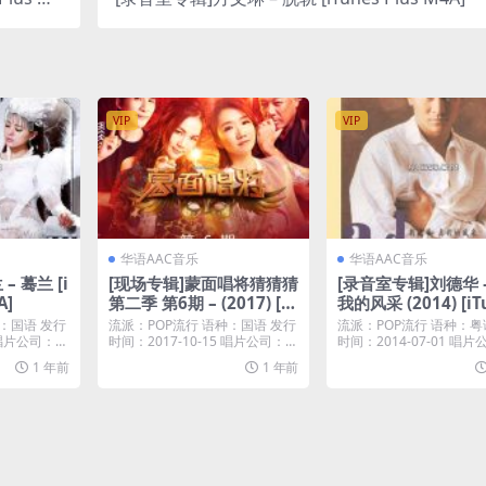
A]
VIP
VIP
华语AAC音乐
华语AAC音乐
– 蓦兰 [i
[现场专辑]蒙面唱将猜猜猜
[录音室专辑]刘德华 
A]
第二季 第6期 – (2017) [iT
我的风采 (2014) [iT
unes Plus AAC]
Plus M4A]
：国语 发行
流派：POP流行 语种：国语 发行
流派：POP流行 语种：粤
5 唱片公司：乐
时间：2017-10-15 唱片公司：梦
时间：2014-07-01 唱
响强音...
20...
1 年前
1 年前