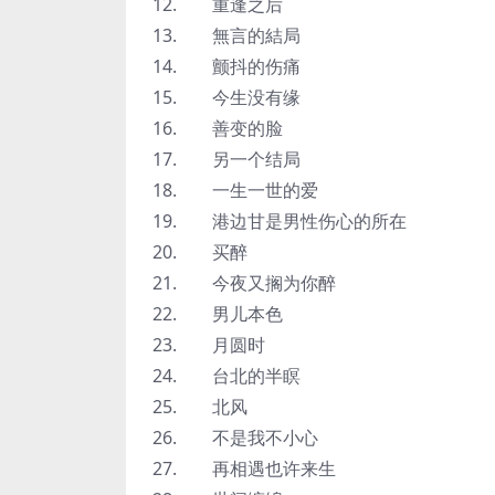
12. 重逢之后
13. 無言的結局
14. 颤抖的伤痛
15. 今生没有缘
16. 善变的脸
17. 另一个结局
18. 一生一世的爱
19. 港边甘是男性伤心的所在
20. 买醉
21. 今夜又搁为你醉
22. 男儿本色
23. 月圆时
24. 台北的半瞑
25. 北风
26. 不是我不小心
27. 再相遇也许来生