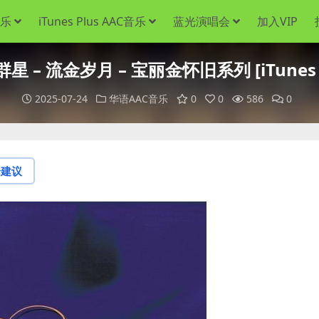
音乐
iTunes Plus AAC音乐
蓝光演唱会
加入VIP
星 – 流金岁月 – 宝丽金怀旧系列 [iTunes P
2025-07-24
华语AAC音乐
0
0
586
0
论建议