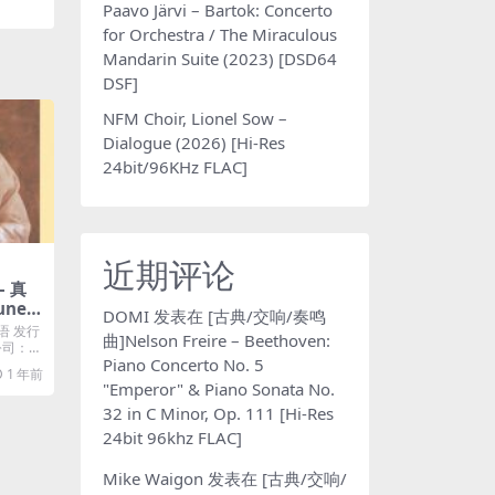
Paavo Järvi – Bartok: Concerto
for Orchestra / The Miraculous
Mandarin Suite (2023) [DSD64
DSF]
NFM Choir, Lionel Sow –
Dialogue (2026) [Hi-Res
24bit/96KHz FLAC]
近期评论
– 真
unes
DOMI
发表在
[古典/交响/奏鸣
语 发行
曲]Nelson Freire – Beethoven:
片公司：℗
Piano Concerto No. 5
1 年前
"Emperor" & Piano Sonata No.
32 in C Minor, Op. 111 [Hi-Res
24bit 96khz FLAC]
Mike Waigon
发表在
[古典/交响/