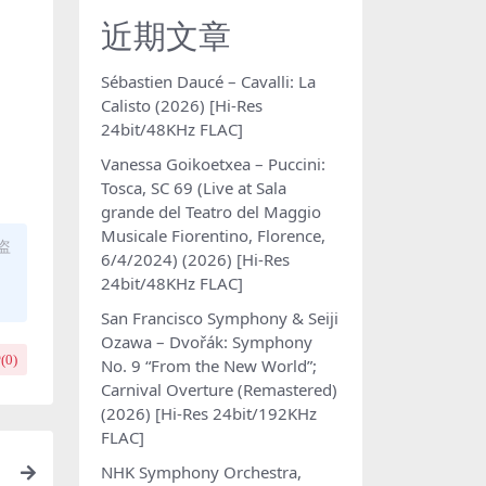
近期文章
Sébastien Daucé – Cavalli: La
Calisto (2026) [Hi-Res
24bit/48KHz FLAC]
Vanessa Goikoetxea – Puccini:
Tosca, SC 69 (Live at Sala
grande del Teatro del Maggio
Musicale Fiorentino, Florence,
盗
6/4/2024) (2026) [Hi-Res
24bit/48KHz FLAC]
San Francisco Symphony & Seiji
Ozawa – Dvořák: Symphony
(
0
)
No. 9 “From the New World”;
Carnival Overture (Remastered)
(2026) [Hi-Res 24bit/192KHz
FLAC]
NHK Symphony Orchestra,