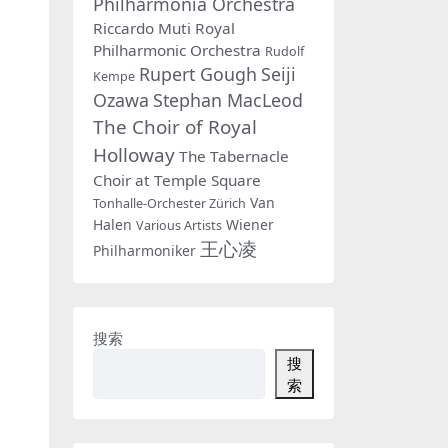
Philharmonia Orchestra
Riccardo Muti
Royal
Philharmonic Orchestra
Rudolf
Rupert Gough
Seiji
Kempe
Ozawa
Stephan MacLeod
The Choir of Royal
Holloway
The Tabernacle
Choir at Temple Square
Van
Tonhalle-Orchester Zürich
Halen
Wiener
Various Artists
王心凌
Philharmoniker
搜索
搜
索