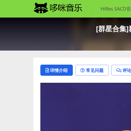
HiRes SACD
[群星合集]群
详情介绍
常见问题
评