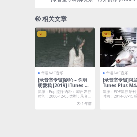
相关文章
VIP
VIP
华语AAC音乐
华语AAC音乐
[录音室专辑]劉沁 – 你明
[录音室专辑]阿兰 
明愛我 [2019] iTunes Pl
Tunes Plus M4
us AAC
流派：Pop 流行 语种：国语 发行
流派：POP流行 语种
时间：2000-12-05 类型：录音室
时间：2014-07-1
专辑...
华圆娱...
1 年前