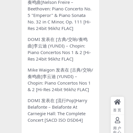
奏鸣曲]Nelson Freire –
Beethoven: Piano Concerto No.
5 "Emperor" & Piano Sonata
No. 32 in C Minor, Op. 111 [Hi-
Res 24bit 96khz FLAC]
DOMI
发表在
[古典/交响/奏鸣
曲]李云迪 (YUNDI) – Chopin:
Piano Concertos Nos 1 & 2 [Hi-
Res 24bit 96khz FLAC]
Mike Waigon
发表在
[古典/交响/
奏鸣曲]李云迪 (YUNDI) –
Chopin: Piano Concertos Nos 1
& 2 [Hi-Res 24bit 96khz FLAC]
DOMI
发表在
[流行Pop]Harry
Belafonte – Belafonte At
首页
Carnegie Hall: The Complete
Concert [SACD ISO DSD64]
用户
中心