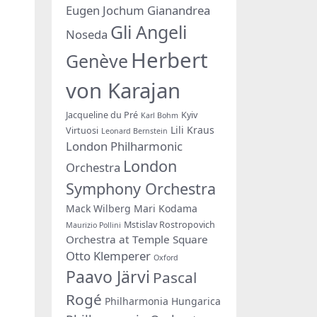
Eugen Jochum
Gianandrea
Gli Angeli
Noseda
Herbert
Genève
von Karajan
Jacqueline du Pré
Kyiv
Karl Bohm
Lili Kraus
Virtuosi
Leonard Bernstein
London Philharmonic
London
Orchestra
Symphony Orchestra
Mack Wilberg
Mari Kodama
Mstislav Rostropovich
Maurizio Pollini
Orchestra at Temple Square
Otto Klemperer
Oxford
Paavo Järvi
Pascal
Rogé
Philharmonia Hungarica