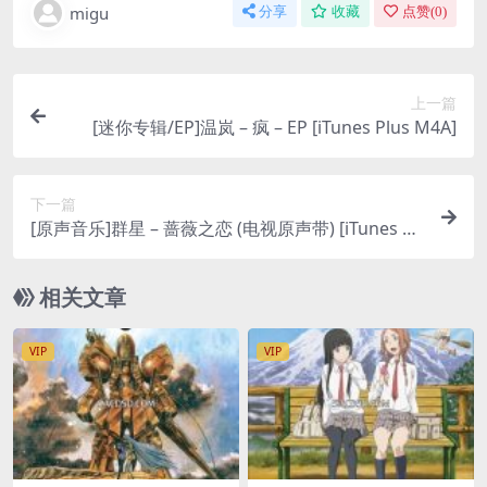
migu
分享
收藏
点赞(
0
)
上一篇
[迷你专辑/EP]温岚 – 疯 – EP [iTunes Plus M4A]
下一篇
[原声音乐]群星 – 蔷薇之恋 (电视原声带) [iTunes Pl
us M4A]
相关文章
VIP
VIP