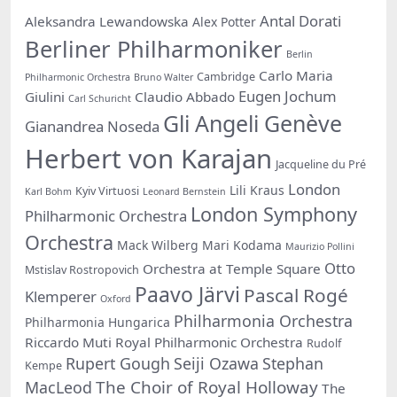
Antal Dorati
Aleksandra Lewandowska
Alex Potter
Berliner Philharmoniker
Berlin
Carlo Maria
Cambridge
Philharmonic Orchestra
Bruno Walter
Eugen Jochum
Giulini
Claudio Abbado
Carl Schuricht
Gli Angeli Genève
Gianandrea Noseda
Herbert von Karajan
Jacqueline du Pré
London
Lili Kraus
Kyiv Virtuosi
Karl Bohm
Leonard Bernstein
London Symphony
Philharmonic Orchestra
Orchestra
Mack Wilberg
Mari Kodama
Maurizio Pollini
Otto
Orchestra at Temple Square
Mstislav Rostropovich
Paavo Järvi
Pascal Rogé
Klemperer
Oxford
Philharmonia Orchestra
Philharmonia Hungarica
Riccardo Muti
Royal Philharmonic Orchestra
Rudolf
Rupert Gough
Seiji Ozawa
Stephan
Kempe
The Choir of Royal Holloway
MacLeod
The