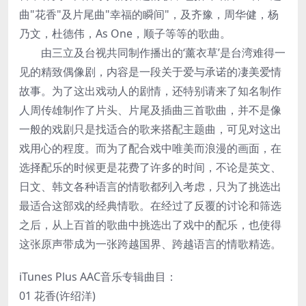
曲"花香"及片尾曲"幸福的瞬间"，及齐豫，周华健，杨
乃文，杜德伟，As One，顺子等等的歌曲。
由三立及台视共同制作播出的‘薰衣草’是台湾难得一
见的精致偶像剧，内容是一段关于爱与承诺的凄美爱情
故事。为了这出戏动人的剧情，还特别请来了知名制作
人周传雄制作了片头、片尾及插曲三首歌曲，并不是像
一般的戏剧只是找适合的歌来搭配主题曲，可见对这出
戏用心的程度。而为了配合戏中唯美而浪漫的画面，在
选择配乐的时候更是花费了许多的时间，不论是英文、
日文、韩文各种语言的情歌都列入考虑，只为了挑选出
最适合这部戏的经典情歌。在经过了反覆的讨论和筛选
之后，从上百首的歌曲中挑选出了戏中的配乐，也使得
这张原声带成为一张跨越国界、跨越语言的情歌精选。
iTunes Plus AAC音乐专辑曲目：
01 花香(许绍洋)