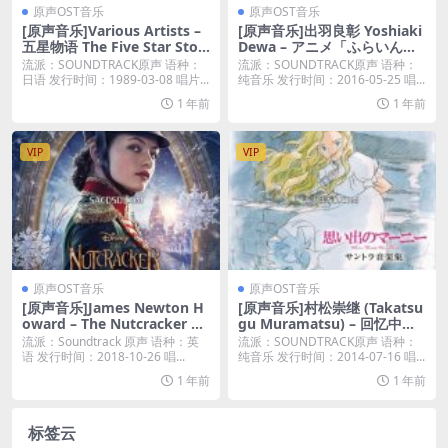
原声OST音乐
原声OST音乐
[原声音乐]Various Artists –
[原声音乐]出羽良彰 Yoshiaki
五星物语 The Five Star Stori
Dewa – アニメ「ふらいんぐ
es Original Soundtrack [iTu
うぃっち」オリジナル・サウ
流派：SOUNDTRACK原声 语种：
流派：SOUNDTRACK原声 语种：
nes Plus M4A]
ンドトラック [iTunes Plus M
日语 发行时间：1989-03-08 唱片...
纯音乐 发行时间：2016-05-25 唱...
4A]
1 年前
1 年前
VIP
VIP
原声OST音乐
原声OST音乐
[原声音乐]James Newton H
[原声音乐]村松崇继 (Takatsu
oward – The Nutcracker an
gu Muramatsu) – 回忆中的
d the Four Realms (Origina
玛妮 原声音乐集 When Marn
流派：Soundtrack 原声 语种：英
流派：SOUNDTRACK原声 语种：
l Motion Picture Soundtrac
ie Was There (Soundtrack
语 发行时间：2018-10-26 唱...
纯音乐 发行时间：2014-07-16 唱...
k) [iTunes Plus M4A]
Music Album) [iTunes Plus
1 年前
1 年前
M4A]
标签云