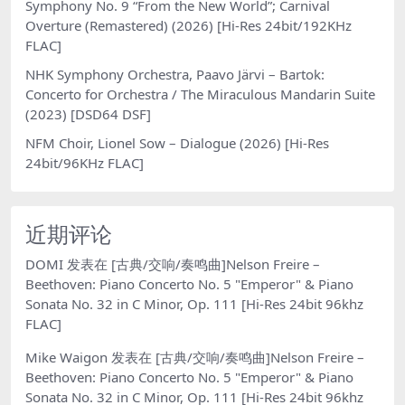
Symphony No. 9 “From the New World”; Carnival
Overture (Remastered) (2026) [Hi-Res 24bit/192KHz
FLAC]
NHK Symphony Orchestra, Paavo Järvi – Bartok:
Concerto for Orchestra / The Miraculous Mandarin Suite
(2023) [DSD64 DSF]
NFM Choir, Lionel Sow – Dialogue (2026) [Hi-Res
24bit/96KHz FLAC]
近期评论
DOMI
发表在
[古典/交响/奏鸣曲]Nelson Freire –
Beethoven: Piano Concerto No. 5 "Emperor" & Piano
Sonata No. 32 in C Minor, Op. 111 [Hi-Res 24bit 96khz
FLAC]
Mike Waigon
发表在
[古典/交响/奏鸣曲]Nelson Freire –
Beethoven: Piano Concerto No. 5 "Emperor" & Piano
Sonata No. 32 in C Minor, Op. 111 [Hi-Res 24bit 96khz