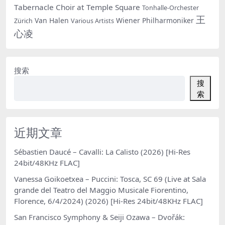
Tabernacle Choir at Temple Square
Tonhalle-Orchester
王
Van Halen
Wiener Philharmoniker
Zürich
Various Artists
心凌
搜索
搜
索
近期文章
Sébastien Daucé – Cavalli: La Calisto (2026) [Hi-Res
24bit/48KHz FLAC]
Vanessa Goikoetxea – Puccini: Tosca, SC 69 (Live at Sala
grande del Teatro del Maggio Musicale Fiorentino,
Florence, 6/4/2024) (2026) [Hi-Res 24bit/48KHz FLAC]
San Francisco Symphony & Seiji Ozawa – Dvořák: