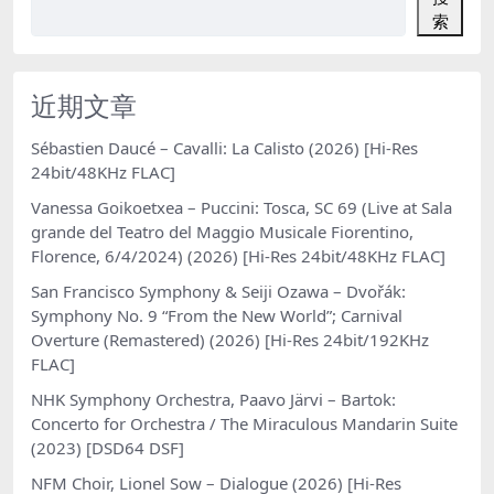
索
近期文章
Sébastien Daucé – Cavalli: La Calisto (2026) [Hi-Res
24bit/48KHz FLAC]
Vanessa Goikoetxea – Puccini: Tosca, SC 69 (Live at Sala
grande del Teatro del Maggio Musicale Fiorentino,
Florence, 6/4/2024) (2026) [Hi-Res 24bit/48KHz FLAC]
San Francisco Symphony & Seiji Ozawa – Dvořák:
Symphony No. 9 “From the New World”; Carnival
Overture (Remastered) (2026) [Hi-Res 24bit/192KHz
FLAC]
NHK Symphony Orchestra, Paavo Järvi – Bartok:
Concerto for Orchestra / The Miraculous Mandarin Suite
(2023) [DSD64 DSF]
NFM Choir, Lionel Sow – Dialogue (2026) [Hi-Res