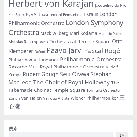
Herbert von Karajan
Jacqueline du Pré
London
Lili Kraus
Kyiv Virtuosi
Karl Bohm
Leonard Bernstein
London Symphony
Philharmonic Orchestra
Orchestra
Mack Wilberg
Mari Kodama
Maurizio Pollini
Otto
Orchestra at Temple Square
Mstislav Rostropovich
Paavo Järvi
Pascal Rogé
Klemperer
Oxford
Philharmonia Orchestra
Philharmonia Hungarica
Riccardo Muti
Royal Philharmonic Orchestra
Rudolf
Rupert Gough
Seiji Ozawa
Stephan
Kempe
The Choir of Royal Holloway
MacLeod
The
Tabernacle Choir at Temple Square
Tonhalle-Orchester
王
Van Halen
Wiener Philharmoniker
Zürich
Various Artists
心凌
搜索
搜