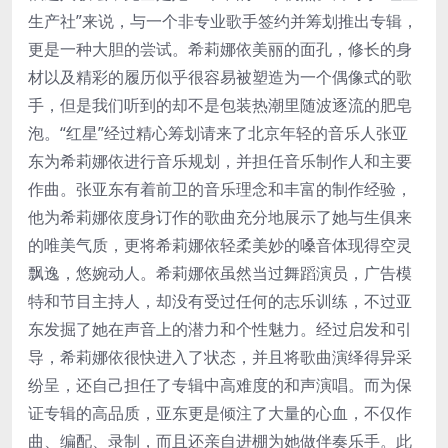
生产社”来说，与一个非专业歌手签约并筹划推出专辑，
更是一种大胆的尝试。希莉娜依美丽的面孔，修长的身
材以及精彩的履历似乎很容易被塑造为一个偶像式的歌
手，但是我们听到的却不是包装热潮里随波逐流的肥皂
泡。“红星”经过精心筹划请来了北京年轻的音乐人张亚
东为希莉娜依进行音乐规划，并担任音乐制作人和主要
作曲。张亚东有着前卫的音乐理念和丰富的制作经验，
他为希莉娜依度身订作的歌曲充分地展示了她与生俱来
的唯美气质，更将希莉娜依轻柔美妙的嗓音体现得空灵
飘逸，悠婉动人。希莉娜依虽然当过舞蹈演员，广告模
特和节目主持人，却没有受过任何的志乐训练，不过亚
东发掘了她在声音上的潜力和个性魅力。经过启发和引
导，希莉娜依很快进入了状态，并且将歌曲演绎得异采
纷呈，还自己担任了专辑中高难度的和声演唱。而为保
证专辑的高品质，亚东更是倾注了大量的心血，不仅作
曲、编配、录制，而且还亲自进棚为她做伴奏乐手。此