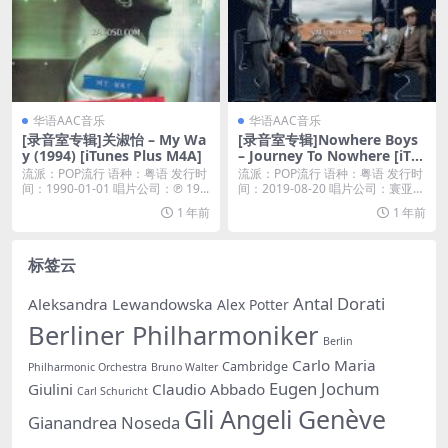
华语AAC音乐
华语AAC音乐
[录音室专辑]关淑怡 – My Wa
[录音室专辑]Nowhere Boys
y (1994) [iTunes Plus M4A]
– Journey To Nowhere [iTu
nes Plus M4A]
流派：POP流行 语种：粤语 发行时
流派：POP流行 语种：粤语 发行时
间：1990-01-01 唱片公司：℗ 19...
间：2019-08-20 唱片公司：寰亚音
乐...
1 年前
1 年前
标签云
Antal Dorati
Aleksandra Lewandowska
Alex Potter
Berliner Philharmoniker
Berlin
Carlo Maria
Cambridge
Philharmonic Orchestra
Bruno Walter
Eugen Jochum
Giulini
Claudio Abbado
Carl Schuricht
Gli Angeli Genève
Gianandrea Noseda