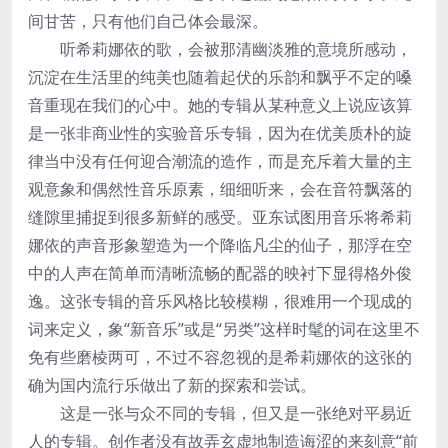
间甘苦，只有他们自己体会最深。
听希莉娜依的歌，会被那清幽淡雅的意境所感动，
沉淀在生活里的纯美也随着起伏的乐韵和飘乎不定的嗓
音重现在我们的心中。她的专辑从某种意义上说应该算
是一张非商业性的实验音乐专辑，因为在优美质朴的旋
律当中没有任何迎合潮流的造作，而是充斥着大量的主
观意象和偶然性音乐原素，细细听来，会在音符飘落的
缝隙里捕捉到很多新鲜的感受。亚东试图用音乐将希莉
娜依的声音形象塑造为一个降临凡尘的仙子，那浮在空
中的人声在简单而清晰流畅的配器的映衬下显得格外俊
逸。这张专辑的音乐风格比较模糊，很难用一个现成的
词来定义，象“新音乐”或是“另类”这样时髦的词在这里不
免有些磨棱两可，不过不容忽视的是希莉娜依的这张的
确为国内流行乐做出了新的探索和尝试。
这是一张与众不同的专辑，但又是一张绝对平易近
人的专辑。创作者没有故弄玄虚地制造诲涩的来刻意“前