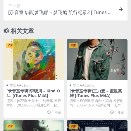
下一篇
[录音室专辑]梦飞船 – 梦飞船 航行纪录2 [iTunes Pl
us M4A]
相关文章
VIP
VIP
华语AAC音乐
华语AAC音乐
[录音室专辑]李晓川 – Kind O
[录音室专辑]王力宏 – 蓋世英
f… [iTunes Plus M4A]
雄 [iTunes Plus M4A]
流派：JAZZ爵士 语种：纯音乐 发行
流派：POP流行 语种：国语 发行时
时间：2022-06-06 唱片公司：JZ...
间：2005-12-30 唱片公司：宏声音
乐...
1 年前
1 年前
VIP
VIP