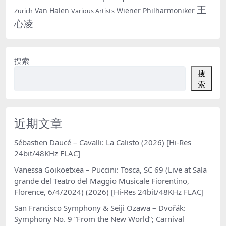
王
Van Halen
Wiener Philharmoniker
Zürich
Various Artists
心凌
搜索
搜
索
近期文章
Sébastien Daucé – Cavalli: La Calisto (2026) [Hi-Res
24bit/48KHz FLAC]
Vanessa Goikoetxea – Puccini: Tosca, SC 69 (Live at Sala
grande del Teatro del Maggio Musicale Fiorentino,
Florence, 6/4/2024) (2026) [Hi-Res 24bit/48KHz FLAC]
San Francisco Symphony & Seiji Ozawa – Dvořák:
Symphony No. 9 “From the New World”; Carnival