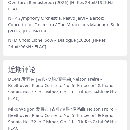
Overture (Remastered) (2026) [Hi-Res 24bit/192KHz
FLAC]
NHK Symphony Orchestra, Paavo Järvi – Bartok:
Concerto for Orchestra / The Miraculous Mandarin Suite
(2023) [DSD64 DSF]
NFM Choir, Lionel Sow – Dialogue (2026) [Hi-Res
24bit/96KHz FLAC]
近期评论
DOMI
发表在
[古典/交响/奏鸣曲]Nelson Freire –
Beethoven: Piano Concerto No. 5 "Emperor" & Piano
Sonata No. 32 in C Minor, Op. 111 [Hi-Res 24bit 96khz
FLAC]
Mike Waigon
发表在
[古典/交响/奏鸣曲]Nelson Freire –
Beethoven: Piano Concerto No. 5 "Emperor" & Piano
Sonata No. 32 in C Minor, Op. 111 [Hi-Res 24bit 96khz
FLAC]