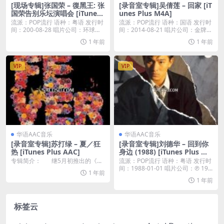
[现场专辑]张国荣 – 復黑王: 张
[录音室专辑]吴倩莲 – 回家 [iT
国荣告别乐坛演唱会 [iTunes
unes Plus M4A]
Plus M4A]
流派：POP流行 语种：粤语 发行时
流派：POP流行 语种：国语 发行时
间：200-08-28 唱片公司：环球唱
间：2014-08-21 唱片公司：金牌大
片 ...
风...
1 年前
1 年前
VIP
VIP
华语AAC音乐
华语AAC音乐
[录音室专辑]苏打绿 – 夏／狂
[录音室专辑]刘德华 – 回到你
热 [iTunes Plus AAC]
身边 (1988) [iTunes Plus M4
A]
专辑简介： 继5月初推出的《...
流派：POP流行 语种：粤语 发行时
间：1988-01-01 唱片公司：℗ 19...
1 年前
1 年前
标签云