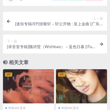
上一篇
[迷你专辑/EP]张敬轩 – 轩公开物 : 皇上金曲 [广东II]
– EP [iTunes Plus M4A]
下一篇
[录音室专辑]魏诗莹（Wishbao） – 蓝色日暮 [iTun
es Plus M4A]
相关文章
VIP
VIP
华语AAC音乐
华语AAC音乐