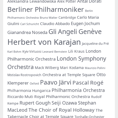
Antal Dorati
Aleksandra Lewandowska
Alex Potter
Berliner Philharmoniker
Berlin
Carlo Maria
Cambridge
Philharmonic Orchestra
Bruno Walter
Eugen Jochum
Giulini
Claudio Abbado
Carl Schuricht
Gli Angeli Genève
Gianandrea Noseda
Herbert von Karajan
Jacqueline du Pré
London
Lili Kraus
Kyiv Virtuosi
Karl Bohm
Leonard Bernstein
London Symphony
Philharmonic Orchestra
Orchestra
Mack Wilberg
Mari Kodama
Maurizio Pollini
Otto
Orchestra at Temple Square
Mstislav Rostropovich
Paavo Järvi
Pascal Rogé
Klemperer
Oxford
Philharmonia Orchestra
Philharmonia Hungarica
Riccardo Muti
Royal Philharmonic Orchestra
Rudolf
Rupert Gough
Seiji Ozawa
Stephan
Kempe
The Choir of Royal Holloway
MacLeod
The
Tabernacle Choir at Temple Square
Tonhalle-Orchester