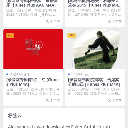
[录音室专辑]林俊杰 – 重拾快
[现场专辑]林志美 – 林志美音
乐 [iTunes Plus AAC M4A]
乐会 2015 [iTunes Plus M4
A]
流派：流行 语种：华语 发行时间：
流派：POP流行 语种：粤语 发行时
2023-4-21 唱片公司：JFJ Prod...
间：2015-05-14 唱片公司：英皇唱
片...
1 年前
1 年前
VIP
VIP
华语AAC音乐
华语AAC音乐
[录音室专辑]韩红 – 红 [iTune
[录音室专辑]范玮琪 – 恰如其
s Plus M4A]
分的自己 [iTunes Plus M4A]
流派：POP流行 语种：国语 发行时
流派：POP流行 语种：国语 发行时
间：2003-10-01 唱片公司：京文唱
间：2022-03-18 唱片公司：永稻星
片...
娱...
1 年前
1 年前
标签云
Antal Dorati
Aleksandra Lewandowska
Alex Potter