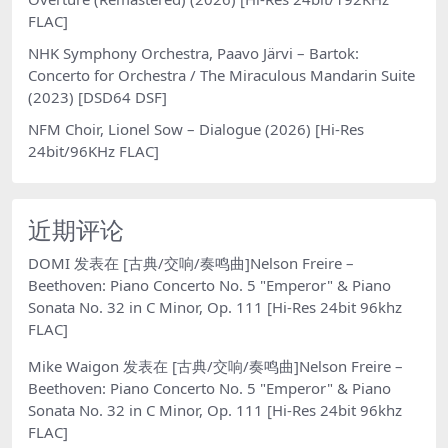
FLAC]
NHK Symphony Orchestra, Paavo Järvi – Bartok:
Concerto for Orchestra / The Miraculous Mandarin Suite
(2023) [DSD64 DSF]
NFM Choir, Lionel Sow – Dialogue (2026) [Hi-Res
24bit/96KHz FLAC]
近期评论
DOMI
发表在
[古典/交响/奏鸣曲]Nelson Freire –
Beethoven: Piano Concerto No. 5 "Emperor" & Piano
Sonata No. 32 in C Minor, Op. 111 [Hi-Res 24bit 96khz
FLAC]
Mike Waigon
发表在
[古典/交响/奏鸣曲]Nelson Freire –
Beethoven: Piano Concerto No. 5 "Emperor" & Piano
Sonata No. 32 in C Minor, Op. 111 [Hi-Res 24bit 96khz
FLAC]