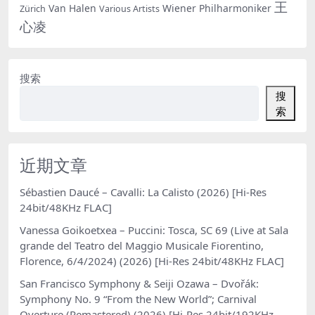
王
Van Halen
Wiener Philharmoniker
Zürich
Various Artists
心凌
搜索
搜
索
近期文章
Sébastien Daucé – Cavalli: La Calisto (2026) [Hi-Res
24bit/48KHz FLAC]
Vanessa Goikoetxea – Puccini: Tosca, SC 69 (Live at Sala
grande del Teatro del Maggio Musicale Fiorentino,
Florence, 6/4/2024) (2026) [Hi-Res 24bit/48KHz FLAC]
San Francisco Symphony & Seiji Ozawa – Dvořák:
Symphony No. 9 “From the New World”; Carnival
Overture (Remastered) (2026) [Hi-Res 24bit/192KHz