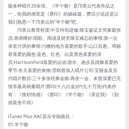
版各种唱片20余张。《半个吻》是邝美云代表作品之
一，给我的感觉是《唇印》的姊妹篇，费话少说还是让
我们熟悉一下邝美云的“半个吻”吧。
邝美云教育程度:中五特别进修:珠宝鉴证文凭家庭状
况:弟弟嗜好:唱歌、阅读及研究珠宝难忘的事情:第一次
录音讨厌的事情:污糟的地方喜爱的歌手:山口百惠、邓丽
君喜爱的颜色:蓝色、红色、白及黑色喜爱的演
员:HarrisonFord喜爱的运动:游水、跑步及跳舞喜爱的
季节:冬天喜爱的食物:雪糕曾加入唱片公司:宝丽金及百
代唱片数目:三十多张经典金曲:再坐一会、未曾深爱已无
情等最高销量唱片:唇印(十八白金)(约九十万张)代表作
有：《推积情感》《唇印》《半个吻》《亲近我》《别
假装舍不得》
iTunes Plus AAC音乐专辑曲目：
01.半个吻