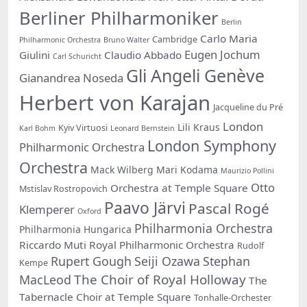
Berliner Philharmoniker
Berlin
Carlo Maria
Cambridge
Philharmonic Orchestra
Bruno Walter
Eugen Jochum
Giulini
Claudio Abbado
Carl Schuricht
Gli Angeli Genève
Gianandrea Noseda
Herbert von Karajan
Jacqueline du Pré
London
Lili Kraus
Kyiv Virtuosi
Karl Bohm
Leonard Bernstein
London Symphony
Philharmonic Orchestra
Orchestra
Mack Wilberg
Mari Kodama
Maurizio Pollini
Otto
Orchestra at Temple Square
Mstislav Rostropovich
Paavo Järvi
Pascal Rogé
Klemperer
Oxford
Philharmonia Orchestra
Philharmonia Hungarica
Riccardo Muti
Royal Philharmonic Orchestra
Rudolf
Rupert Gough
Seiji Ozawa
Stephan
Kempe
The Choir of Royal Holloway
MacLeod
The
Tabernacle Choir at Temple Square
Tonhalle-Orchester