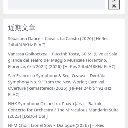
索
近期文章
Sébastien Daucé – Cavalli: La Calisto (2026) [Hi-Res
24bit/48KHz FLAC]
Vanessa Goikoetxea – Puccini: Tosca, SC 69 (Live at Sala
grande del Teatro del Maggio Musicale Fiorentino,
Florence, 6/4/2024) (2026) [Hi-Res 24bit/48KHz FLAC]
San Francisco Symphony & Seiji Ozawa – Dvořák:
Symphony No. 9 “From the New World”; Carnival
Overture (Remastered) (2026) [Hi-Res 24bit/192KHz
FLAC]
NHK Symphony Orchestra, Paavo Järvi – Bartok:
Concerto for Orchestra / The Miraculous Mandarin Suite
(2023) [DSD64 DSF]
NFM Choir, Lionel Sow – Dialogue (2026) [Hi-Res