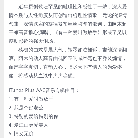
近年原创歌坛罕见的融理性和感性于一炉，深入爱
情本质与人性角度从而创造出哲理性情歌二元论的深情
恋曲。深情跌宕的旋律紧扣丝丝哲理的歌词，由阿木超
干净高音推心演唱，《有一种爱叫做放手》形成了足以
感动彩铃的强大泪场。
磅礴的曲式尽展大气，钢琴如泣如诉，吉他深情翻
滚。阿木的动人高音由低回至呐喊丝毫也不乔装煽情，
而是字字真切，直动人心，唱尽天下有情人的为爱疼
痛，将感动从血液中声声唤醒。
iTunes Plus AAC音乐专辑曲目：
1. 有一种爱叫做放手
2. 我是个好老公
3. 特别的爱给特别的你
4. 爱江山更爱美人
5. 情义无价