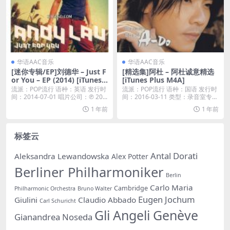
华语AAC音乐
华语AAC音乐
[迷你专辑/EP]刘德华 – Just F
[精选集]阿杜 – 阿杜诚意精选
or You – EP (2014) [iTunes
[iTunes Plus M4A]
Plus M4A]
流派：POP流行 语种：英语 发行时
流派：POP流行 语种：国语 发行时
间：2014-07-01 唱片公司：℗ 20...
间：2016-03-11 类型：录音室专辑
...
1 年前
1 年前
标签云
Antal Dorati
Aleksandra Lewandowska
Alex Potter
Berliner Philharmoniker
Berlin
Carlo Maria
Cambridge
Philharmonic Orchestra
Bruno Walter
Eugen Jochum
Giulini
Claudio Abbado
Carl Schuricht
Gli Angeli Genève
Gianandrea Noseda