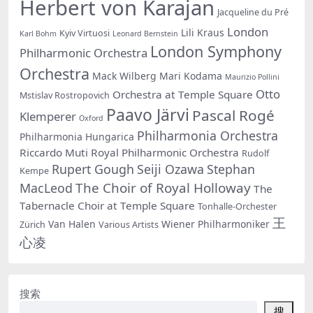
Herbert von Karajan
Jacqueline du Pré
London
Lili Kraus
Kyiv Virtuosi
Karl Bohm
Leonard Bernstein
London Symphony
Philharmonic Orchestra
Orchestra
Mack Wilberg
Mari Kodama
Maurizio Pollini
Otto
Orchestra at Temple Square
Mstislav Rostropovich
Paavo Järvi
Pascal Rogé
Klemperer
Oxford
Philharmonia Orchestra
Philharmonia Hungarica
Riccardo Muti
Royal Philharmonic Orchestra
Rudolf
Rupert Gough
Seiji Ozawa
Stephan
Kempe
The Choir of Royal Holloway
MacLeod
The
Tabernacle Choir at Temple Square
Tonhalle-Orchester
王
Van Halen
Wiener Philharmoniker
Zürich
Various Artists
心凌
搜索
搜