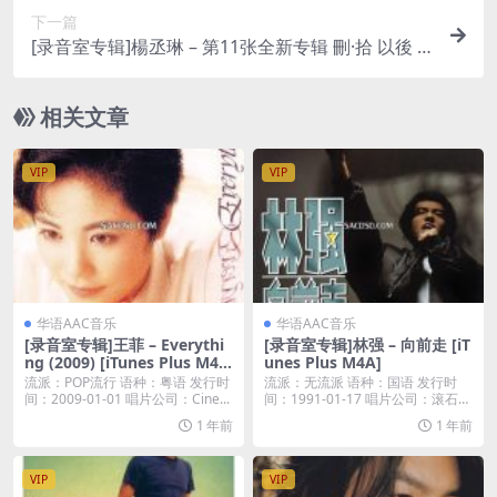
下一篇
[录音室专辑]楊丞琳 – 第11张全新专辑 刪·拾 以後 [i
Tunes Plus M4A]
相关文章
VIP
VIP
华语AAC音乐
华语AAC音乐
[录音室专辑]王菲 – Everythi
[录音室专辑]林强 – 向前走 [iT
ng (2009) [iTunes Plus M4
unes Plus M4A]
A]
流派：POP流行 语种：粤语 发行时
流派：无流派 语种：国语 发行时
间：2009-01-01 唱片公司：Cine...
间：1991-01-17 唱片公司：滚石唱
片 类...
1 年前
1 年前
VIP
VIP