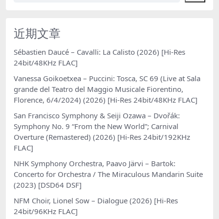
近期文章
Sébastien Daucé – Cavalli: La Calisto (2026) [Hi-Res
24bit/48KHz FLAC]
Vanessa Goikoetxea – Puccini: Tosca, SC 69 (Live at Sala
grande del Teatro del Maggio Musicale Fiorentino,
Florence, 6/4/2024) (2026) [Hi-Res 24bit/48KHz FLAC]
San Francisco Symphony & Seiji Ozawa – Dvořák:
Symphony No. 9 “From the New World”; Carnival
Overture (Remastered) (2026) [Hi-Res 24bit/192KHz
FLAC]
NHK Symphony Orchestra, Paavo Järvi – Bartok:
Concerto for Orchestra / The Miraculous Mandarin Suite
(2023) [DSD64 DSF]
NFM Choir, Lionel Sow – Dialogue (2026) [Hi-Res
24bit/96KHz FLAC]