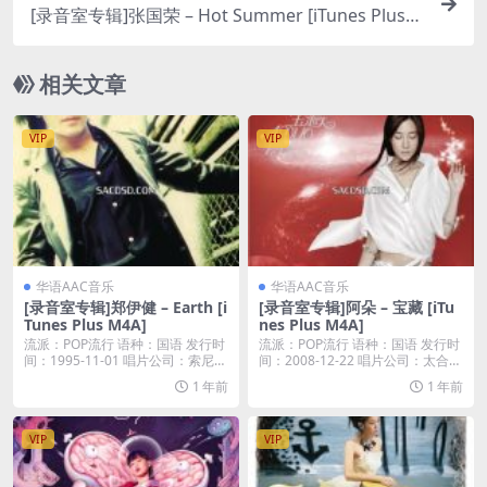
[录音室专辑]张国荣 – Hot Summer [iTunes Plus
M4A] [自购]
相关文章
VIP
VIP
华语AAC音乐
华语AAC音乐
[录音室专辑]郑伊健 – Earth [i
[录音室专辑]阿朵 – 宝藏 [iTu
Tunes Plus M4A]
nes Plus M4A]
流派：POP流行 语种：国语 发行时
流派：POP流行 语种：国语 发行时
间：1995-11-01 唱片公司：索尼音
间：2008-12-22 唱片公司：太合麦
乐...
田...
1 年前
1 年前
VIP
VIP