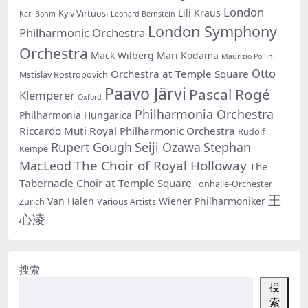
London
Lili Kraus
Kyiv Virtuosi
Karl Bohm
Leonard Bernstein
London Symphony
Philharmonic Orchestra
Orchestra
Mack Wilberg
Mari Kodama
Maurizio Pollini
Otto
Orchestra at Temple Square
Mstislav Rostropovich
Paavo Järvi
Pascal Rogé
Klemperer
Oxford
Philharmonia Orchestra
Philharmonia Hungarica
Riccardo Muti
Royal Philharmonic Orchestra
Rudolf
Rupert Gough
Seiji Ozawa
Stephan
Kempe
The Choir of Royal Holloway
MacLeod
The
Tabernacle Choir at Temple Square
Tonhalle-Orchester
王
Van Halen
Wiener Philharmoniker
Zürich
Various Artists
心凌
搜索
搜
索