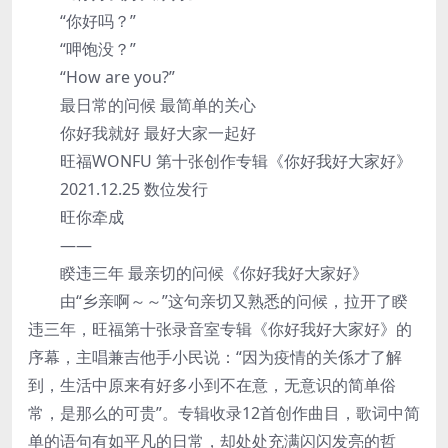
“你好吗？”
“呷饱没？”
“How are you?”
最日常的问候 最简单的关心
你好我就好 最好大家一起好
旺福WONFU 第十张创作专辑《你好我好大家好》
2021.12.25 数位发行
旺你牵成
——
睽违三年 最亲切的问候《你好我好大家好》
由“乡亲啊～～”这句亲切又熟悉的问候，拉开了睽
违三年，旺福第十张录音室专辑《你好我好大家好》的
序幕，主唱兼吉他手小民说：“因为疫情的关係才了解
到，生活中原来有好多小到不在意，无意识的简单俗
常，是那么的可贵”。专辑收录12首创作曲目，歌词中简
单的语句有如平凡的日常，却处处充满闪闪发亮的哲