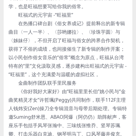
学，也是旺福想要写给你我的俗常。
旺福式的元宇宙 -“旺福里”
在热播口碑台剧《俗女养成记》提前释出的新专辑
曲目〈一人一半〉、〈莎哟娜拉〉、〈珍珠芋圆〉与
〈姊妹仔〉，不但开启了旺福与俗女的跨界合作契机，
获得了不俗的成绩，也间接催生了新专辑的制作开案；
以小民创作俗女音乐的“俗常”概念为原点，旺福从台湾
特有的“里”文化汲取灵感，逐步建构出旺福式的元宇宙 -
“旺福里”，这个充满爱与温暖的虚拟社区，
金曲制作团队联手里民服务
《你好我好大家好》由“旺福里里长伯”姚小民与“金
曲奖精灵才女”许哲珮(Peggy)共同制作，联手112F主理
人钱炜安(Zen)操刀全专辑混音与母带后期处理。专辑特
邀Suming舒米恩、ABAO阿爆（阿仍仍）助阵献声，客
座乐手包括手风琴张瀚中、三味线张惟乔、竖琴苏珮
卿、打击乐器白克迪、钢琴明马丁、口风琴藤井俊充、