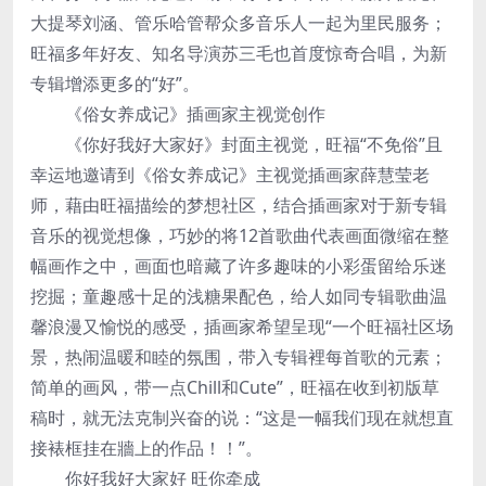
大提琴刘涵、管乐哈管帮众多音乐人一起为里民服务；
旺福多年好友、知名导演苏三毛也首度惊奇合唱，为新
专辑增添更多的“好”。
《俗女养成记》插画家主视觉创作
《你好我好大家好》封面主视觉，旺福“不免俗”且
幸运地邀请到《俗女养成记》主视觉插画家薛慧莹老
师，藉由旺福描绘的梦想社区，结合插画家对于新专辑
音乐的视觉想像，巧妙的将12首歌曲代表画面微缩在整
幅画作之中，画面也暗藏了许多趣味的小彩蛋留给乐迷
挖掘；童趣感十足的浅糖果配色，给人如同专辑歌曲温
馨浪漫又愉悦的感受，插画家希望呈现“一个旺福社区场
景，热闹温暖和睦的氛围，带入专辑裡每首歌的元素；
简单的画风，带一点Chill和Cute”，旺福在收到初版草
稿时，就无法克制兴奋的说：“这是一幅我们现在就想直
接裱框挂在牆上的作品！！”。
你好我好大家好 旺你牵成