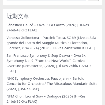
近期文章
Sébastien Daucé – Cavalli: La Calisto (2026) [Hi-Res
24bit/48KHz FLAC]
Vanessa Goikoetxea – Puccini: Tosca, SC 69 (Live at Sala
grande del Teatro del Maggio Musicale Fiorentino,
Florence, 6/4/2024) (2026) [Hi-Res 24bit/48KHz FLAC]
San Francisco Symphony & Seiji Ozawa – Dvořák:
Symphony No. 9 “From the New World”; Carnival
Overture (Remastered) (2026) [Hi-Res 24bit/192KHz
FLAC]
NHK Symphony Orchestra, Paavo Järvi – Bartok:
Concerto for Orchestra / The Miraculous Mandarin Suite
(2023) [DSD64 DSF]
NFM Choir, Lionel Sow – Dialogue (2026) [Hi-Res
24bit/96KHz FLAC]