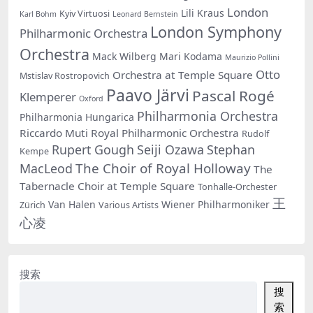
London
Lili Kraus
Kyiv Virtuosi
Karl Bohm
Leonard Bernstein
London Symphony
Philharmonic Orchestra
Orchestra
Mack Wilberg
Mari Kodama
Maurizio Pollini
Otto
Orchestra at Temple Square
Mstislav Rostropovich
Paavo Järvi
Pascal Rogé
Klemperer
Oxford
Philharmonia Orchestra
Philharmonia Hungarica
Riccardo Muti
Royal Philharmonic Orchestra
Rudolf
Rupert Gough
Seiji Ozawa
Stephan
Kempe
The Choir of Royal Holloway
MacLeod
The
Tabernacle Choir at Temple Square
Tonhalle-Orchester
王
Van Halen
Wiener Philharmoniker
Zürich
Various Artists
心凌
搜索
搜
索