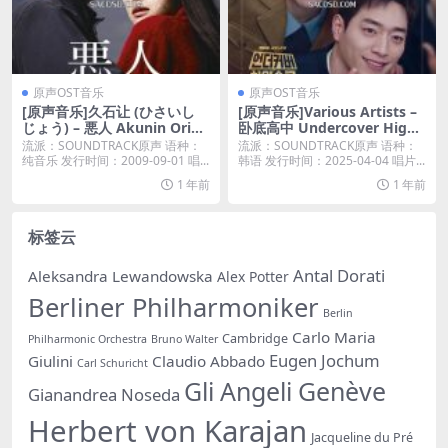
原声OST音乐
原声OST音乐
[原声音乐]久石让 (ひさいし
[原声音乐]Various Artists –
じょう) – 悪人 Akunin Origi
卧底高中 Undercover High
nal Soundtrack [iTunes Plu
School (Original Soundtrac
流派：SOUNDTRACK原声 语种：
流派：SOUNDTRACK原声 语种：
s M4A]
k) (2025) [iTunes Plus M4A]
纯音乐 发行时间：2009-09-01 唱...
韩语 发行时间：2025-04-04 唱片...
1 年前
1 年前
标签云
Antal Dorati
Aleksandra Lewandowska
Alex Potter
Berliner Philharmoniker
Berlin
Carlo Maria
Cambridge
Philharmonic Orchestra
Bruno Walter
Eugen Jochum
Giulini
Claudio Abbado
Carl Schuricht
Gli Angeli Genève
Gianandrea Noseda
Herbert von Karajan
Jacqueline du Pré