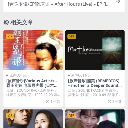
[迷你专辑/EP]陈芳语 – After Hours (Live) – EP [iTu
nes Plus M4A]
相关文章
VIP
VIP
原声OST音乐
原声OST音乐
[原声音乐]Various Artists –
[原声音乐]麗美 (REMEDIOS)
霸王別姬 电影原声带 [日本盘]
– mother a Deeper Soundtr
[iTunes Plus M4A]
ack (2010) [iTunes Plus M4
流派：SOUNDTRACK原声 语种：
流派：SOUNDTRACK原声 语种：
A]
纯音乐 发行时间：1992-12-23 唱...
其他 发行时间：2010-09-22 唱片...
1 年前
1 年前
VIP
VIP