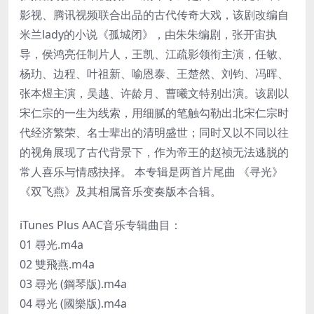
影视、腾讯视频联合出品的古代传奇大戏，该剧改编自
米兰lady的小说《孤城闭》，由朱朱编剧，张开宙执
导，侯鸿亮任制片人，王凯、江疏影领衔主演，任敏、
杨玏、边程、叶祖新、喻恩泰、王楚然、刘钧、冯晖、
张本煜主演，吴越、许龄月、曹曦文特别出演。该剧以
宋仁宗的一生为线索，用细腻的笔触勾勒出北宋仁宗时
代经济繁荣、名士辈出的清明盛世；同时又以不同以往
的视角展现了古代背景下，作为帝王的赵祯无法逃脱的
常人喜乐与情感抉择。 本专辑是两首片尾曲 《寻光》
《双飞燕》及其相属音乐变奏版本合辑。
iTunes Plus AAC音乐专辑曲目：
01 尋光.m4a
02 雙飛燕.m4a
03 尋光 (鋼琴版).m4a
04 尋光 (國樂版).m4a