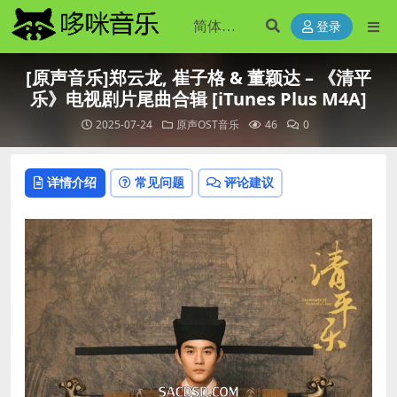
登录
[原声音乐]郑云龙, 崔子格 & 董颖达 – 《清平
乐》电视剧片尾曲合辑 [iTunes Plus M4A]
2025-07-24
原声OST音乐
46
0
详情介绍
常见问题
评论建议