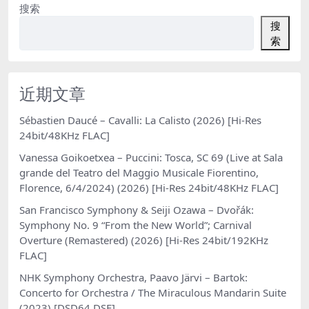
搜索
搜
索
近期文章
Sébastien Daucé – Cavalli: La Calisto (2026) [Hi-Res
24bit/48KHz FLAC]
Vanessa Goikoetxea – Puccini: Tosca, SC 69 (Live at Sala
grande del Teatro del Maggio Musicale Fiorentino,
Florence, 6/4/2024) (2026) [Hi-Res 24bit/48KHz FLAC]
San Francisco Symphony & Seiji Ozawa – Dvořák:
Symphony No. 9 “From the New World”; Carnival
Overture (Remastered) (2026) [Hi-Res 24bit/192KHz
FLAC]
NHK Symphony Orchestra, Paavo Järvi – Bartok:
Concerto for Orchestra / The Miraculous Mandarin Suite
(2023) [DSD64 DSF]