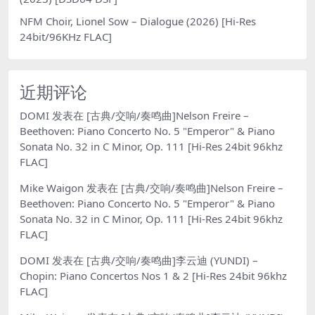
NFM Choir, Lionel Sow – Dialogue (2026) [Hi-Res
24bit/96KHz FLAC]
近期评论
DOMI
发表在
[古典/交响/奏鸣曲]Nelson Freire –
Beethoven: Piano Concerto No. 5 "Emperor" & Piano
Sonata No. 32 in C Minor, Op. 111 [Hi-Res 24bit 96khz
FLAC]
Mike Waigon
发表在
[古典/交响/奏鸣曲]Nelson Freire –
Beethoven: Piano Concerto No. 5 "Emperor" & Piano
Sonata No. 32 in C Minor, Op. 111 [Hi-Res 24bit 96khz
FLAC]
DOMI
发表在
[古典/交响/奏鸣曲]李云迪 (YUNDI) –
Chopin: Piano Concertos Nos 1 & 2 [Hi-Res 24bit 96khz
FLAC]