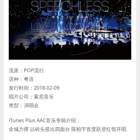
流派：POP流行
语种：粤语
发行时间：2018-02-09
唱片公司：索尼音乐
类型：演唱会
iTunes Plus AAC音乐专辑介绍：
全城力撑 以砖头搭出四面台 陈柏宇首度跃登红馆​​开唱