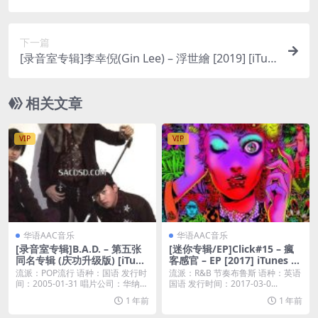
es Plus M4A]
下一篇
[录音室专辑]李幸倪(Gin Lee) – 浮世繪 [2019] [iTun
es Plus AAC M4A]
相关文章
VIP
VIP
华语AAC音乐
华语AAC音乐
[录音室专辑]B.A.D. – 第五张
[迷你专辑/EP]Click#15 – 瘋
同名专辑 (庆功升级版) [iTune
客感官 – EP [2017] iTunes Pl
s Plus M4A]
us AAC
流派：POP流行 语种：国语 发行时
流派：R&B 节奏布鲁斯 语种：英语
间：2005-01-31 唱片公司：华纳唱
国语 发行时间：2017-03-0...
片...
1 年前
1 年前