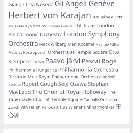
Gli Angeli Genève
Gianandrea Noseda
Herbert von Karajan
Jacqueline du Pré
London
Lili Kraus
Kyiv Virtuosi
Karl Bohm
Leonard Bernstein
London Symphony
Philharmonic Orchestra
Orchestra
Mack Wilberg
Mari Kodama
Maurizio Pollini
Otto
Orchestra at Temple Square
Mstislav Rostropovich
Paavo Järvi
Pascal Rogé
Klemperer
Oxford
Philharmonia Orchestra
Philharmonia Hungarica
Riccardo Muti
Royal Philharmonic Orchestra
Rudolf
Rupert Gough
Seiji Ozawa
Stephan
Kempe
The Choir of Royal Holloway
MacLeod
The
Tabernacle Choir at Temple Square
Tonhalle-Orchester
王
Van Halen
Wiener Philharmoniker
Zürich
Various Artists
心凌