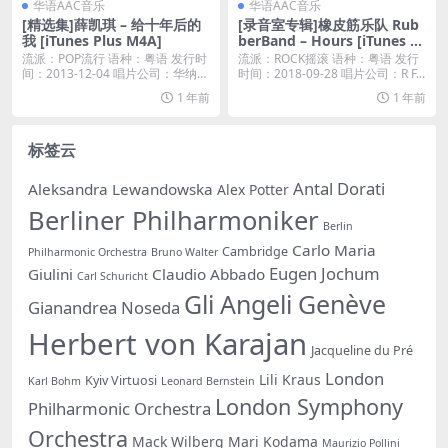
华语AAC音乐
华语AAC音乐
[精选集]薛凯琪 – 给十年后的
[录音室专辑]橡皮筋乐队 Rub
我 [iTunes Plus M4A]
berBand – Hours [iTunes Pl
us M4A]
流派：POP流行 语种：粤语 发行时
流派：ROCK摇滚 语种：粤语 发行
间：2013-12-04 唱片公司：华纳音
时间：2018-09-28 唱片公司：R F...
乐...
1 年前
1 年前
标签云
Antal Dorati
Aleksandra Lewandowska
Alex Potter
Berliner Philharmoniker
Berlin
Carlo Maria
Cambridge
Philharmonic Orchestra
Bruno Walter
Eugen Jochum
Giulini
Claudio Abbado
Carl Schuricht
Gli Angeli Genève
Gianandrea Noseda
Herbert von Karajan
Jacqueline du Pré
London
Lili Kraus
Kyiv Virtuosi
Karl Bohm
Leonard Bernstein
London Symphony
Philharmonic Orchestra
Orchestra
Mack Wilberg
Mari Kodama
Maurizio Pollini