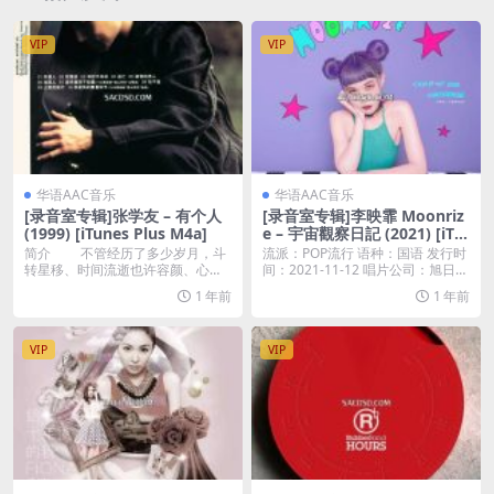
VIP
VIP
华语AAC音乐
华语AAC音乐
[录音室专辑]张学友 – 有个人
[录音室专辑]李映霏 Moonriz
(1999) [iTunes Plus M4a]
e – 宇宙觀察日記 (2021) [iTu
nes Plus M4A]
简介 不管经历了多少岁月，斗
流派：POP流行 语种：国语 发行时
转星移、时间流逝也许容颜、心情
间：2021-11-12 唱片公司：旭日東
以及回首时看你的眼...
聲...
1 年前
1 年前
VIP
VIP