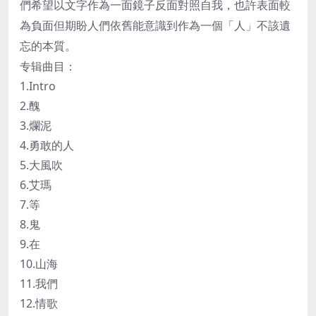
們希望以文字作為一面鏡子反面對照自我，也許表面較
為負面但期盼人們依舊能意識到作為一個「人」不該遺
忘的本質。
专辑曲目：
1.Intro
2.醜
3.爛泥
4.勇敢的人
5.大風吹
6.艾瑪
7.等
8.鬼
9.在
10.山海
11.我們
12.情歌