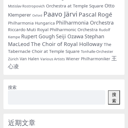
Otto
Orchestra at Temple Square
Mstislav Rostropovich
Paavo Järvi
Pascal Rogé
Klemperer
Oxford
Philharmonia Orchestra
Philharmonia Hungarica
Riccardo Muti
Royal Philharmonic Orchestra
Rudolf
Rupert Gough
Seiji Ozawa
Stephan
Kempe
The Choir of Royal Holloway
MacLeod
The
Tabernacle Choir at Temple Square
Tonhalle-Orchester
王
Van Halen
Wiener Philharmoniker
Zürich
Various Artists
心凌
搜索
搜
索
近期文章