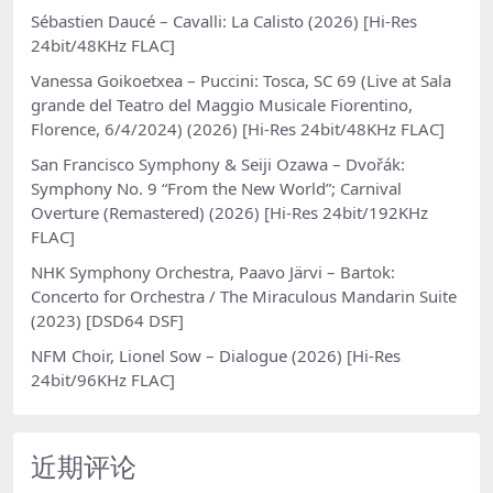
Sébastien Daucé – Cavalli: La Calisto (2026) [Hi-Res
24bit/48KHz FLAC]
Vanessa Goikoetxea – Puccini: Tosca, SC 69 (Live at Sala
grande del Teatro del Maggio Musicale Fiorentino,
Florence, 6/4/2024) (2026) [Hi-Res 24bit/48KHz FLAC]
San Francisco Symphony & Seiji Ozawa – Dvořák:
Symphony No. 9 “From the New World”; Carnival
Overture (Remastered) (2026) [Hi-Res 24bit/192KHz
FLAC]
NHK Symphony Orchestra, Paavo Järvi – Bartok:
Concerto for Orchestra / The Miraculous Mandarin Suite
(2023) [DSD64 DSF]
NFM Choir, Lionel Sow – Dialogue (2026) [Hi-Res
24bit/96KHz FLAC]
近期评论