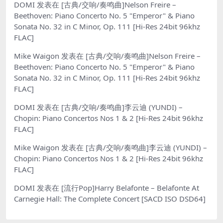
DOMI
发表在
[古典/交响/奏鸣曲]Nelson Freire –
Beethoven: Piano Concerto No. 5 "Emperor" & Piano
Sonata No. 32 in C Minor, Op. 111 [Hi-Res 24bit 96khz
FLAC]
Mike Waigon
发表在
[古典/交响/奏鸣曲]Nelson Freire –
Beethoven: Piano Concerto No. 5 "Emperor" & Piano
Sonata No. 32 in C Minor, Op. 111 [Hi-Res 24bit 96khz
FLAC]
DOMI
发表在
[古典/交响/奏鸣曲]李云迪 (YUNDI) –
Chopin: Piano Concertos Nos 1 & 2 [Hi-Res 24bit 96khz
FLAC]
Mike Waigon
发表在
[古典/交响/奏鸣曲]李云迪 (YUNDI) –
Chopin: Piano Concertos Nos 1 & 2 [Hi-Res 24bit 96khz
FLAC]
DOMI
发表在
[流行Pop]Harry Belafonte – Belafonte At
Carnegie Hall: The Complete Concert [SACD ISO DSD64]