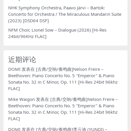
NHK Symphony Orchestra, Paavo Järvi – Bartok:
Concerto for Orchestra / The Miraculous Mandarin Suite
(2023) [DSD64 DSF]
NFM Choir, Lionel Sow – Dialogue (2026) [Hi-Res
24bit/96KHz FLAC]
近期评论
DOMI
发表在
[古典/交响/奏鸣曲]Nelson Freire –
Beethoven: Piano Concerto No. 5 "Emperor" & Piano
Sonata No. 32 in C Minor, Op. 111 [Hi-Res 24bit 96khz
FLAC]
Mike Waigon
发表在
[古典/交响/奏鸣曲]Nelson Freire –
Beethoven: Piano Concerto No. 5 "Emperor" & Piano
Sonata No. 32 in C Minor, Op. 111 [Hi-Res 24bit 96khz
FLAC]
DOMI
发表在
[古典/交响/奏鸣曲]李云迪 (YUNDI) –