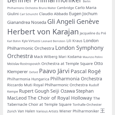
Berlin
Carlo Maria
Cambridge
Philharmonic Orchestra
Bruno Walter
Eugen Jochum
Giulini
Claudio Abbado
Carl Schuricht
Gli Angeli Genève
Gianandrea Noseda
Herbert von Karajan
Jacqueline du Pré
London
Lili Kraus
Kyiv Virtuosi
Karl Bohm
Leonard Bernstein
London Symphony
Philharmonic Orchestra
Orchestra
Mack Wilberg
Mari Kodama
Maurizio Pollini
Otto
Orchestra at Temple Square
Mstislav Rostropovich
Paavo Järvi
Pascal Rogé
Klemperer
Oxford
Philharmonia Orchestra
Philharmonia Hungarica
Riccardo Muti
Royal Philharmonic Orchestra
Rudolf
Rupert Gough
Seiji Ozawa
Stephan
Kempe
The Choir of Royal Holloway
MacLeod
The
Tabernacle Choir at Temple Square
Tonhalle-Orchester
王
Van Halen
Wiener Philharmoniker
Zürich
Various Artists