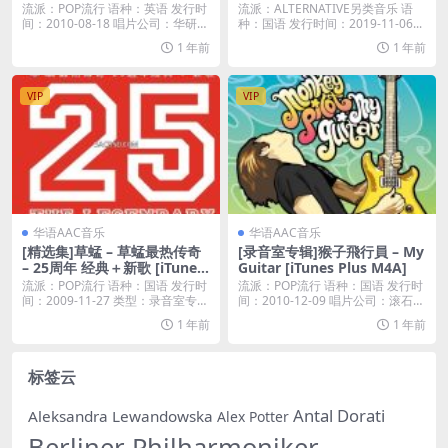
M4A]
流派：POP流行 语种：英语 发行时
流派：ALTERNATIVE另类音乐 语
间：2010-08-18 唱片公司：华研国
种：国语 发行时间：2019-11-06...
际...
1 年前
1 年前
VIP
VIP
华语AAC音乐
华语AAC音乐
[精选集]草蜢 – 草蜢最热传奇
[录音室专辑]猴子飛行員 – My
– 25周年 经典＋新歌 [iTunes
Guitar [iTunes Plus M4A]
Plus M4A]
流派：POP流行 语种：国语 发行时
流派：POP流行 语种：国语 发行时
间：2009-11-27 类型：录音室专辑
间：2010-12-09 唱片公司：滚石唱
...
片...
1 年前
1 年前
标签云
Antal Dorati
Aleksandra Lewandowska
Alex Potter
Berliner Philharmoniker