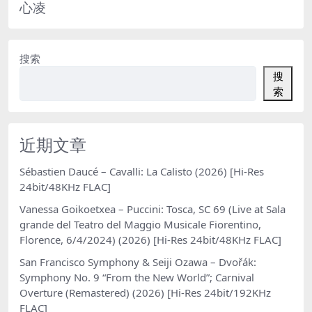
心凌
搜索
搜
索
近期文章
Sébastien Daucé – Cavalli: La Calisto (2026) [Hi-Res
24bit/48KHz FLAC]
Vanessa Goikoetxea – Puccini: Tosca, SC 69 (Live at Sala
grande del Teatro del Maggio Musicale Fiorentino,
Florence, 6/4/2024) (2026) [Hi-Res 24bit/48KHz FLAC]
San Francisco Symphony & Seiji Ozawa – Dvořák:
Symphony No. 9 “From the New World”; Carnival
Overture (Remastered) (2026) [Hi-Res 24bit/192KHz
FLAC]