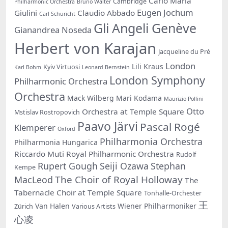
Carlo Maria
Cambridge
Philharmonic Orchestra
Bruno Walter
Eugen Jochum
Giulini
Claudio Abbado
Carl Schuricht
Gli Angeli Genève
Gianandrea Noseda
Herbert von Karajan
Jacqueline du Pré
London
Lili Kraus
Kyiv Virtuosi
Karl Bohm
Leonard Bernstein
London Symphony
Philharmonic Orchestra
Orchestra
Mack Wilberg
Mari Kodama
Maurizio Pollini
Otto
Orchestra at Temple Square
Mstislav Rostropovich
Paavo Järvi
Pascal Rogé
Klemperer
Oxford
Philharmonia Orchestra
Philharmonia Hungarica
Riccardo Muti
Royal Philharmonic Orchestra
Rudolf
Rupert Gough
Seiji Ozawa
Stephan
Kempe
The Choir of Royal Holloway
MacLeod
The
Tabernacle Choir at Temple Square
Tonhalle-Orchester
王
Van Halen
Wiener Philharmoniker
Zürich
Various Artists
心凌