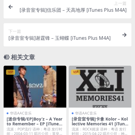
上一篇
[录音室专辑]信乐团 – 天高地厚 [iTunes Plus M4A]
下一篇
[录音室专辑]谢霆锋 – 玉蝴蝶 [iTunes Plus M4A]
相关文章
VIP
VIP
华语AAC音乐
华语AAC音乐
[迷你专辑/EP]Boy’z – A Year
[录音室专辑]卡拿 Kolor – Kol
to Remember – EP [iTunes
lective Memories 41 [iTune
Plus M4A]
s Plus M4A]
流派：POP流行 语种：粤语 发行时
流派：ROCK摇滚 语种：粤语 发行
间：2004-03-11 唱片公司：英皇唱
时间：2015-04-22 唱片公司：神马