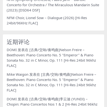
Concerto for Orchestra / The Miraculous Mandarin Suite
(2023) [DSD64 DSF]
NFM Choir, Lionel Sow – Dialogue (2026) [Hi-Res
24bit/96KHz FLAC]
近期评论
DOMI
发表在
[古典/交响/奏鸣曲]Nelson Freire –
Beethoven: Piano Concerto No. 5 "Emperor" & Piano
Sonata No. 32 in C Minor, Op. 111 [Hi-Res 24bit 96khz
FLAC]
Mike Waigon
发表在
[古典/交响/奏鸣曲]Nelson Freire –
Beethoven: Piano Concerto No. 5 "Emperor" & Piano
Sonata No. 32 in C Minor, Op. 111 [Hi-Res 24bit 96khz
FLAC]
DOMI
发表在
[古典/交响/奏鸣曲]李云迪 (YUNDI) –
Chopin: Piano Concertos Nos 1 & 2 [Hi-Res 24bit 96khz