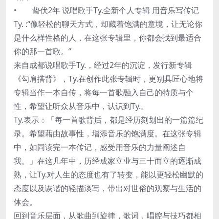
• 蛰伏2年 说唱歌手Ty.全新个人专辑 用音乐写传记
Ty. :“像轻松的聊天方式，却藏着饱满的意境，让无论你
是什么样性格的人，在这张专辑里，你都会找到最适合
你的那一首歌。”
来自成都说唱歌手Ty.，经过2年的沉淀，发行新专辑
《勾肩搭背》，Ty.在创作此张专辑时，更别具匠心地将
专辑当作一本自传，将每一首歌融入自己的特质与个
性，希望让听众从音乐中，认识到Ty.。
Ty.表示：「每一首歌背后，都是经历刻划出的一篇篇纪
录。希望藉由故事性，增添音乐的饱满度。在这张专辑
中，如同读完一本传记，感受用音乐的力量阐述自
我。」在这几年中，历经成家立业与三十而立的逐渐成
熟，让Ty.对人生的态度也有了转变，能以更轻松幽默的
态度以及诙谐的轻描淡写，带出对世俗的观察与生活的
体会。
回到音乐层面，从歌曲到旋律，歌词，唱腔与技巧都相