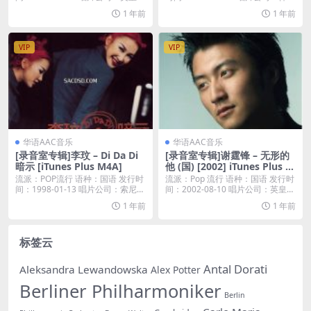
片...
音...
1 年前
1 年前
VIP
VIP
华语AAC音乐
华语AAC音乐
[录音室专辑]李玟 – Di Da Di
[录音室专辑]谢霆锋 – 无形的
暗示 [iTunes Plus M4A]
他 (国) [2002] iTunes Plus A
AC
流派：POP流行 语种：国语 发行时
流派：Pop 流行 语种：国语 发行时
间：1998-01-13 唱片公司：索尼
间：2002-08-10 唱片公司：英皇
类...
唱...
1 年前
1 年前
标签云
Antal Dorati
Aleksandra Lewandowska
Alex Potter
Berliner Philharmoniker
Berlin