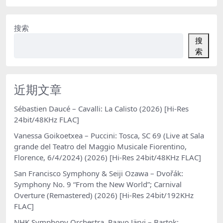
搜索
搜
索
近期文章
Sébastien Daucé – Cavalli: La Calisto (2026) [Hi-Res
24bit/48KHz FLAC]
Vanessa Goikoetxea – Puccini: Tosca, SC 69 (Live at Sala
grande del Teatro del Maggio Musicale Fiorentino,
Florence, 6/4/2024) (2026) [Hi-Res 24bit/48KHz FLAC]
San Francisco Symphony & Seiji Ozawa – Dvořák:
Symphony No. 9 “From the New World”; Carnival
Overture (Remastered) (2026) [Hi-Res 24bit/192KHz
FLAC]
NHK Symphony Orchestra, Paavo Järvi – Bartok: