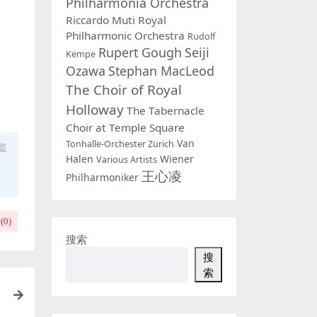
Philharmonia Orchestra
Riccardo Muti
Royal
Philharmonic Orchestra
Rudolf
Rupert Gough
Seiji
Kempe
Ozawa
Stephan MacLeod
The Choir of Royal
Holloway
The Tabernacle
Choir at Temple Square
Van
Tonhalle-Orchester Zürich
盗
Halen
Wiener
Various Artists
王心凌
Philharmoniker
(
0
)
搜索
搜
索