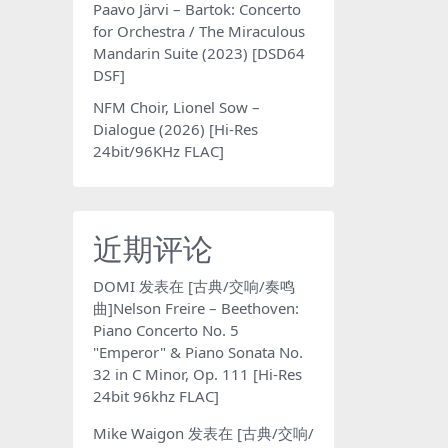
Paavo Järvi – Bartok: Concerto
for Orchestra / The Miraculous
Mandarin Suite (2023) [DSD64
DSF]
NFM Choir, Lionel Sow –
Dialogue (2026) [Hi-Res
24bit/96KHz FLAC]
近期评论
DOMI
发表在
[古典/交响/奏鸣
曲]Nelson Freire – Beethoven:
Piano Concerto No. 5
"Emperor" & Piano Sonata No.
32 in C Minor, Op. 111 [Hi-Res
24bit 96khz FLAC]
Mike Waigon
发表在
[古典/交响/