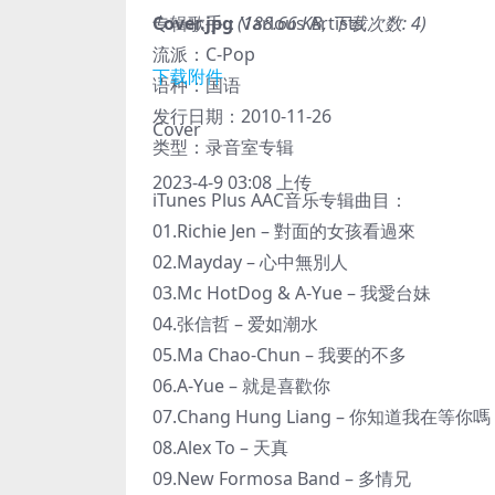
Cover.jpg
专辑歌手：Various Artists
(188.66 KB, 下载次数: 4)
流派：C-Pop
下载附件
语种：国语
发行日期：2010-11-26
Cover
类型：录音室专辑
2023-4-9 03:08 上传
iTunes Plus AAC音乐专辑曲目：
01.Richie Jen – 對面的女孩看過來
02.Mayday – 心中無別人
03.Mc HotDog & A-Yue – 我愛台妹
04.张信哲 – 爱如潮水
05.Ma Chao-Chun – 我要的不多
06.A-Yue – 就是喜歡你
07.Chang Hung Liang – 你知道我在等你嗎
08.Alex To – 天真
09.New Formosa Band – 多情兄