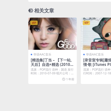
相关文章
VIP
VIP
华语AAC音乐
华语AAC音乐
[精选集]丁当 – 【下一站,
[录音室专辑]蕭煌奇
天后】自选+精选 (2010)
情·歌 [iTunes P
[iTunes Plus M4A]
流派：POP流行 语种：国语 发行
流派：POP流行 语种
时间：2010-07-09 唱片公司：℗
行时间：2007-12-
20...
发现音...
1 年前