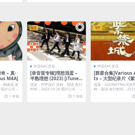
ammi) [iTunes Plus M4A]
VIP
VIP
华语AAC音乐
华语AAC音乐
 – 真·
[录音室专辑]理想混蛋 –
[群星合集]Various A
lus M4A]
半熟理想 (2023) [iTunes
ts – 大型纪录片《
Plus M4A]
城》主题歌音乐专辑 (20
：闽南语 发
流派：POP流行 语种：国语 发行
流派：SOUNDTRACK原
1) [iTunes Plus M
18 唱片公司：
时间：2023-10-26 唱片公司：℗
种：国语 发行时间：2021-
20...
唱片...
1 年前
1 年前