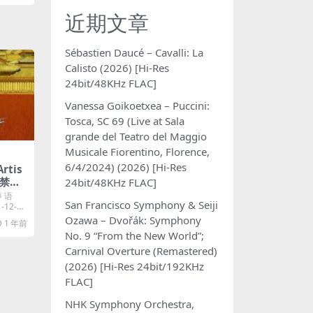
近期文章
Sébastien Daucé – Cavalli: La
Calisto (2026) [Hi-Res
24bit/48KHz FLAC]
Vanessa Goikoetxea – Puccini:
Tosca, SC 69 (Live at Sala
grande del Teatro del Maggio
Musicale Fiorentino, Florence,
6/4/2024) (2026) [Hi-Res
rtis
紫禁
24bit/48KHz FLAC]
2
声 语
San Francisco Symphony & Seiji
4A]
12-03
Ozawa – Dvořák: Symphony
1 年前
No. 9 “From the New World”;
Carnival Overture (Remastered)
(2026) [Hi-Res 24bit/192KHz
FLAC]
NHK Symphony Orchestra,