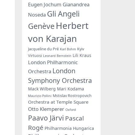
Eugen Jochum
Gianandrea
Gli Angeli
Noseda
Herbert
Genève
von Karajan
Jacqueline du Pré
Kyiv
Karl Bohm
Lili Kraus
Virtuosi
Leonard Bernstein
London Philharmonic
London
Orchestra
Symphony Orchestra
Mack Wilberg
Mari Kodama
Mstislav Rostropovich
Maurizio Pollini
Orchestra at Temple Square
Otto Klemperer
Oxford
Paavo Järvi
Pascal
Rogé
Philharmonia Hungarica