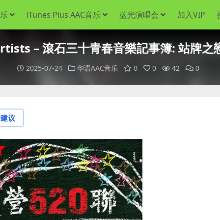
音乐
iTunes Plus AAC音乐
蓝光演唱会
加入VIP
Artists – 滾石三十青春音樂記事簿: 站牌之戀 [i
2025-07-24
华语AAC音乐
0
0
42
0
论建议