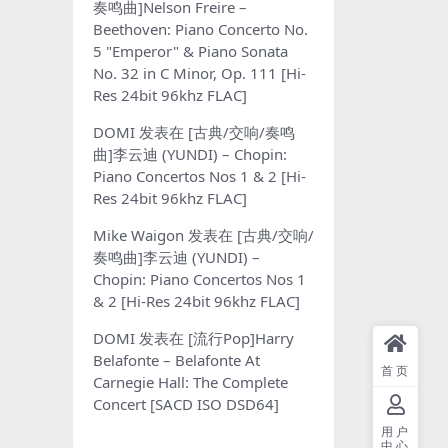
奏鸣曲]Nelson Freire –
Beethoven: Piano Concerto No.
5 "Emperor" & Piano Sonata
No. 32 in C Minor, Op. 111 [Hi-
Res 24bit 96khz FLAC]
DOMI
发表在
[古典/交响/奏鸣
曲]李云迪 (YUNDI) – Chopin:
Piano Concertos Nos 1 & 2 [Hi-
Res 24bit 96khz FLAC]
Mike Waigon
发表在
[古典/交响/
奏鸣曲]李云迪 (YUNDI) –
Chopin: Piano Concertos Nos 1
& 2 [Hi-Res 24bit 96khz FLAC]
DOMI
发表在
[流行Pop]Harry
Belafonte – Belafonte At
首页
Carnegie Hall: The Complete
Concert [SACD ISO DSD64]
用户
中心