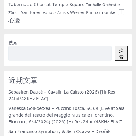
Tabernacle Choir at Temple Square
Tonhalle-Orchester
王
Van Halen
Wiener Philharmoniker
Zürich
Various Artists
心凌
搜索
搜
索
近期文章
Sébastien Daucé – Cavalli: La Calisto (2026) [Hi-Res
24bit/48KHz FLAC]
Vanessa Goikoetxea – Puccini: Tosca, SC 69 (Live at Sala
grande del Teatro del Maggio Musicale Fiorentino,
Florence, 6/4/2024) (2026) [Hi-Res 24bit/48KHz FLAC]
San Francisco Symphony & Seiji Ozawa – Dvořák: