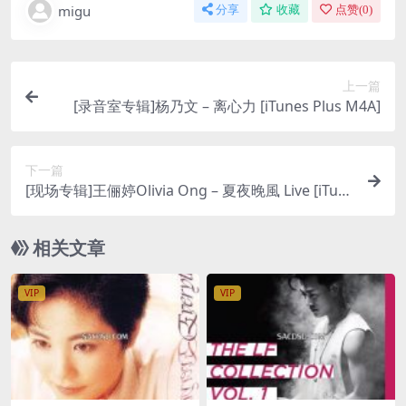
migu
分享
收藏
点赞(
0
)
上一篇
[录音室专辑]杨乃文 – 离心力 [iTunes Plus M4A]
下一篇
[现场专辑]王俪婷Olivia Ong – 夏夜晚風 Live [iTun
es Plus M4A]
相关文章
VIP
VIP