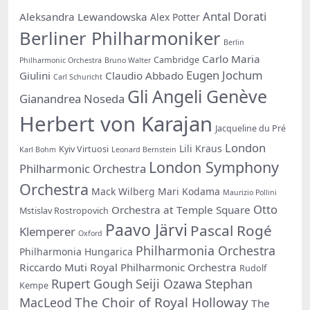
Antal Dorati
Aleksandra Lewandowska
Alex Potter
Berliner Philharmoniker
Berlin
Carlo Maria
Cambridge
Philharmonic Orchestra
Bruno Walter
Eugen Jochum
Giulini
Claudio Abbado
Carl Schuricht
Gli Angeli Genève
Gianandrea Noseda
Herbert von Karajan
Jacqueline du Pré
London
Lili Kraus
Kyiv Virtuosi
Karl Bohm
Leonard Bernstein
London Symphony
Philharmonic Orchestra
Orchestra
Mack Wilberg
Mari Kodama
Maurizio Pollini
Otto
Orchestra at Temple Square
Mstislav Rostropovich
Paavo Järvi
Pascal Rogé
Klemperer
Oxford
Philharmonia Orchestra
Philharmonia Hungarica
Riccardo Muti
Royal Philharmonic Orchestra
Rudolf
Rupert Gough
Seiji Ozawa
Stephan
Kempe
The Choir of Royal Holloway
MacLeod
The