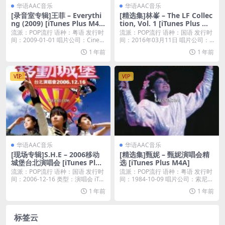
华语AAC音乐
华语AAC音乐
[录音室专辑]王菲 – Everythi
[精选集]林峯 – The LF Collec
ng (2009) [iTunes Plus M4
tion, Vol. 1 [iTunes Plus M4
A]
A]
流派：POP流行 语种：粤语 发行时
流派：POP流行 语种：国语 发行时
间：2009-01-01 唱片公司：Cine...
间：2016年03月11日 唱片公司：
英皇娛...
1 年前
1 年前
VIP
VIP
华语AAC音乐
华语AAC音乐
[现场专辑]S.H.E – 2006移动
[精选集]甄妮 – 甄妮演唱会精
城堡台北演唱会 [iTunes Plus
选 [iTunes Plus M4A]
M4A]
流派：POP流行 语种：国语 发行时
流派：POP流行 语种：粤语 发行时
间：2006-12-16 类型：演唱会 iT...
间：1984-10-09 唱片公司：索尼音
乐...
1 年前
1 年前
标签云