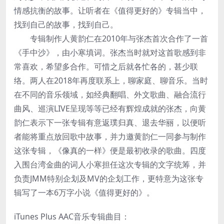
情感抗衡的故事。让听者在《值得更好的》专辑当中，
找到自己的故事，找到自己。
专辑制作人黄韵仁在2010年与张杰首次合作了一首
《手中沙》，由小寒填词。张杰当时就对这首歌感到非
常喜欢，希望多合作。可惜之后就各忙各的，甚少联
络。两人在2018年再度联系上，聊家庭、聊音乐。当时
在不同的音乐领域，如经典翻唱、外文歌曲、融合流行
曲风、巡演LIVE呈现等等已经有辉煌成就的张杰，向黄
韵仁表示下一张专辑有意返璞归真、退去华丽，以便听
者能将重点放回歌中故事，并力邀黄韵仁一同参与制作
这张专辑，《像真的一样》便是最初收录的歌曲。四度
入围台湾金曲的词人小寒担任这次专辑的文字统筹，并
负责JMM特别企划及MV的企划工作，更特意为这张专
辑写了一本6万字小说《值得更好的》。
iTunes Plus AAC音乐专辑曲目：