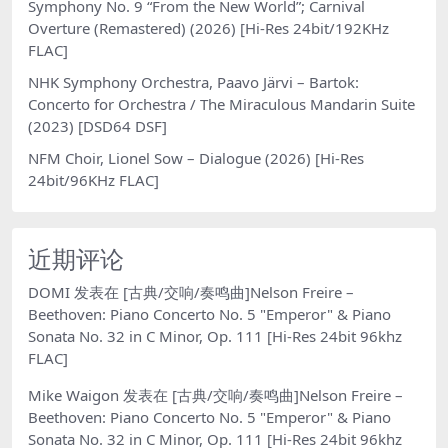
Symphony No. 9 “From the New World”; Carnival
Overture (Remastered) (2026) [Hi-Res 24bit/192KHz
FLAC]
NHK Symphony Orchestra, Paavo Järvi – Bartok:
Concerto for Orchestra / The Miraculous Mandarin Suite
(2023) [DSD64 DSF]
NFM Choir, Lionel Sow – Dialogue (2026) [Hi-Res
24bit/96KHz FLAC]
近期评论
DOMI
发表在
[古典/交响/奏鸣曲]Nelson Freire –
Beethoven: Piano Concerto No. 5 "Emperor" & Piano
Sonata No. 32 in C Minor, Op. 111 [Hi-Res 24bit 96khz
FLAC]
Mike Waigon
发表在
[古典/交响/奏鸣曲]Nelson Freire –
Beethoven: Piano Concerto No. 5 "Emperor" & Piano
Sonata No. 32 in C Minor, Op. 111 [Hi-Res 24bit 96khz