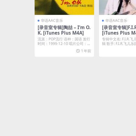
华语AAC音乐
华语AAC音乐
[录音室专辑]陶喆 – I’m O.
[录音室专辑]F.I.R. 
K. [iTunes Plus M4A]
[iTunes Plus M
流派：POP流行 语种：国语 发行
专辑中文名: F.I.R
时间：1999-12-10 唱片公司：金
辑 歌手: F.I.R.飞儿乐团
牌大风...
1 年前