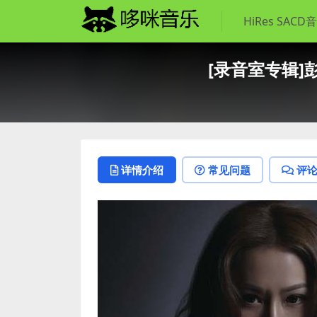
HiRes SACD
[录音室专辑]彭家丽 
详情介绍
常见问题
评