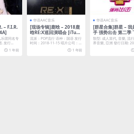
华语AAC音乐
华语AAC音乐
– F.I.R.
[现场专辑]鹿晗 – 2018鹿
[群星合集]群星 – 
4A]
晗RE:X巡回演唱会 [iTune
手 强势出击 第二季 下
s Plus M4A]
unes Plus M4A]
.飞儿乐团同名专
流派：POP流行 语种：国语 发行
類型: 成人當代, 音樂, 流行
. 发行...
时间：2018-11-15 唱片公司：上
界音樂, 亞洲 發行日期: 2
海风华...
0...
1 年前
1 年前