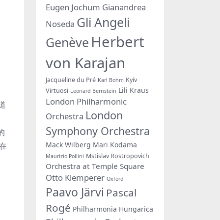
Eugen Jochum
Gianandrea
Gli Angeli
Noseda
Herbert
Genève
von Karajan
Jacqueline du Pré
Kyiv
Karl Bohm
Lili Kraus
Virtuosi
Leonard Bernstein
London Philharmonic
道
London
Orchestra
Symphony Orchestra
的
Mack Wilberg
Mari Kodama
在
Mstislav Rostropovich
Maurizio Pollini
Orchestra at Temple Square
Otto Klemperer
Oxford
Paavo Järvi
Pascal
Rogé
Philharmonia Hungarica