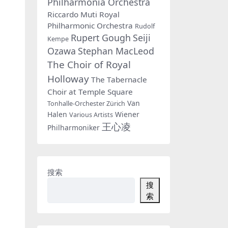
Philharmonia Orchestra
Riccardo Muti
Royal
Philharmonic Orchestra
Rudolf
Rupert Gough
Seiji
Kempe
Ozawa
Stephan MacLeod
The Choir of Royal
Holloway
The Tabernacle
Choir at Temple Square
Van
Tonhalle-Orchester Zürich
Halen
Wiener
Various Artists
王心凌
Philharmoniker
搜索
搜
索