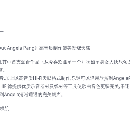
一
 About Angela Pang》高音质制作媲美发烧天碟
情蓝调,其中首支派台作品〈从今喜欢孤单一个〉彷如单身女人快乐颂,
度。
混音,加上以高音质Hi-Fi天碟格式制作,乐迷可以轻易欣赏到Angela
HiFi德提供优质录音器材及线材等工具使歌曲音色更臻完美,乐迷
Angela清晰通透的完美靓声。
n领航