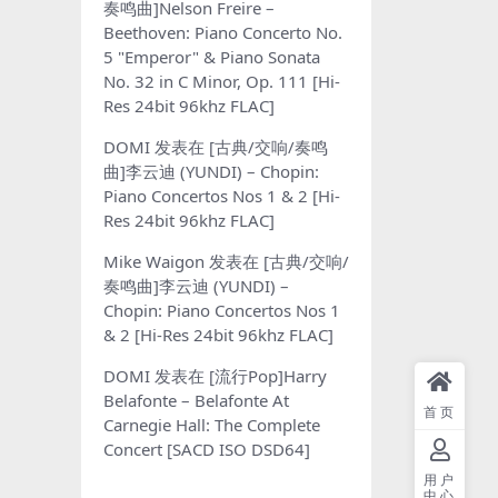
奏鸣曲]Nelson Freire –
Beethoven: Piano Concerto No.
5 "Emperor" & Piano Sonata
No. 32 in C Minor, Op. 111 [Hi-
Res 24bit 96khz FLAC]
DOMI
发表在
[古典/交响/奏鸣
曲]李云迪 (YUNDI) – Chopin:
Piano Concertos Nos 1 & 2 [Hi-
Res 24bit 96khz FLAC]
Mike Waigon
发表在
[古典/交响/
奏鸣曲]李云迪 (YUNDI) –
Chopin: Piano Concertos Nos 1
& 2 [Hi-Res 24bit 96khz FLAC]
DOMI
发表在
[流行Pop]Harry
Belafonte – Belafonte At
首页
Carnegie Hall: The Complete
Concert [SACD ISO DSD64]
用户
中心