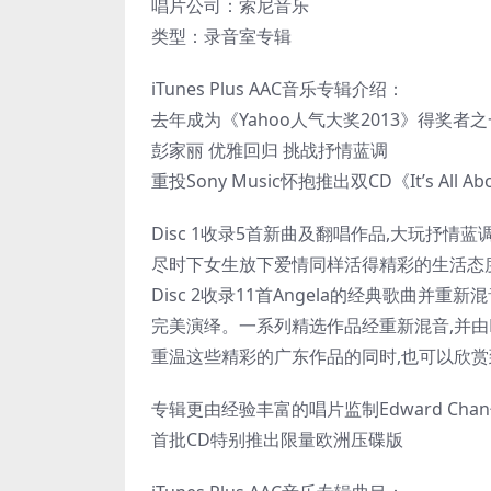
唱片公司：索尼音乐
类型：录音室专辑
iTunes Plus AAC音乐专辑介绍：
去年成为《Yahoo人气大奖2013》得奖者之
彭家丽 优雅回归 挑战抒情蓝调
重投Sony Music怀抱推出双CD《It’s All
Disc 1收录5首新曲及翻唱作品,大玩抒
尽时下女生放下爱情同样活得精彩的生活态
Disc 2收录11首Angela的经典歌曲并重新
完美演绎。一系列精选作品经重新混音,并由
重温这些精彩的广东作品的同时,也可以欣赏到
专辑更由经验丰富的唱片监制Edward Cha
首批CD特别推出限量欧洲压碟版