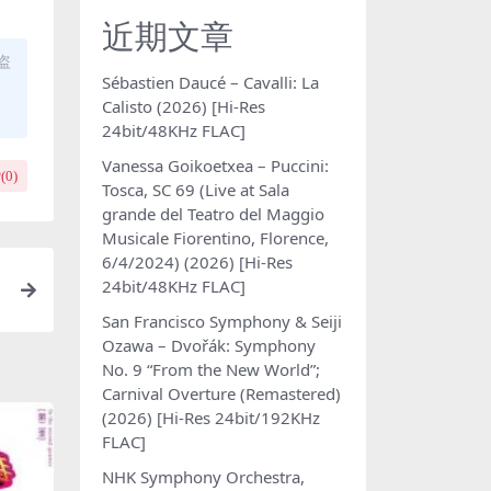
近期文章
盗
Sébastien Daucé – Cavalli: La
Calisto (2026) [Hi-Res
24bit/48KHz FLAC]
Vanessa Goikoetxea – Puccini:
(
0
)
Tosca, SC 69 (Live at Sala
grande del Teatro del Maggio
Musicale Fiorentino, Florence,
6/4/2024) (2026) [Hi-Res
24bit/48KHz FLAC]
San Francisco Symphony & Seiji
Ozawa – Dvořák: Symphony
No. 9 “From the New World”;
Carnival Overture (Remastered)
(2026) [Hi-Res 24bit/192KHz
FLAC]
NHK Symphony Orchestra,