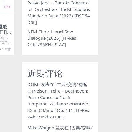
Paavo Järvi – Bartok: Concerto
for Orchestra / The Miraculous
Mandarin Suite (2023) [DSD64
DSF]
我是歌
NFM Choir, Lionel Sow –
 [iT
Dialogue (2026) [Hi-Res
樂, 世
013年
24bit/96KHz FLAC]
1 年前
近期评论
DOMI
发表在
[古典/交响/奏鸣
曲]Nelson Freire – Beethoven:
Piano Concerto No. 5
"Emperor" & Piano Sonata No.
32 in C Minor, Op. 111 [Hi-Res
24bit 96khz FLAC]
Mike Waigon
发表在
[古典/交响/