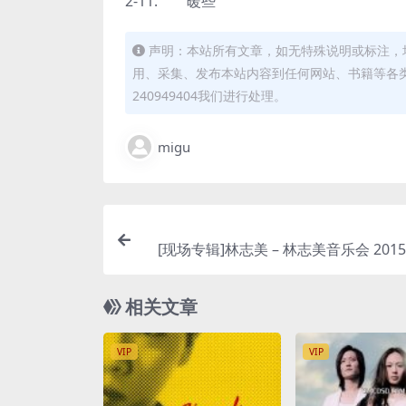
2-11. 暖些
声明：本站所有文章，如无特殊说明或标注，
用、采集、发布本站内容到任何网站、书籍等各
240949404我们进行处理。
migu
[现场专辑]林志美 – 林志美音乐会 2015 [
Pl
相关文章
VIP
VIP