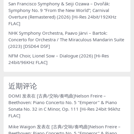
San Francisco Symphony & Seiji Ozawa – Dvořák:
Symphony No. 9 “From the New World”; Carnival
Overture (Remastered) (2026) [Hi-Res 24bit/192KHz
FLAC]
NHK Symphony Orchestra, Paavo Järvi – Bartok:
Concerto for Orchestra / The Miraculous Mandarin Suite
(2023) [DSD64 DSF]
NFM Choir, Lionel Sow – Dialogue (2026) [Hi-Res
24bit/96KHz FLAC]
近期评论
DOMI
发表在
[古典/交响/奏鸣曲]Nelson Freire –
Beethoven: Piano Concerto No. 5 "Emperor" & Piano
Sonata No. 32 in C Minor, Op. 111 [Hi-Res 24bit 96khz
FLAC]
Mike Waigon
发表在
[古典/交响/奏鸣曲]Nelson Freire –
Beethoven: Piano Concerto No. 5 "Emperor" & Piano