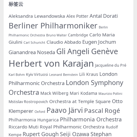
标签云
Antal Dorati
Aleksandra Lewandowska
Alex Potter
Berliner Philharmoniker
Berlin
Carlo Maria
Cambridge
Philharmonic Orchestra
Bruno Walter
Eugen Jochum
Giulini
Claudio Abbado
Carl Schuricht
Gli Angeli Genève
Gianandrea Noseda
Herbert von Karajan
Jacqueline du Pré
London
Lili Kraus
Kyiv Virtuosi
Karl Bohm
Leonard Bernstein
London Symphony
Philharmonic Orchestra
Orchestra
Mack Wilberg
Mari Kodama
Maurizio Pollini
Otto
Orchestra at Temple Square
Mstislav Rostropovich
Paavo Järvi
Pascal Rogé
Klemperer
Oxford
Philharmonia Orchestra
Philharmonia Hungarica
Riccardo Muti
Royal Philharmonic Orchestra
Rudolf
Rupert Gough
Seiji Ozawa
Stephan
Kempe