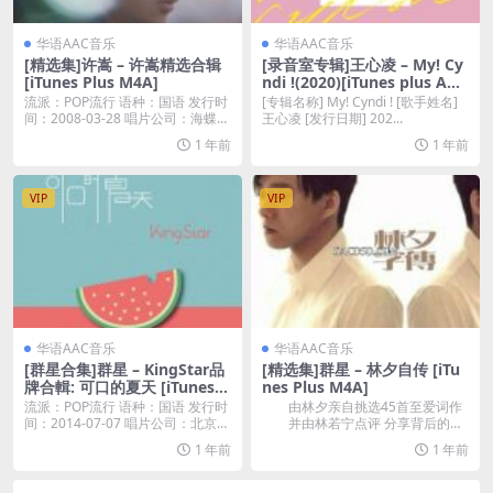
华语AAC音乐
华语AAC音乐
[精选集]许嵩 – 许嵩精选合辑
[录音室专辑]王心凌 – My! Cy
[iTunes Plus M4A]
ndi !(2020)[iTunes plus AA
C]
流派：POP流行 语种：国语 发行时
[专辑名称] My! Cyndi ! [歌手姓名]
间：2008-03-28 唱片公司：海蝶音
王心凌 [发行日期] 202...
樂...
1 年前
1 年前
VIP
VIP
华语AAC音乐
华语AAC音乐
[群星合集]群星 – KingStar品
[精选集]群星 – 林夕自传 [iTu
牌合輯: 可口的夏天 [iTunes P
nes Plus M4A]
lus M4A]
流派：POP流行 语种：国语 发行时
由林夕亲自挑选45首至爱词作
间：2014-07-07 唱片公司：北京千
并由林若宁点评 分享背后的故
和...
事 3CD...
1 年前
1 年前