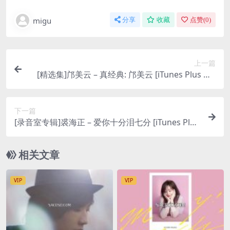
migu
分享
收藏
点赞(
0
)
上一篇
[精选集]邝美云 – 真经典: 邝美云 [iTunes Plus M4
A]
下一篇
[录音室专辑]裘海正 – 爱你十分泪七分 [iTunes Plus
M4A]
相关文章
VIP
VIP