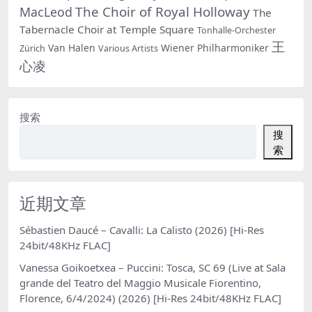
The Choir of Royal Holloway
MacLeod
The
Tabernacle Choir at Temple Square
Tonhalle-Orchester
王
Van Halen
Wiener Philharmoniker
Zürich
Various Artists
心凌
搜索
搜
索
近期文章
Sébastien Daucé – Cavalli: La Calisto (2026) [Hi-Res
24bit/48KHz FLAC]
Vanessa Goikoetxea – Puccini: Tosca, SC 69 (Live at Sala
grande del Teatro del Maggio Musicale Fiorentino,
Florence, 6/4/2024) (2026) [Hi-Res 24bit/48KHz FLAC]