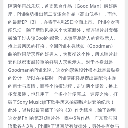
隔两年再战乐坛，首支派台作品〈Good Man〉叫好叫
座，Phil乘势推出第二支派台作品〈高山低谷〉，而他
的最新EP《3》，亦将于4月25日全面上市。 Phil今次再
闯乐坛，除了新歌风格来个大革新外，就连唱片封套都
撇除了过去较Cool的感觉，以较平易近人的造型示人。
换上最亲民的打扮，全因Phil本身就如〈Goodman〉一
曲的歌词所形容的好男人，为贯彻这个性，所以唱片封
套也以都市感较重的好男人形象示人。对于本身就是
Goodman的Phil来说，这次的形象设计根本就是最贴身
的设计，所以在拍摄时，Phil便能轻易摆出最配合主题
的甫士与表情，而整个拍摄过程，走访两个场景，换上
多套服装，也只用了一个多小时便完成，速度之快，打
破了Sony Music旗下歌手历来拍摄唱片封套的纪录！
此外，唱片以最直截了当的《3》作为碟名，除了说明
这次是Phil的第3张唱片外，碟中6首作品，广东歌与国
语歌各占3首，Phil除了谱写所有旋律外，另外亦有参与